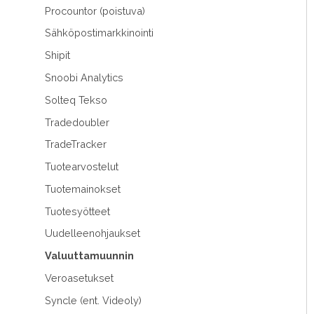
Procountor (poistuva)
Sähköpostimarkkinointi
Shipit
Snoobi Analytics
Solteq Tekso
Tradedoubler
TradeTracker
Tuotearvostelut
Tuotemainokset
Tuotesyötteet
Uudelleenohjaukset
Valuuttamuunnin
Veroasetukset
Syncle (ent. Videoly)