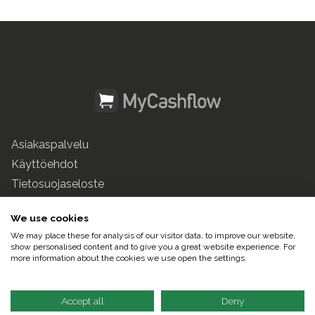
Asiakaspalvelu
Käyttöehdot
Tietosuojaseloste
mycashflow.fi
We use cookies
We may place these for analysis of our visitor data, to improve our website,
© 2025 Pulse247 Oy. Kaikki oikeudet pidätetään.
show personalised content and to give you a great website experience. For
more information about the cookies we use open the settings.
Suomeksi |
In English
Accept all
Deny