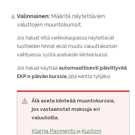
Valinnainen:
Määritä näytettävien
valuttojen muuntokurssit.
Jos haluat että verkkokaupassa näytettävät
tuotteiden hinnat eivät muutu valuuttakurssin
vaihtuessa, syötä asetuksiin kiinteä kurssi.
Jos haluat käyttää
automaattisesti päivittyvää
EKP:n päivän kurssia
, jätä kenttä tyhjäksi.
Älä aseta kiinteää muuntokurssia,
jos vastaanotat maksuja eri
valuutoilla.
Klarna Payments
Kustom
ja