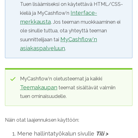
Tuen lisäämiseksi on käytettävä HTML/CSS-
Interface-
kieliä ja MyCashflow'n
merkkausta
.
Jos teeman muokkaaminen ei
ole sinulle tuttua, ota yhteyttä teeman
MyCashflow'n
suunnittelijaan tai
asiakaspalveluun
.
MyCashflow'n oletusteemat ja kaikki
Teemakaupan
teemat sisältävät valmiin
tuen ominaisuudelle.
Näin otat laajennuksen käyttöön:
Mene hallintatyökalun sivulle
Tili
>