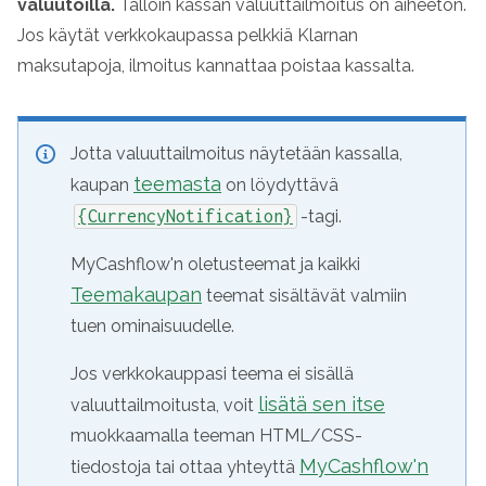
valuutoilla.
Tällöin kassan valuuttailmoitus on aiheeton.
Jos käytät verkkokaupassa pelkkiä Klarnan
maksutapoja, ilmoitus kannattaa poistaa kassalta.
Jotta valuuttailmoitus näytetään kassalla,
teemasta
kaupan
on löydyttävä
{CurrencyNotification}
-tagi.
MyCashflow'n oletusteemat ja kaikki
Teemakaupan
teemat sisältävät valmiin
tuen ominaisuudelle.
Jos verkkokauppasi teema ei sisällä
lisätä sen itse
valuuttailmoitusta, voit
muokkaamalla teeman HTML/CSS-
MyCashflow'n
tiedostoja tai ottaa yhteyttä