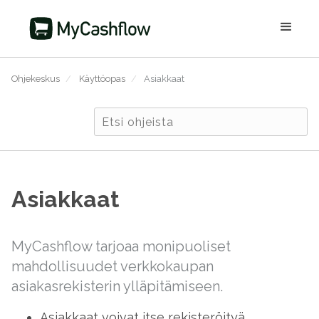
Ohjekeskus
/
Käyttöopas
/
Asiakkaat
Asiakkaat
MyCashflow tarjoaa monipuoliset
mahdollisuudet verkkokaupan
asiakasrekisterin ylläpitämiseen.
Asiakkaat voivat itse rekisteröityä