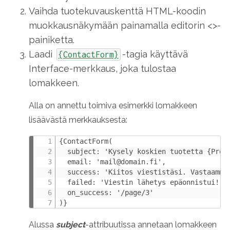
Vaihda tuotekuvauskenttä HTML-koodin
muokkausnäkymään painamalla editorin <>-
painiketta.
Laadi
-tagia käyttävä
{ContactForm}
Interface-merkkaus, joka tulostaa
lomakkeen.
Alla on annettu toimiva esimerkki lomakkeen
lisäävästä merkkauksesta:
{ContactForm(

  subject: 'Kysely koskien tuotetta {Produ
  email: 'mail@domain.fi',

  success: 'Kiitos viestistäsi. Vastaamme 
  failed: 'Viestin lähetys epäonnistui!',

  on_success: '/page/3'

)}
Alussa
subject
-attribuutissa annetaan lomakkeen