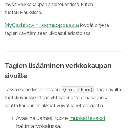
myös verkkokaupan sisältökentissä, kuten
tuotekuvauksissa.
MyCashflow'n teemaoppaasta
löydät ohjeita
tagien käyttämiseen ulkoasutiedostoissa.
Tagien lisääminen verkkokaupan
sivuille
Tässä esimerkissä lisätään
-tagin avulla
{ContactForm}
tuotekuvauskenttään yhteydenottolomake, jonka
kautta kaupan asiakkaat voivat lähettää viestin.
Avaa haluamasi tuote
muokattavaksi
hallintatyökalussa.