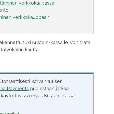
ttäminen verkkokaupassa
otto
aminen verkkokauppaan
ennettu tuki Kustom-kassalle. Voit tilata
tatyökalun kautta.
.
utomaattisesti korvannut sen
rna Payments
puolestaan jatkaa
en käytettävissä myös Kustom-kassan
stomiksi.