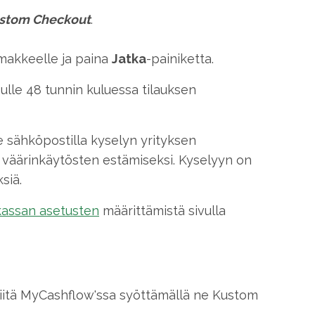
stom Checkout
.
omakkeelle ja paina
Jatka
-painiketta.
nulle 48 tunnin kuluessa tilauksen
 sähköpostilla kyselyn yrityksen
n väärinkäytösten estämiseksi. Kyselyyn on
siä.
assan asetusten
määrittämistä sivulla
 niitä MyCashflow'ssa syöttämällä ne Kustom