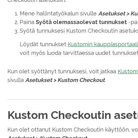
Mene hallintatyökalun sivulle
Asetukset
>
Ku
Paina
Syötä olemassaolevat tunnukset
-pai
Syötä tunnuksesi Kustom Checkoutin asetuksi
Löydät tunnukset
Kustomin kauppiasportaal
voit myös luoda tarvittaessa uudet tunnukset
Kun olet syöttänyt tunnuksesi, voit jatkaa
Kustom 
sivulla
Asetukset
>
Kustom Checkout
.
Kustom Checkoutin aset
Kun olet ottanut Kustom Checkoutin käyttöön, voi