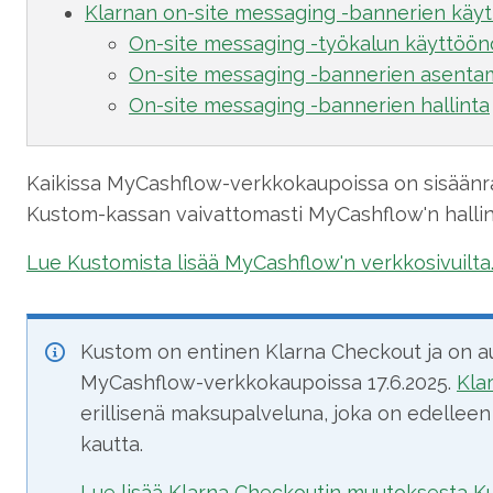
Klarnan on-site messaging -bannerien käy
On-site messaging -työkalun käyttöön
On-site messaging -bannerien asent
On-site messaging -bannerien hallinta
Kaikissa MyCashflow-verkkokaupoissa on sisäänrak
Kustom-kassan vaivattomasti MyCashflow'n hallin
Lue Kustomista lisää MyCashflow'n verkkosivuilta
Kustom on entinen Klarna Checkout ja on a
MyCashflow-verkkokaupoissa 17.6.2025.
Kla
erillisenä maksupalveluna, joka on edelle
kautta.
Lue lisää Klarna Checkoutin muutoksesta Ku