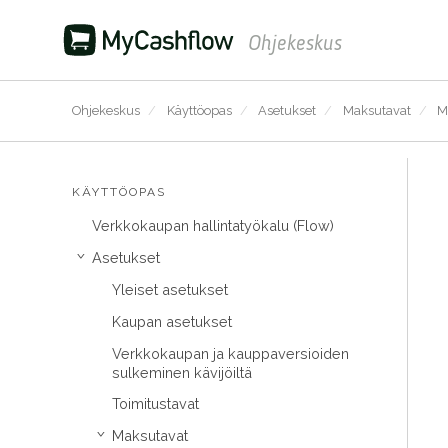
Ohjekeskus
Ohjekeskus
/
Käyttöopas
/
Asetukset
/
Maksutavat
/
M
KÄYTTÖOPAS
Verkkokaupan hallintatyökalu (Flow)
Asetukset
›
Yleiset asetukset
Kaupan asetukset
Verkkokaupan ja kauppaversioiden
sulkeminen kävijöiltä
Toimitustavat
Maksutavat
›