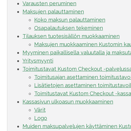
Varausten peruminen
Maksujen palauttaminen
Koko maksun palauttaminen
Osapalautuksen tekeminen
Tilauksen tuotesisällön muokkaaminen
Maksujen muokkaaminen Kustomin kau
Myyminen paikallisella valuutalla ja maksut
Yritysmyynti
Toimitustavat Kustom Checkout -palveluss
Toimitusajan asettaminen toimitustavoi
Lisätietojen asettaminen toimitustavoi
Toimitustavat Kustom Checkout -kassa
Kassasivun ulkoasun muokkaaminen
Värit
Logo
Muiden maksupalvelujen käyttäminen Kust