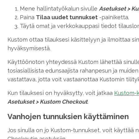
Mene hallintatyökalun sivulle
Asetukset
>
Ku
Paina
Tilaa uudet tunnukset
-painiketta.
Täytä omat ja verkkokauppasi tiedot tilausl
Kustom ottaa tilauksesi käsittelyyn ja ilmoittaa si
hyväksymisestä.
Käyttöönoton yhteydessä Kustom lähettää sinulle
tosiasiallisista edunsaajista rahanpesun ja muide
vastattava, jotta voit vastaanottaa Kustomin tilityk
Kun tilauksesi on hyväksytty, voit jatkaa
Kustom-k
Asetukset
>
Kustom Checkout
.
Vanhojen tunnuksien käyttäminen
Jos sinulla on jo Kustom-tunnukset, voit käyttää
Checkoutin asetuksiin.