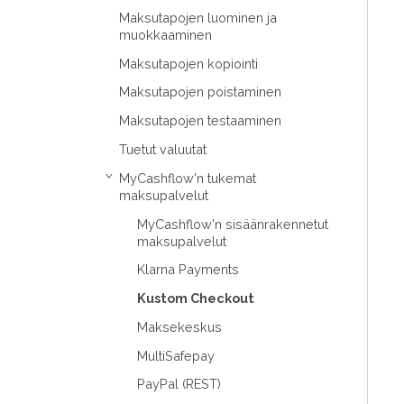
Maksutapojen luominen ja
muokkaaminen
Maksutapojen kopiointi
Maksutapojen poistaminen
Maksutapojen testaaminen
Tuetut valuutat
MyCashflow'n tukemat
›
maksupalvelut
MyCashflow'n sisäänrakennetut
maksupalvelut
Klarna Payments
Kustom Checkout
Maksekeskus
MultiSafepay
PayPal (REST)