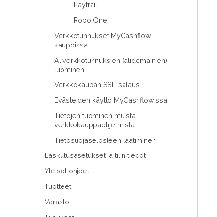
Paytrail
Ropo One
Verkkotunnukset MyCashflow-
kaupoissa
Aliverkkotunnuksien (alidomainien)
luominen
Verkkokaupan SSL-salaus
Evästeiden käyttö MyCashflow'ssa
Tietojen tuominen muista
verkkokauppaohjelmista
Tietosuojaselosteen laatiminen
Laskutusasetukset ja tilin tiedot
Yleiset ohjeet
Tuotteet
Varasto