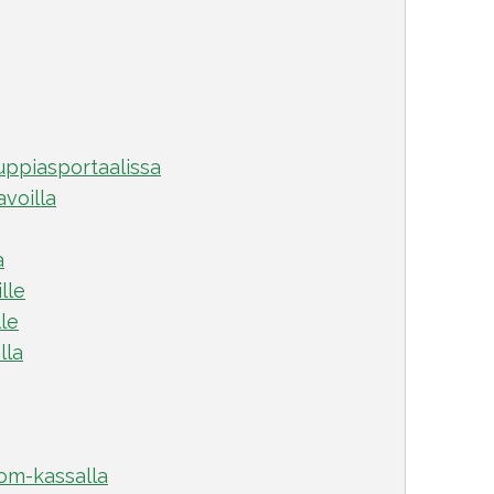
ppiasportaalissa
avoilla
a
lle
lle
lla
om-kassalla