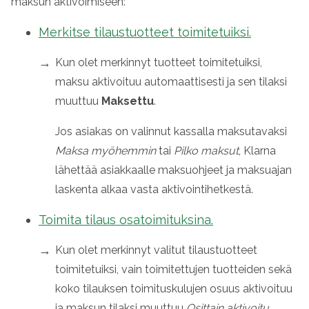
maksun aktivoimiseen:
Merkitse tilaustuotteet toimitetuiksi.
Kun olet merkinnyt tuotteet toimitetuiksi,
maksu aktivoituu automaattisesti ja sen tilaksi
muuttuu
Maksettu
.
Jos asiakas on valinnut kassalla maksutavaksi
Maksa myöhemmin
tai
Pilko maksut
,
Klarna
lähettää asiakkaalle maksuohjeet ja maksuajan
laskenta alkaa vasta aktivointihetkestä.
Toimita tilaus osatoimituksina.
Kun olet merkinnyt valitut tilaustuotteet
toimitetuiksi, vain toimitettujen tuotteiden sekä
koko tilauksen toimituskulujen osuus aktivoituu
ja maksun tilaksi muuttuu
Osittain aktivoitu
.