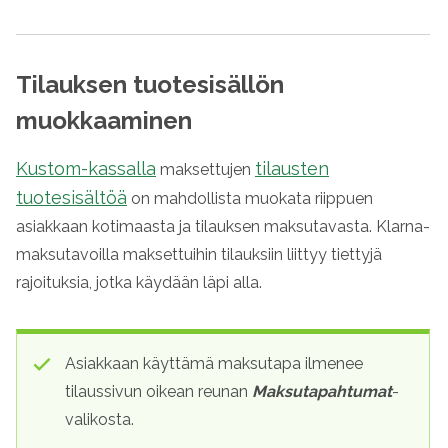
Tilauksen tuotesisällön
muokkaaminen
Kustom-kassalla
tilausten
maksettujen
tuotesisältöä
on mahdollista muokata riippuen
asiakkaan kotimaasta ja tilauksen maksutavasta.
Klarna
-
maksutavoilla maksettuihin tilauksiin liittyy tiettyjä
rajoituksia, jotka käydään läpi alla.
Asiakkaan käyttämä maksutapa ilmenee
tilaussivun oikean reunan
Maksutapahtumat
-
valikosta.