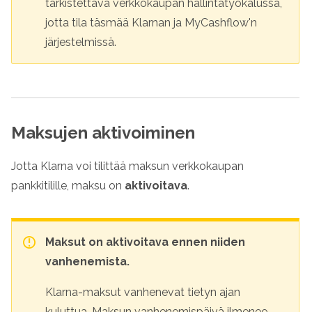
tarkistettava verkkokaupan hallintatyökalussa,
jotta tila täsmää Klarnan ja MyCashflow'n
järjestelmissä.
Maksujen aktivoiminen
Jotta
Klarna
voi tilittää maksun verkkokaupan
pankkitilille, maksu on
aktivoitava
.
Maksut on aktivoitava ennen niiden
vanhenemista.
Klarna
-maksut vanhenevat tietyn ajan
kuluttua. Maksun vanhenemispäivä ilmenee