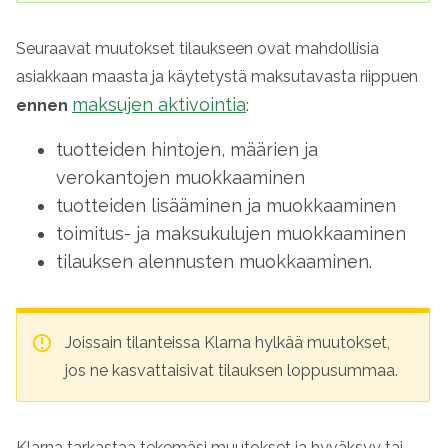
Seuraavat muutokset tilaukseen ovat mahdollisia
asiakkaan maasta ja käytetystä maksutavasta riippuen
maksujen aktivointia
ennen
:
tuotteiden hintojen, määrien ja
verokantojen muokkaaminen
tuotteiden lisääminen ja muokkaaminen
toimitus- ja maksukulujen muokkaaminen
tilauksen alennusten muokkaaminen.
Joissain tilanteissa
Klarna
hylkää muutokset,
jos ne kasvattaisivat tilauksen loppusummaa.
Klarna
tarkastaa tekemäsi muutokset ja hyväksyy tai