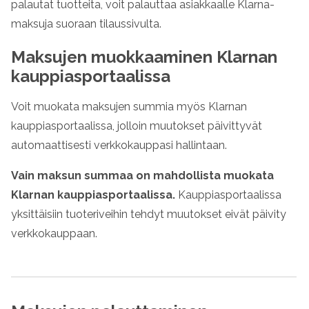
palautat tuotteita, voit palauttaa asiakkaalle
Klarna
-
maksuja suoraan tilaussivulta.
Maksujen muokkaaminen
Klarnan
kauppiasportaalissa
Voit muokata maksujen summia myös
Klarnan
kauppiasportaalissa, jolloin muutokset päivittyvät
automaattisesti verkkokauppasi hallintaan.
Vain maksun summaa on mahdollista muokata
Klarnan
kauppiasportaalissa.
Kauppiasportaalissa
yksittäisiin tuoteriveihin tehdyt muutokset eivät päivity
verkkokauppaan.