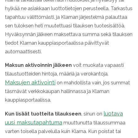
hylkää ne asiakkaan luottotietojen perusteella. Tarkastus
tapahtuu välittömästi, ja
Klarnan
järjestelmä palauttaa
sen tuloksen heti muutettuasi tilauksen tuotesisältöä.
Hyväksynnän jälkeen maksettava summa sekä tilauksen
tiedot
Klarnan
kauppiasportaalissa päivittyvät
automaattisesti.
Maksun aktivoinnin jälkeen
voit muokata vapaasti
tilaustuotteiden hintoja, määriä ja verokantoja.
Maksujen aktivointi
on mahdollista vain, jos summat
täsmävät verkkokaupan hallinnassa ja
Klarnan
kauppiasportaalissa.
luotava
Kun lisäät tuotteita tilaukseen
, sinun on
uusi maksutapahtuma
muuttunutta tilaussummaa
varten toisella palvelulla kuin
Klarna
. Kun poistat tai