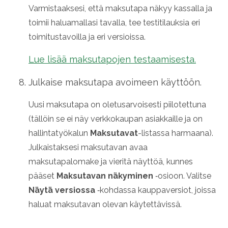
Varmistaaksesi, että maksutapa näkyy kassalla ja
toimii haluamallasi tavalla, tee testitilauksia eri
toimitustavoilla ja eri versioissa.
Lue lisää maksutapojen testaamisesta.
Julkaise maksutapa avoimeen käyttöön.
Uusi maksutapa on oletusarvoisesti piilotettuna
(tällöin se ei näy verkkokaupan asiakkaille ja on
hallintatyökalun
Maksutavat
-listassa harmaana).
Julkaistaksesi maksutavan avaa
maksutapalomake ja vieritä näyttöä, kunnes
pääset
Maksutavan näkyminen
‑osioon. Valitse
Näytä versiossa
‑kohdassa kauppaversiot, joissa
haluat maksutavan olevan käytettävissä.