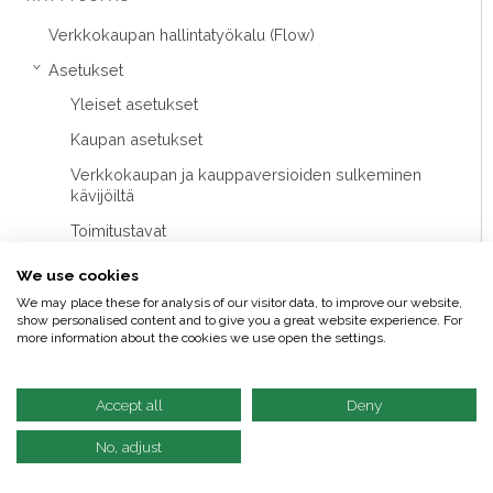
Verkkokaupan hallintatyökalu (Flow)
Asetukset
›
Yleiset asetukset
Kaupan asetukset
Verkkokaupan ja kauppaversioiden sulkeminen
kävijöiltä
Toimitustavat
Maksutavat
›
We use cookies
Maksutapojen luominen ja muokkaaminen
We may place these for analysis of our visitor data, to improve our website,
show personalised content and to give you a great website experience. For
Maksutapojen kopiointi
more information about the cookies we use open the settings.
Maksutapojen poistaminen
Maksutapojen testaaminen
Accept all
Deny
Tuetut valuutat
No, adjust
MyCashflow'n tukemat maksupalvelut
›