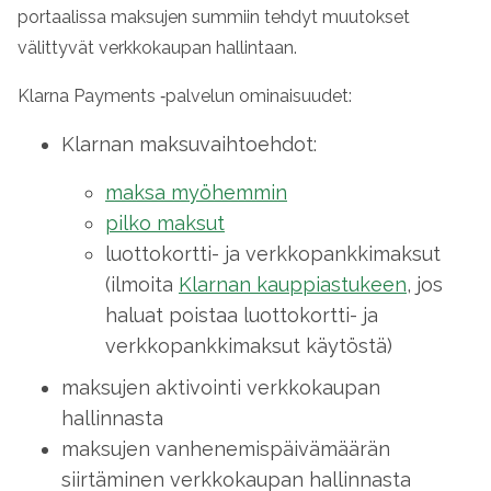
portaalissa maksujen summiin tehdyt muutokset
välittyvät verkkokaupan hallintaan.
Klarna Payments ‑palvelun ominaisuudet:
Klarnan maksuvaihtoehdot:
maksa myöhemmin
pilko maksut
luottokortti- ja verkkopankkimaksut
(ilmoita
Klarnan kauppiastukeen
, jos
haluat poistaa luottokortti- ja
verkkopankkimaksut käytöstä)
maksujen aktivointi verkkokaupan
hallinnasta
maksujen vanhenemispäivämäärän
siirtäminen verkkokaupan hallinnasta