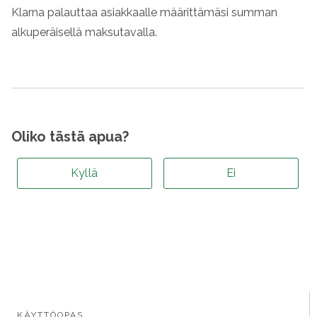
Klarna
palauttaa asiakkaalle määrittämäsi summan
alkuperäisellä maksutavalla.
Oliko tästä apua?
Kyllä
Ei
KÄYTTÖOPAS