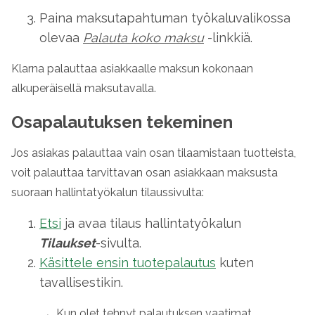
Paina maksutapahtuman työkaluvalikossa
olevaa
Palauta koko maksu
-linkkiä.
Klarna
palauttaa asiakkaalle maksun kokonaan
alkuperäisellä maksutavalla.
Osapalautuksen tekeminen
Jos asiakas palauttaa vain osan tilaamistaan tuotteista,
voit palauttaa tarvittavan osan asiakkaan maksusta
suoraan hallintatyökalun tilaussivulta:
Etsi
ja avaa tilaus hallintatyökalun
Tilaukset
-sivulta.
Käsittele ensin tuotepalautus
kuten
tavallisestikin.
Kun olet tehnyt palautuksen vaatimat