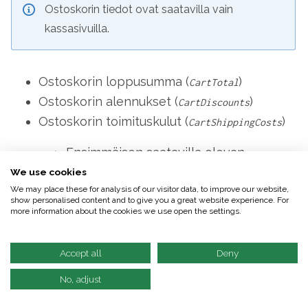
Ostoskorin tiedot ovat saatavilla vain
kassasivuilla.
Ostoskorin loppusumma (
)
CartTotal
Ostoskorin alennukset (
)
CartDiscounts
Ostoskorin toimituskulut (
)
CartShippingCosts
Ensimmäisen saatavilla olevan
toimitustavan perusteella, jos asiakas
We use cookies
ei ole valinnut kassalla toimitustapaa.
We may place these for analysis of our visitor data, to improve our website,
show personalised content and to give you a great website experience. For
more information about the cookies we use open the settings.
Ostoskorin maksukulut (
)
CartPaymentCosts
Ostoskorin tuotteiden määrä (
)
CartTotalItems
Accept all
Deny
Ostoskorin sisältämät tuotteet
(
)
ecommerce.products
No, adjust