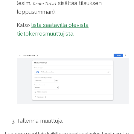
(esim.
sisältää tilauksen
OrderTotal
loppusumman).
lista saatavilla olevista
Katso
tietokerrosmuuttujista.
Tallenna muuttuja.
Luo oma muuttuja kaikille seurantapalvelun tarvitsemille