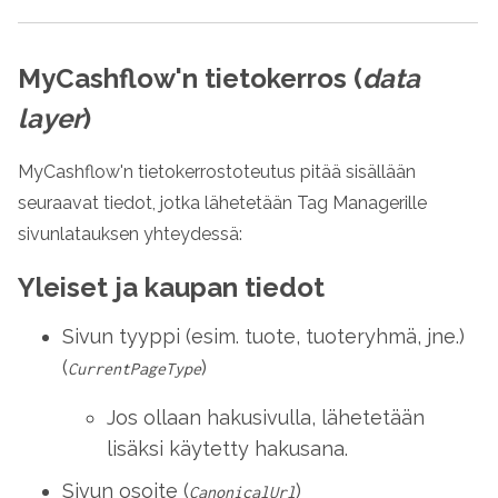
MyCashflow'n tietokerros (
data
layer
)
MyCashflow'n tietokerrostoteutus pitää sisällään
seuraavat tiedot, jotka lähetetään Tag Managerille
sivunlatauksen yhteydessä:
Yleiset ja kaupan tiedot
Sivun tyyppi (esim. tuote, tuoteryhmä, jne.)
(
)
CurrentPageType
Jos ollaan hakusivulla, lähetetään
lisäksi käytetty hakusana.
Sivun osoite (
)
CanonicalUrl