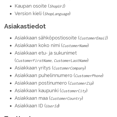
Kaupan osoite (
)
ShopUrl
Version kieli (
)
ShopLanguage
Asiakastiedot
Asiakkaan sähköpostiosoite (
)
CustomerEmail
Asiakkaan koko nimi (
)
CustomerName
Asiakkaan etu- ja sukunimet
(
,
)
CustomerFirstName
CustomerLastName
Asiakkaan yritys (
)
CustomerCompany
Asiakkaan puhelinnumero (
)
CustomerPhone
Asiakkaan postinumero (
)
CustomerZip
Asiakkaan kaupunki (
)
CustomerCity
Asiakkaan maa (
)
CustomerCountry
Asiakkaan ID (
)
UserId