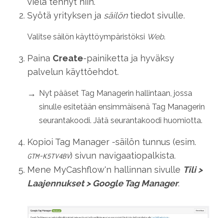
vielä tehnyt niin.
Syötä yrityksen ja
säilön
tiedot sivulle.
Valitse säilön käyttöympäristöksi
Web
.
Paina
Create
-painiketta ja hyväksy
palvelun käyttöehdot.
Nyt pääset Tag Managerin hallintaan, jossa
sinulle esitetään ensimmäisenä Tag Managerin
seurantakoodi. Jätä seurantakoodi huomiotta.
Kopioi Tag Manager -säilön tunnus (esim.
) sivun navigaatiopalkista.
GTM-K5TV4BV
Mene MyCashflow'n hallinnan sivulle
Tili
>
Laajennukset
>
Google Tag Manager
.