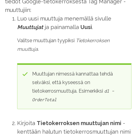
tiedot Google-tietokerroksesta Tag Manager -
muuttujiin:
Luo uusi muuttuja menemällä sivulle
Muuttujat
ja painamalla
Uusi
.
Valitse muuttujan tyypiksi
Tietokerroksen
muuttuja
.
Muuttujan nimessä kannattaa tehdä
selväksi, että kyseessä on
tietokerrosmuuttuja. Esimerkiksi
dl –
OrderTotal
Kirjoita
Tietokerroksen muuttujan nimi
-
kenttään halutun tietokerrosmuuttujan nimi