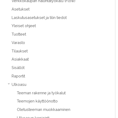
Verkkokaupan hallintatyökalu (Flow)
Asetukset
Laskutusasetukset ja tilin tiedot
Yleiset ohjeet
Tuotteet
Varasto
Tilaukset
Asiakkaat
Sisällöt
Raportit
Ulkoasu
›
Teeman rakenne ja työkalut
Teemojen käyttöönotto
Oletusteeman muokkaaminen
Ulkoasun kopiointi