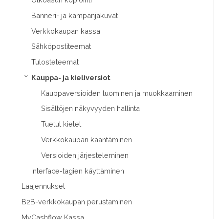
Banneri- ja kampanjakuvat
Verkkokaupan kassa
Sähköpostiteemat
Tulosteteemat
Kauppa- ja kieliversiot
›
Kauppaversioiden luominen ja muokkaaminen
Sisältöjen näkyvyyden hallinta
Tuetut kielet
Verkkokaupan kääntäminen
Versioiden järjesteleminen
Interface-tagien käyttäminen
Laajennukset
B2B-verkkokaupan perustaminen
MyCashflow Kassa