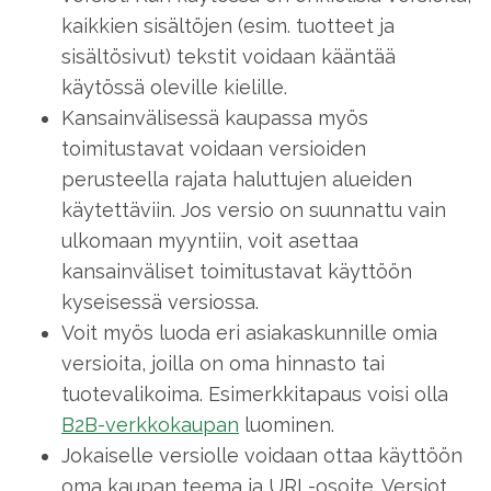
kaikkien sisältöjen (esim. tuotteet ja
sisältösivut) tekstit voidaan kääntää
käytössä oleville kielille.
Kansainvälisessä kaupassa myös
toimitustavat voidaan versioiden
perusteella rajata haluttujen alueiden
käytettäviin. Jos versio on suunnattu vain
ulkomaan myyntiin, voit asettaa
kansainväliset toimitustavat käyttöön
kyseisessä versiossa.
Voit myös luoda eri asiakaskunnille omia
versioita, joilla on oma hinnasto tai
tuotevalikoima. Esimerkkitapaus voisi olla
B2B-verkkokaupan
luominen.
Jokaiselle versiolle voidaan ottaa käyttöön
oma kaupan teema ja URL-osoite. Versiot