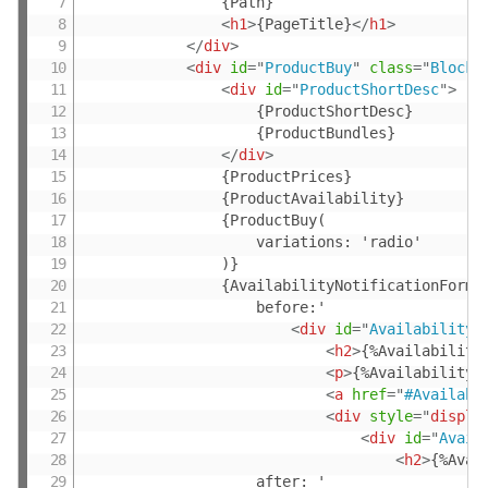
				{Path}

<
h1
>
{PageTitle}
</
h1
>
</
div
>
<
div
id
=
"
ProductBuy
"
class
=
"
BlockF
<
div
id
=
"
ProductShortDesc
"
>
					{ProductShortDesc}

					{ProductBundles}

</
div
>
				{ProductPrices}

				{ProductAvailability}

				{ProductBuy(

					variations: 'radio'

				)}

				{AvailabilityNotificationForm(

					before:'

<
div
id
=
"
AvailabilityN
<
h2
>
{%Availability
<
p
>
{%AvailabilityN
<
a
href
=
"
#Availabi
<
div
style
="
displa
<
div
id
=
"
Avail
<
h2
>
{%Avai
					after: '
