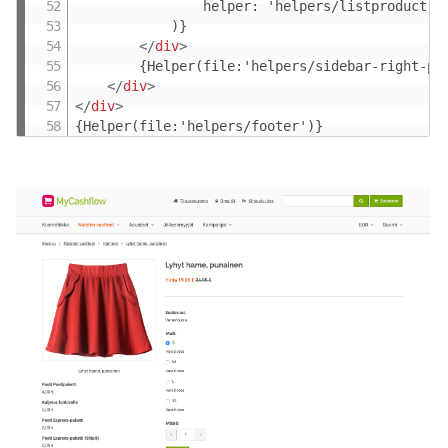
				helper: 'helpers/listproduct'

			)}

</
div
>
		{Helper(file:'helpers/sidebar-right-product')}

</
div
>
</
div
>
{Helper(file:'helpers/footer')}