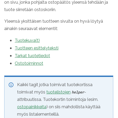
on sivu, jonka pohjalta ostopäätös yleensä tehdään ja
tuote siirretään ostoskoriin.
Yleensä yksittäisen tuotteen sivulta on hyvä löytyä
ainakin seuraavat elementit:
Tuotekuva(t)
Tuotteen esittelyteksti
Tarkat tuotetiedot
Ostotoiminnot
Kaikki tagit jotka toimivat tuotekortissa
toimivat myös
tuotelistojen
-
helper
attribuutissa. Tuotekortin toimintoja (esim.
ostopainikkeita
) on siis mahdollista käyttää
myös listalementeillä.