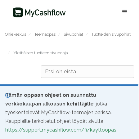
Ohjekeskus
/
Teemaopas
/
Sivupohjat
/
Tuotteiden sivupohjat
/
Yksittäisen tuotteen sivupohja
Tämän oppaan ohjeet on suunnattu
verkkokaupan ulkoasun kehittäjille
, jotka
työskentelevät MyCashflow-teemojen parissa.
Kauppiaille tarkoitetut ohjeet löydät sivulta
https://support.mycashflow.com/fi/kayttoopas