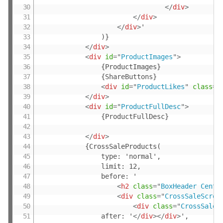
</
div
>
</
div
>
</
div
>
'

				)}

</
div
>
<
div
id
=
"
ProductImages
"
>
				{ProductImages}

				{ShareButtons}

<
div
id
=
"
ProductLikes
"
class
=
"
</
div
>
<
div
id
=
"
ProductFullDesc
"
>
				{ProductFullDesc}

</
div
>
			{CrossSaleProducts(

				type: 'normal',

				limit: 12,

				before: '

<
h2
class
=
"
BoxHeader Cente
<
div
class
=
"
CrossSaleScrol
<
div
class
=
"
CrossSaleP
				after: '
</
div
>
</
div
>
',
