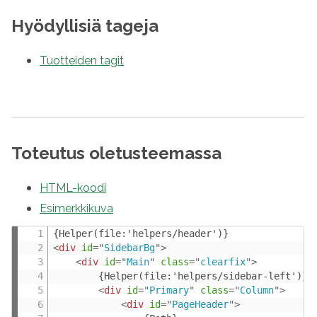
Hyödyllisiä tageja
Tuotteiden tagit
Toteutus oletusteemassa
HTML-koodi
Esimerkkikuva
<
div
id
=
"
SidebarBg
"
>
<
div
id
=
"
Main
"
class
=
"
clearfix
"
>
		{Helper(file:'helpers/sidebar-left')}

<
div
id
=
"
Primary
"
class
=
"
Column
"
>
<
div
id
=
"
PageHeader
"
>