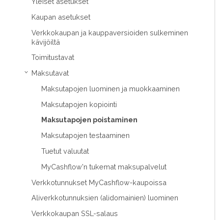
Yleiset asetukset
Kaupan asetukset
Verkkokaupan ja kauppaversioiden sulkeminen
kävijöiltä
Toimitustavat
Maksutavat
›
Maksutapojen luominen ja muokkaaminen
Maksutapojen kopiointi
Maksutapojen poistaminen
Maksutapojen testaaminen
Tuetut valuutat
MyCashflow'n tukemat maksupalvelut
Verkkotunnukset MyCashflow-kaupoissa
Aliverkkotunnuksien (alidomainien) luominen
Verkkokaupan SSL-salaus