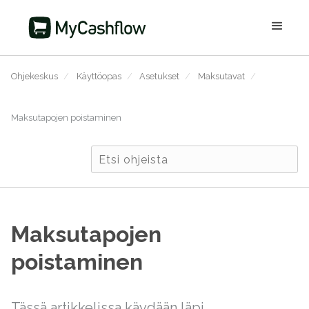
Ohjekeskus
/
Käyttöopas
/
Asetukset
/
Maksutavat
/
Maksutapojen poistaminen
Maksutapojen
poistaminen
Tässä artikkelissa käydään läpi