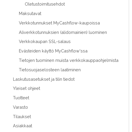
Oletustoimitusehdot
Maksutavat
Verkkotunnukset MyCashflow-kaupoissa
Aliverkkotunnuksien (alidomainien) luominen
Verkkokaupan SSL-salaus
Evästeiden käyttö MyCashflow'ssa
Tietojen tuominen muista verkkokauppaohjelmista
Tietosuojaselosteen laatiminen
Laskutusasetukset ja tilin tiedot
Yleiset ohjeet
Tuotteet
Varasto
Tilaukset
Asiakkaat