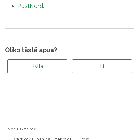
PostNord.
Oliko tästä apua?
Kyllä
Ei
KÄYTTÖOPAS
Verkkokaupan hallintatyökalu (Flow)