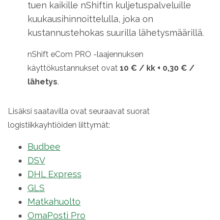
tuen kaikille nShiftin kuljetuspalveluille
kuukausihinnoittelulla, joka on
kustannustehokas suurilla lähetysmäärillä.
nShift eCom PRO -laajennuksen
käyttökustannukset ovat
10 € / kk + 0,30 € /
lähetys
.
Lisäksi saatavilla ovat seuraavat suorat
logistiikkayhtiöiden liittymät:
Budbee
DSV
DHL Express
GLS
Matkahuolto
OmaPosti Pro