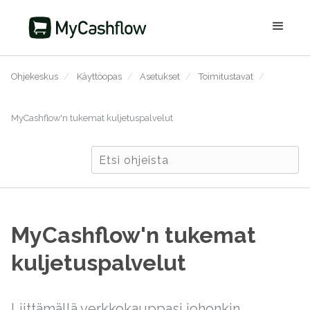
Ohjekeskus
/
Käyttöopas
/
Asetukset
/
Toimitustavat
/
MyCashflow'n tukemat kuljetuspalvelut
MyCashflow'n tukemat
kuljetuspalvelut
Liittämällä verkkokauppasi johonkin