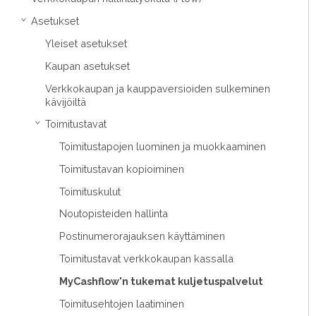
Asetukset
›
Yleiset asetukset
Kaupan asetukset
Verkkokaupan ja kauppaversioiden sulkeminen
kävijöiltä
Toimitustavat
›
Toimitustapojen luominen ja muokkaaminen
Toimitustavan kopioiminen
Toimituskulut
Noutopisteiden hallinta
Postinumerorajauksen käyttäminen
Toimitustavat verkkokaupan kassalla
MyCashflow'n tukemat kuljetuspalvelut
Toimitusehtojen laatiminen