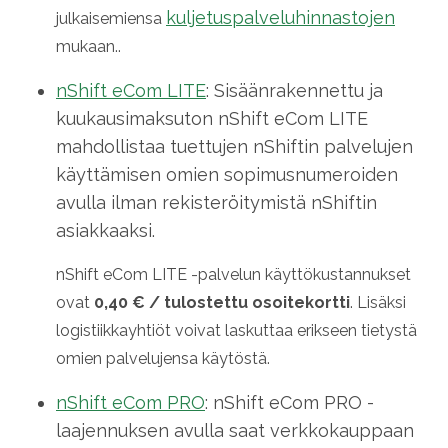
kuljetuspalveluhinnastojen
julkaisemiensa
mukaan..
nShift eCom LITE
:
Sisäänrakennettu ja
kuukausimaksuton nShift eCom LITE
mahdollistaa tuettujen nShiftin palvelujen
käyttämisen omien sopimusnumeroiden
avulla ilman rekisteröitymistä nShiftin
asiakkaaksi.
nShift eCom LITE -palvelun käyttökustannukset
ovat
0,40 € / tulostettu osoitekortti
. Lisäksi
logistiikkayhtiöt voivat laskuttaa erikseen tietystä
omien palvelujensa käytöstä.
nShift eCom PRO
:
nShift eCom PRO -
laajennuksen avulla saat verkkokauppaan