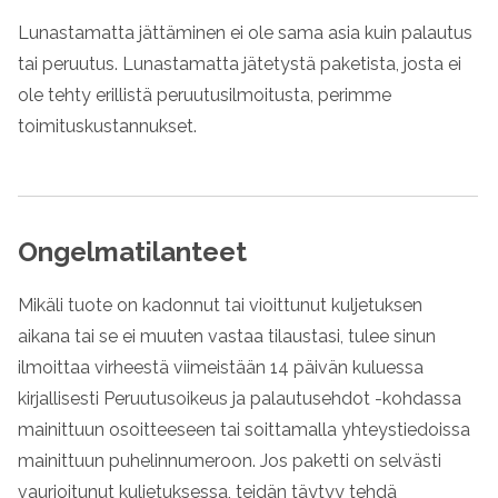
Lunastamatta jättäminen ei ole sama asia kuin palautus
tai peruutus. Lunastamatta jätetystä paketista, josta ei
ole tehty erillistä peruutusilmoitusta, perimme
toimituskustannukset.
Ongelmatilanteet
Mikäli tuote on kadonnut tai vioittunut kuljetuksen
aikana tai se ei muuten vastaa tilaustasi, tulee sinun
ilmoittaa virheestä viimeistään 14 päivän kuluessa
kirjallisesti Peruutusoikeus ja palautusehdot -kohdassa
mainittuun osoitteeseen tai soittamalla yhteystiedoissa
mainittuun puhelinnumeroon. Jos paketti on selvästi
vaurioitunut kuljetuksessa, teidän täytyy tehdä