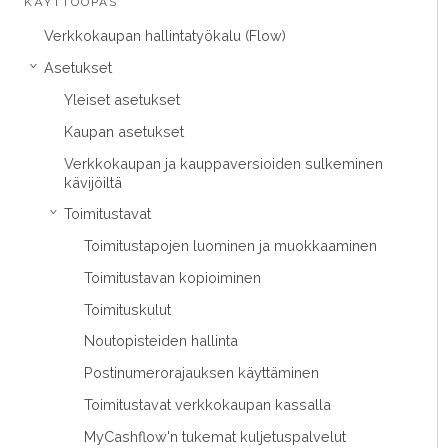
KÄYTTÖOPAS
Verkkokaupan hallintatyökalu (Flow)
Asetukset
›
Yleiset asetukset
Kaupan asetukset
Verkkokaupan ja kauppaversioiden sulkeminen
kävijöiltä
Toimitustavat
›
Toimitustapojen luominen ja muokkaaminen
Toimitustavan kopioiminen
Toimituskulut
Noutopisteiden hallinta
Postinumerorajauksen käyttäminen
Toimitustavat verkkokaupan kassalla
MyCashflow'n tukemat kuljetuspalvelut