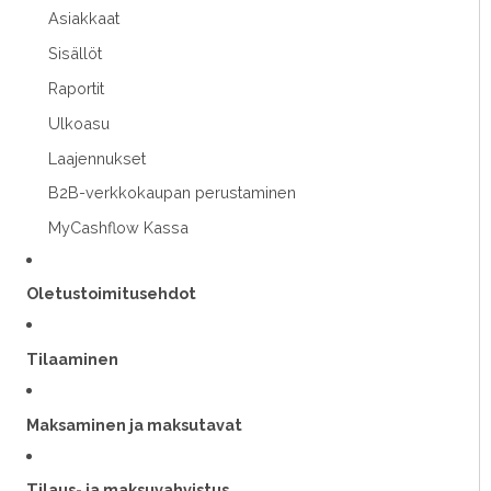
Asiakkaat
Sisällöt
Raportit
Ulkoasu
Laajennukset
B2B-verkkokaupan perustaminen
MyCashflow Kassa
Oletustoimitusehdot
Tilaaminen
Maksaminen ja maksutavat
Tilaus- ja maksuvahvistus