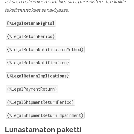
tekstien hakeminen sanakirjasta epäonnistuu. Tee kaikki
tekstimuutokset sanakirjassa.
{%LegalReturnRights}
{%LegalReturnPeriod}
{%LegalReturnNotificationMethod}
{%LegalReturnNotification}
{%LegalReturnImplications}
{%LegalPaymentReturn}
{%LegalShipmentReturnPeriod}
{%LegalShipmentReturnImpairment}
Lunastamaton paketti