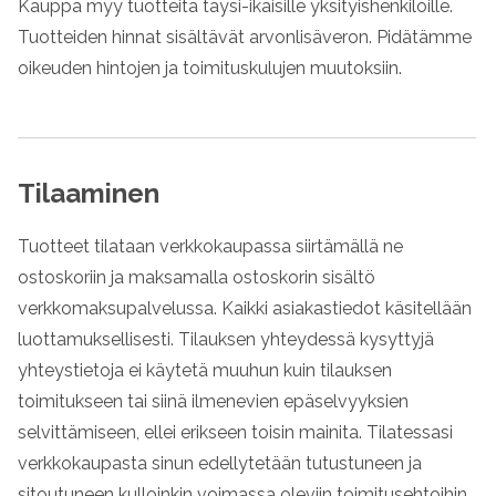
Kauppa myy tuotteita täysi-ikäisille yksityishenkilöille.
Tuotteiden hinnat sisältävät arvonlisäveron. Pidätämme
oikeuden hintojen ja toimituskulujen muutoksiin.
Tilaaminen
Tuotteet tilataan verkkokaupassa siirtämällä ne
ostoskoriin ja maksamalla ostoskorin sisältö
verkkomaksupalvelussa. Kaikki asiakastiedot käsitellään
luottamuksellisesti. Tilauksen yhteydessä kysyttyjä
yhteystietoja ei käytetä muuhun kuin tilauksen
toimitukseen tai siinä ilmenevien epäselvyyksien
selvittämiseen, ellei erikseen toisin mainita. Tilatessasi
verkkokaupasta sinun edellytetään tutustuneen ja
sitoutuneen kulloinkin voimassa oleviin toimitusehtoihin.