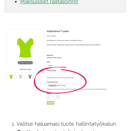
Maksulliset räätälöinnit
Valitse haluamasi tuote hallintatyökalun