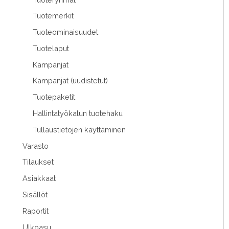
Tuotemerkit
Tuoteominaisuudet
Tuotelaput
Kampanjat
Kampanjat (uudistetut)
Tuotepaketit
Hallintatyökalun tuotehaku
Tullaustietojen käyttäminen
Varasto
Tilaukset
Asiakkaat
Sisällöt
Raportit
Ulkoasu