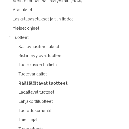
Verkkokaupan hallintatyökalu (Flow)
Asetukset
Laskutusasetukset ja tilin tiedot
Yleiset ohjeet
Tuotteet
›
Saatavuusilmoitukset
Ristiinmyytävät tuotteet
Tuotekuvien hallinta
Tuotevariaatiot
Räätälöitävät tuotteet
Ladattavat tuotteet
Lahjakorttituotteet
Tuotedokumentit
Toimittajat
Tuoteryhmät