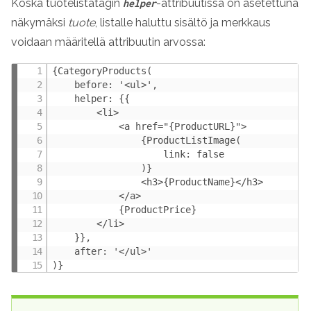
Koska tuotelistatagin
-attribuutissa on asetettuna
helper
näkymäksi
tuote
, listalle haluttu sisältö ja merkkaus
voidaan määritellä attribuutin arvossa:
{CategoryProducts(

    before: '<ul>', 

    helper: {{

        <li>

            <a href="{ProductURL}">

                {ProductListImage(

                    link: false

                )}

                <h3>{ProductName}</h3>

            </a>

            {ProductPrice}

        </li>

    }},

    after: '</ul>'

)}