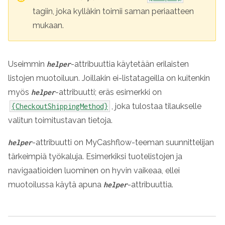
tagiin, joka kylläkin toimii saman periaatteen
mukaan.
Useimmin
-attribuuttia käytetään erilaisten
helper
listojen muotoiluun. Joillakin ei-listatageilla on kuitenkin
myös
-attribuutti; eräs esimerkki on
helper
, joka tulostaa tilaukselle
{CheckoutShippingMethod}
valitun toimitustavan tietoja.
-attribuutti on MyCashflow-teeman suunnittelijan
helper
tärkeimpiä työkaluja. Esimerkiksi tuotelistojen ja
navigaatioiden luominen on hyvin vaikeaa, ellei
muotoilussa käytä apuna
-attribuuttia.
helper