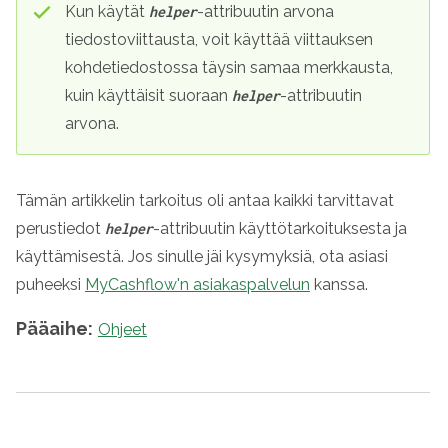
Kun käytät
-attribuutin arvona
helper
tiedostoviittausta, voit käyttää viittauksen
kohdetiedostossa täysin samaa merkkausta,
kuin käyttäisit suoraan
-attribuutin
helper
arvona.
Tämän artikkelin tarkoitus oli antaa kaikki tarvittavat
perustiedot
-attribuutin käyttötarkoituksesta ja
helper
käyttämisestä. Jos sinulle jäi kysymyksiä, ota asiasi
puheeksi
MyCashflow'n asiakaspalvelun
kanssa.
Pääaihe:
Ohjeet