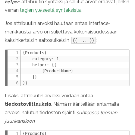
-attribuutin syntaksi ja sallitut arvot eroavat jonkin
helper
verran
tagien yleisestä syntaksista
.
Jos attribuutin arvoksi halutaan antaa Interface-
merkkausta, arvo on suljettava kokonaisuudessaan
kaksinkertaisiin aaltosulkeisiin
:
{{ ... }}
{Products(

    category: 1,

    helper: {{

        {ProductName}

    }}

)}
Lisäksi attribuutin arvoksi voidaan antaa
tiedostoviittauksia
. Nämä määritellään antamalla
arvoksi halutun tiedoston sijainti
suhteessa teeman
juurikansioon
:
{Products(
