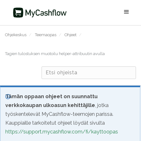
Ohjekeskus
/
Teemaopas
/
Ohjeet
/
Tagien tulostuksen muotoilu helper-attribuutin avulla
Tämän oppaan ohjeet on suunnattu
verkkokaupan ulkoasun kehittäjille
, jotka
työskentelevät MyCashflow-teemojen parissa.
Kauppiaille tarkoitetut ohjeet löydät sivulta
https://support.mycashflow.com/fi/kayttoopas