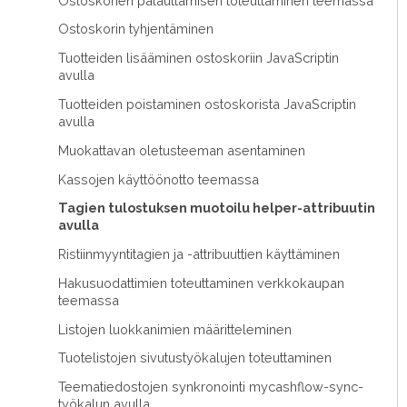
Ostoskorien palauttamisen toteuttaminen teemassa
Ostoskorin tyhjentäminen
Tuotteiden lisääminen ostoskoriin JavaScriptin
avulla
Tuotteiden poistaminen ostoskorista JavaScriptin
avulla
Muokattavan oletusteeman asentaminen
Kassojen käyttöönotto teemassa
Tagien tulostuksen muotoilu helper-attribuutin
avulla
Ristiinmyyntitagien ja -attribuuttien käyttäminen
Hakusuodattimien toteuttaminen verkkokaupan
teemassa
Listojen luokkanimien määritteleminen
Tuotelistojen sivutustyökalujen toteuttaminen
Teematiedostojen synkronointi mycashflow-sync-
työkalun avulla