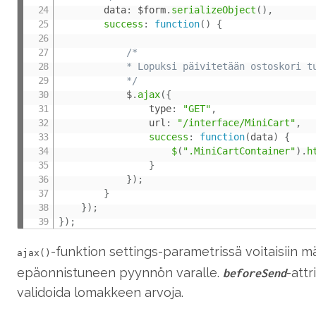
		data
:
 $form
.
serializeObject
(
)
,
success
:
function
(
)
{
/*

			* Lopuksi päivitetään ostoskori tuotteen lisäämisen jälkeen

			*/
			$
.
ajax
(
{
				type
:
"GET"
,
				url
:
"/interface/MiniCart"
,
success
:
function
(
data
)
{
$
(
".MiniCartContainer"
)
.
h
}
}
)
;
}
}
)
;
}
)
;
-funktion
settings
-parametrissä voitaisiin m
ajax()
epäonnistuneen pyynnön varalle.
-attr
beforeSend
validoida lomakkeen arvoja.