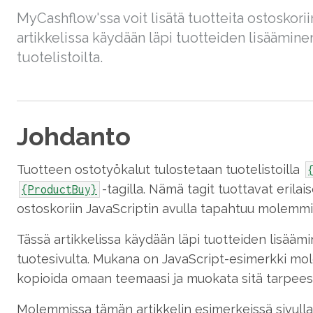
MyCashflow'ssa voit lisätä tuotteita ostoskori
artikkelissa käydään läpi tuotteiden lisäämine
tuotelistoilta.
Johdanto
Tuotteen ostotyökalut tulostetaan tuotelistoilla
-tagilla. Nämä tagit tuottavat eri
{ProductBuy}
ostoskoriin JavaScriptin avulla tapahtuu molemmill
Tässä artikkelissa käydään läpi tuotteiden lisäämi
tuotesivulta. Mukana on JavaScript-esimerkki mol
kopioida omaan teemaasi ja muokata sitä tarpees
Molemmissa tämän artikkelin esimerkeissä sivulla