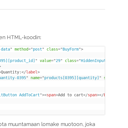
en HTML-koodin:
-data
"
method
=
"
post
"
class
=
"
BuyForm
"
>
395][product_id]
"
value
=
"
29
"
class
=
"
HiddenInput
"
>
>
>
Quantity:
</
label
>
uantity-0395
"
name
=
"
products[0395][quantity]
"
size
=
"
3
"
m
itButton AddToCart
"
>
<
span
>
Add to cart
</
span
>
</
button
>
iota muuntamaan lomake muotoon, joka