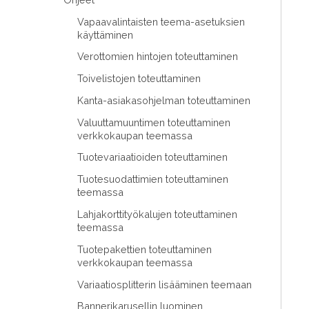
Vapaavalintaisten teema-asetuksien
käyttäminen
Verottomien hintojen toteuttaminen
Toivelistojen toteuttaminen
Kanta-asiakasohjelman toteuttaminen
Valuuttamuuntimen toteuttaminen
verkkokaupan teemassa
Tuotevariaatioiden toteuttaminen
Tuotesuodattimien toteuttaminen
teemassa
Lahjakorttityökalujen toteuttaminen
teemassa
Tuotepakettien toteuttaminen
verkkokaupan teemassa
Variaatiosplitterin lisääminen teemaan
Bannerikarusellin luominen