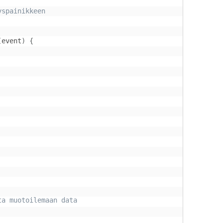
spainikkeen

(
event
)
{