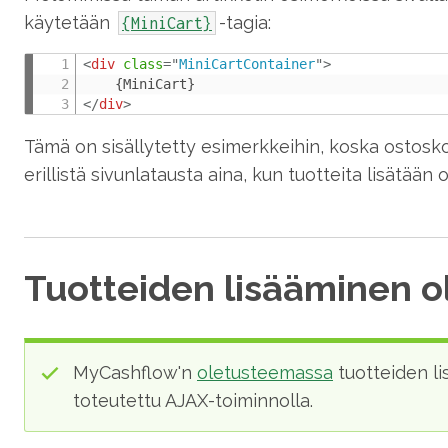
käytetään
-tagia:
{MiniCart}
<
div
class
=
"
MiniCartContainer
"
>
</
div
>
Tämä on sisällytetty esimerkkeihin, koska ostosko
erillistä sivunlatausta aina, kun tuotteita lisätään
Tuotteiden lisääminen 
MyCashflow'n
oletusteemassa
tuotteiden li
toteutettu AJAX-toiminnolla.