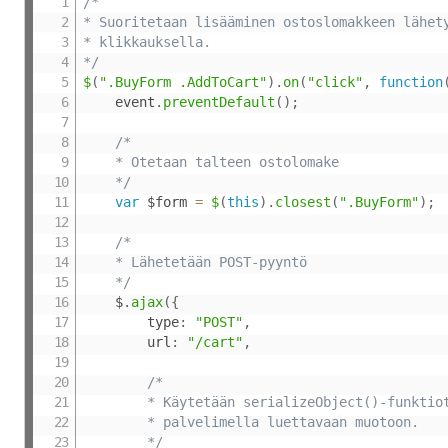
/*

* Suoritetaan lisääminen ostoslomakkeen lähety
* klikkauksella.

*/
$
(
".BuyForm .AddToCart"
)
.
on
(
"click"
,
function
	event
.
preventDefault
(
)
;
/*

	* Otetaan talteen ostolomake

	*/
var
 $form 
=
$
(
this
)
.
closest
(
".BuyForm"
)
;
/*

	* Lähetetään POST-pyyntö

	*/
	$
.
ajax
(
{
		type
:
"POST"
,
		url
:
"/cart"
,
/*

		* Käytetään serializeObject()-funktiota muotoilemaan data

		* palvelimella luettavaan muotoon.

		*/