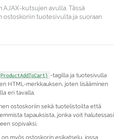
in AJAX-kutsujen avulla. Tässä
n ostoskoriin tuotesivulta ja suoraan
-tagilla ja tuotesivulla
{ProductAddToCart}
laisen HTML-merkkauksen, joten lisääminen
a eri tavalla.
nen ostoskoriin sekä tuotelistoilta että
emmista tapauksista, jonka voit halutessasi
een sopivaksi.
 on myös ostoskorin esikatselu, jossa