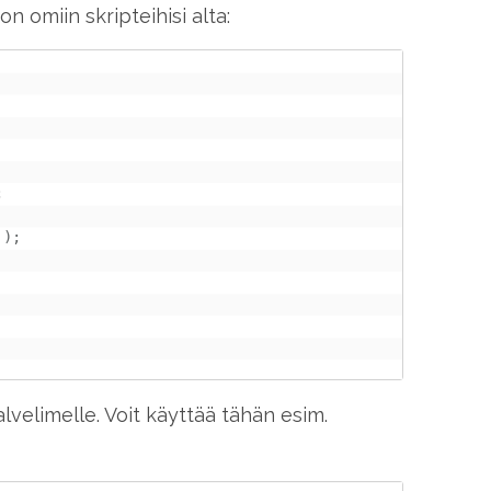
on omiin skripteihisi alta:
;
'
)
;
elimelle. Voit käyttää tähän esim.