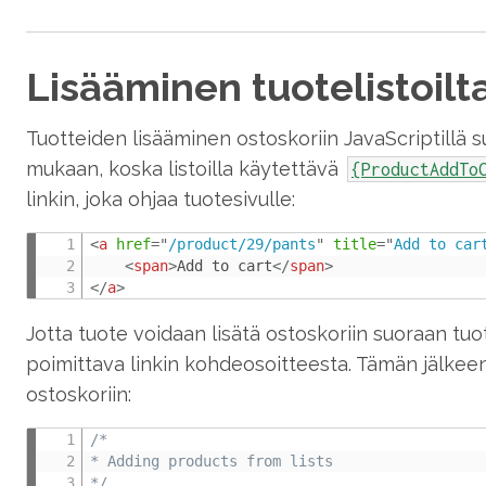
Lisääminen tuotelistoilt
Tuotteiden lisääminen ostoskoriin JavaScriptillä suo
mukaan, koska listoilla käytettävä
{ProductAddTo
linkin, joka ohjaa tuotesivulle:
<
a
href
=
"
/product/29/pants
"
title
=
"
Add to car
<
span
>
Add to cart
</
span
>
</
a
>
Jotta tuote voidaan lisätä ostoskoriin suoraan tuo
poimittava linkin kohdeosoitteesta. Tämän jälkeen
ostoskoriin:
/*

* Adding products from lists

*/