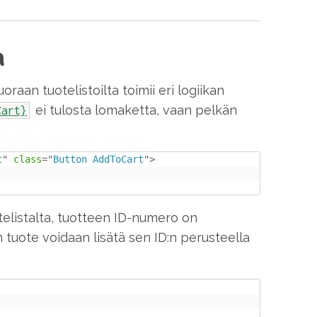
a
raan tuotelistoilta toimii eri logiikan
ei tulosta lomaketta, vaan pelkän
Cart}
t
"
class
=
"
Button AddToCart
"
>
telistalta, tuotteen ID-numero on
 tuote voidaan lisätä sen ID:n perusteella