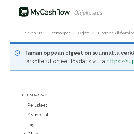
Ohjekeskus
Ohjekeskus
/
Teemaopas
/
Ohjeet
/
Tuotteiden lisäämine
Tämän oppaan ohjeet on suunnattu verkk
tarkoitetut ohjeet löydät sivulta
https://s
TEEMAOPAS
Perusteet
Sivupohjat
Tagit
Ohjeet
›