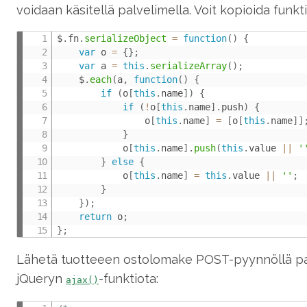
voidaan käsitellä palvelimella. Voit kopioida funkti
$
.
fn
.
serializeObject
=
function
(
)
{
var
 o 
=
{
}
;
var
 a 
=
this
.
serializeArray
(
)
;
    $
.
each
(
a
,
function
(
)
{
if
(
o
[
this
.
name
]
)
{
if
(
!
o
[
this
.
name
]
.
push
)
{
    			o
[
this
.
name
]
=
[
o
[
this
.
name
]
]
}
    		o
[
this
.
name
]
.
push
(
this
.
value 
||
'
}
else
{
    		o
[
this
.
name
]
=
this
.
value 
||
''
;
}
}
)
;
return
 o
;
}
;
Lähetä tuotteeen ostolomake POST-pyynnöllä palv
jQueryn
-funktiota:
ajax()