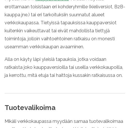
erottamaan toisistaan eri kohderyhmille (kieliversiot, B2B-
kauppa jne.) tai eri tarkoituksiin suunnatut alueet
verkkokaupassa. Tietyissä tapauksissa kauppaversiot
kuitenkin vaikeuttavat tai eivät mahdollista tiettyjä
toimintoja, jolloin vaihtoehtoinen ratkaisu on monesti
useamman verkkokaupan avaaminen.
Alla on käyty läpi yleisiä tapauksia, jotka voidaan
ratkaista joko kauppaversioilla tai useilla verkkokaupoilla,
ja kerrottu, mitä etuja tai haittoja kussakin ratkaisussa on.
Tuotevalikoima
Mikäli verkkokaupassa myydään samaa tuotevalikoimaa