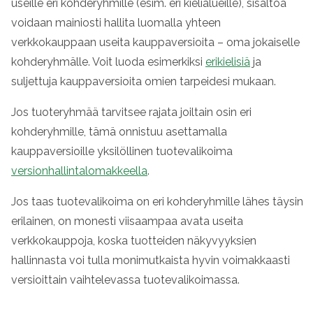
useille eri kohderyhmille (esim. eri kielialueille), sisältöä
voidaan mainiosti hallita luomalla yhteen
verkkokauppaan useita kauppaversioita – oma jokaiselle
kohderyhmälle. Voit luoda esimerkiksi
erikielisiä
ja
suljettuja kauppaversioita omien tarpeidesi mukaan.
Jos tuoteryhmää tarvitsee rajata joiltain osin eri
kohderyhmille, tämä onnistuu asettamalla
kauppaversioille yksilöllinen tuotevalikoima
versionhallintalomakkeella
.
Jos taas tuotevalikoima on eri kohderyhmille lähes täysin
erilainen, on monesti viisaampaa avata useita
verkkokauppoja, koska tuotteiden näkyvyyksien
hallinnasta voi tulla monimutkaista hyvin voimakkaasti
versioittain vaihtelevassa tuotevalikoimassa.