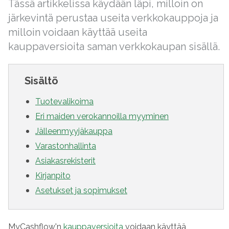
Tässä artikkelissa käydään läpi, milloin on
järkevintä perustaa useita verkkokauppoja ja
milloin voidaan käyttää useita
kauppaversioita saman verkkokaupan sisällä.
Sisältö
Tuotevalikoima
Eri maiden verokannoilla myyminen
Jälleenmyyjäkauppa
Varastonhallinta
Asiakasrekisterit
Kirjanpito
Asetukset ja sopimukset
MyCashflow'n
kauppaversioita
voidaan käyttää