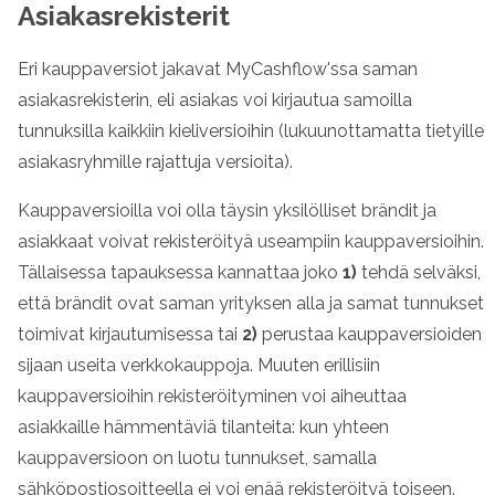
Asiakasrekisterit
Eri kauppaversiot jakavat MyCashflow'ssa saman
asiakasrekisterin, eli asiakas voi kirjautua samoilla
tunnuksilla kaikkiin kieliversioihin (lukuunottamatta tietyille
asiakasryhmille rajattuja versioita).
Kauppaversioilla voi olla täysin yksilölliset brändit ja
asiakkaat voivat rekisteröityä useampiin kauppaversioihin.
Tällaisessa tapauksessa kannattaa joko
1)
tehdä selväksi,
että brändit ovat saman yrityksen alla ja samat tunnukset
toimivat kirjautumisessa tai
2)
perustaa kauppaversioiden
sijaan useita verkkokauppoja. Muuten erillisiin
kauppaversioihin rekisteröityminen voi aiheuttaa
asiakkaille hämmentäviä tilanteita: kun yhteen
kauppaversioon on luotu tunnukset, samalla
sähköpostiosoitteella ei voi enää rekisteröityä toiseen.