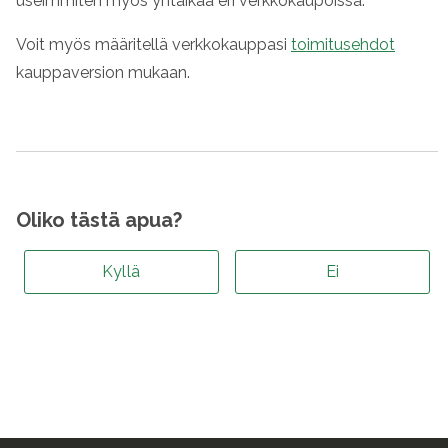
useimmiten myös yhtaikaa eri verkkokaupoissa.
Voit myös määritellä verkkokauppasi
toimitusehdot
kauppaversion mukaan.
Oliko tästä apua?
Kyllä
Ei