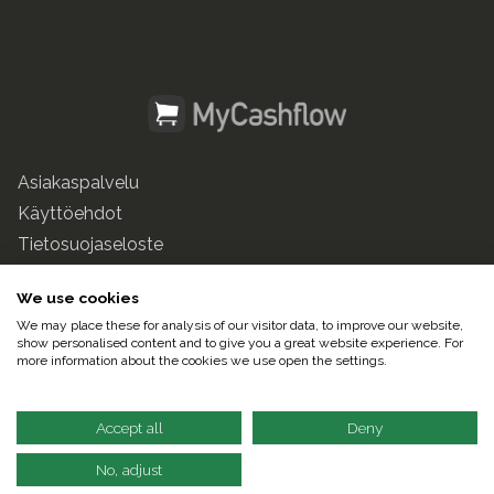
Asiakaspalvelu
Käyttöehdot
Tietosuojaseloste
mycashflow.fi
We use cookies
We may place these for analysis of our visitor data, to improve our website,
© 2025 Pulse247 Oy. Kaikki oikeudet pidätetään.
show personalised content and to give you a great website experience. For
more information about the cookies we use open the settings.
Suomeksi |
In English
Accept all
Deny
No, adjust