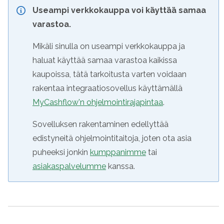
Useampi verkkokauppa voi käyttää samaa
varastoa.
Mikäli sinulla on useampi verkkokauppa ja
haluat käyttää samaa varastoa kaikissa
kaupoissa, tätä tarkoitusta varten voidaan
rakentaa integraatiosovellus käyttämällä
MyCashflow'n ohjelmointirajapintaa
.
Sovelluksen rakentaminen edellyttää
edistyneitä ohjelmointitaitoja, joten ota asia
puheeksi jonkin
kumppanimme
tai
asiakaspalvelumme
kanssa.