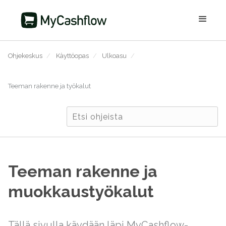
Ohjekeskus
/
Käyttöopas
/
Ulkoasu
/
Teeman rakenne ja työkalut
Teeman rakenne ja
muokkaustyökalut
Tällä sivulla käydään läpi MyCashflow-