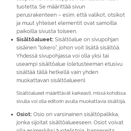
tuotetta. Se määrittää sivun
perusrakenteen – esim. että valikot, otsikot
ja muut yhteiset elementit ovat samoilla
paikoilla sivusta toiseen.
Sisältöalueet:
Sisältöalue on sivupohjan
sisäinen “lokero”, johon voit lisätä sisältöä.
Yhdessä sivupohjassa voi olla yksi tai
useampi sisältöalue (oletusteeman etusivu
sisältää tällä hetkellä vain yhden
muokattavan sisältöalueen).
Sisältöalueet määrittävät karkeasti, missä kohdissa
sivulla voi olla editorin avulla muokattavia sisältöjä.
Osiot:
Osio on varsinainen sisältöpalikka,
jonka sijoitat sisältöalueeseen. Osiot voivat
olla esimerkiksi tuotelistoja, bannereita