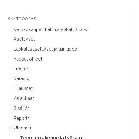
KÄYTTÖOPAS
Verkkokaupan hallintatyökalu (Flow)
Asetukset
Laskutusasetukset ja tilin tiedot
Yleiset ohjeet
Tuotteet
Varasto
Tilaukset
Asiakkaat
Sisällöt
Raportit
Ulkoasu
›
Teeman rakenne ja työkalut