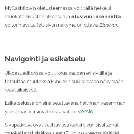
MyCashflow'n oletusteemassa voit tällä hetkellä
muokata sivuston ulkoasua ja
etusivun rakennetta
editorin avulla (etusivun näkymä on oltava
Etusivu
).
Navigointi ja esikatselu
Ulkoasueditorissa voit liikkua kaupan eri sivuilla ja
toteuttaa muutoksia kuhunkin auki olevaan näkymään
reaaliaikaisesti.
Esikatselussa on aina selattavana hallinnan vasemman
versio
yläkulman versiovalikosta valittu
.
Sivupalkissa ovat valittavissa kaikki sivun sisältämät
muokattavat sisältöalueet (Fluid 2.0 -teema sisältää