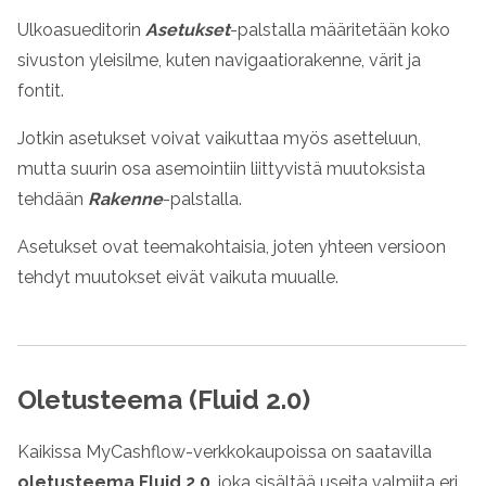
Ulkoasueditorin
Asetukset
-palstalla määritetään koko
sivuston yleisilme, kuten navigaatiorakenne, värit ja
fontit.
Jotkin asetukset voivat vaikuttaa myös asetteluun,
mutta suurin osa asemointiin liittyvistä muutoksista
tehdään
Rakenne
-palstalla.
Asetukset ovat teemakohtaisia, joten yhteen versioon
tehdyt muutokset eivät vaikuta muualle.
Oletusteema (Fluid 2.0)
Kaikissa MyCashflow-verkkokaupoissa on saatavilla
oletusteema Fluid 2.0
, joka sisältää useita valmiita eri