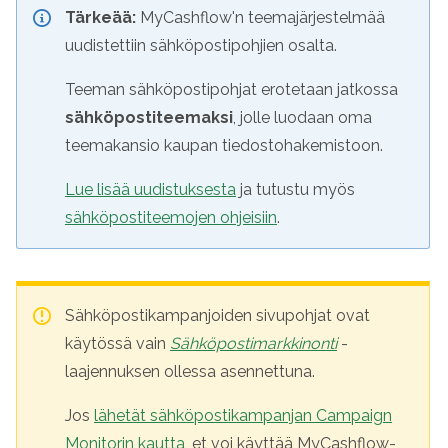
Tärkeää:
MyCashflow'n teemajärjestelmää
uudistettiin sähköpostipohjien osalta.
Teeman sähköpostipohjat erotetaan jatkossa
sähköpostiteemaksi
, jolle luodaan oma
teemakansio kaupan tiedostohakemistoon.
Lue lisää uudistuksesta
ja tutustu myös
sähköpostiteemojen ohjeisiin
.
Sähköpostikampanjoiden sivupohjat ovat
käytössä vain
Sähköpostimarkkinonti
-
laajennuksen ollessa asennettuna.
Jos
lähetät sähköpostikampanjan Campaign
Monitorin kautta
, et voi käyttää MyCashflow-