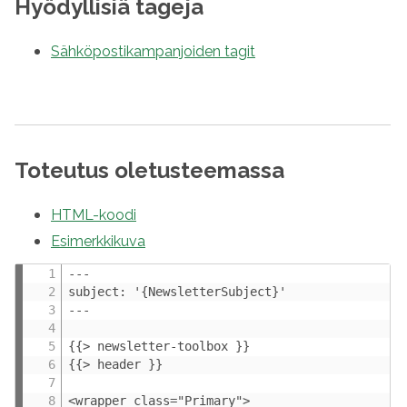
Hyödyllisiä tageja
Sähköpostikampanjoiden tagit
Toteutus oletusteemassa
HTML-koodi
Esimerkkikuva
---

subject: '{NewsletterSubject}'

---

{{> newsletter-toolbox }}

{{> header }}

<wrapper class="Primary">
