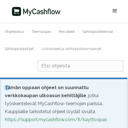
Ohjekeskus
/
Teemaopas
/
Perusteet
/
Sähköpostiteemat
/
Sähköpostipohjat
/
Uutiskirjeet ja sähköpostikampanjat
Tämän oppaan ohjeet on suunnattu
verkkokaupan ulkoasun kehittäjille
, jotka
työskentelevät MyCashflow-teemojen parissa.
Kauppiaille tarkoitetut ohjeet löydät sivulta
https://support.mycashflow.com/fi/kayttoopas