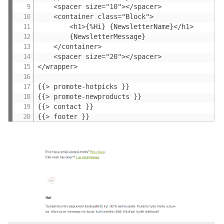
	<spacer size="10"></spacer>

	<container class="Block">

		<h1>{%Hi} {NewsletterName}</h1>

		{NewsletterMessage}

	</container>

	<spacer size="20"></spacer>

</wrapper>

{{> promote-hotpicks }}

{{> promote-newproducts }}

{{> contact }}

{{> footer }}