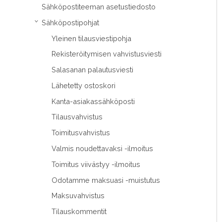
Sähköpostiteeman asetustiedosto
Sähköpostipohjat
›
Yleinen tilausviestipohja
Rekisteröitymisen vahvistusviesti
Salasanan palautusviesti
Lähetetty ostoskori
Kanta-asiakassähköposti
Tilausvahvistus
Toimitusvahvistus
Valmis noudettavaksi -ilmoitus
Toimitus viivästyy -ilmoitus
Odotamme maksuasi -muistutus
Maksuvahvistus
Tilauskommentit