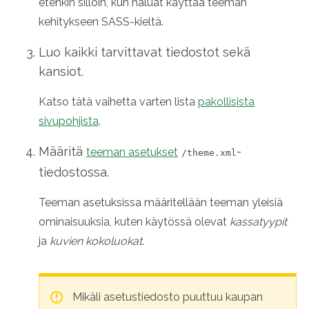
etenkin silloin, kun haluat käyttää teeman
kehitykseen SASS-kieltä.
Luo kaikki tarvittavat tiedostot sekä
kansiot.
Katso tätä vaihetta varten lista
pakollisista
sivupohjista
.
Määritä
-
teeman asetukset
/theme.xml
tiedostossa.
Teeman asetuksissa määritellään teeman yleisiä
ominaisuuksia, kuten käytössä olevat
kassatyypit
ja
kuvien kokoluokat
.
Mikäli asetustiedosto puuttuu kaupan