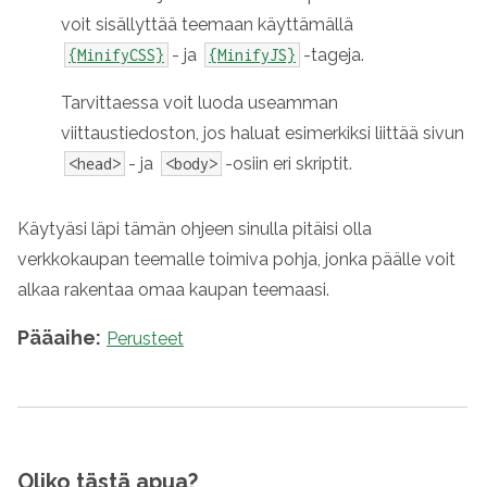
voit sisällyttää teemaan käyttämällä
- ja
-tageja.
{MinifyCSS}
{MinifyJS}
Tarvittaessa voit luoda useamman
viittaustiedoston, jos haluat esimerkiksi liittää sivun
- ja
-osiin eri skriptit.
<head>
<body>
Käytyäsi läpi tämän ohjeen sinulla pitäisi olla
verkkokaupan teemalle toimiva pohja, jonka päälle voit
alkaa rakentaa omaa kaupan teemaasi.
Pääaihe:
Perusteet
Oliko tästä apua?