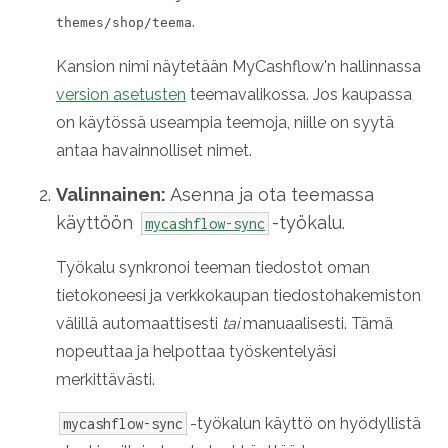
.
themes/shop/teema
Kansion nimi näytetään MyCashflow'n hallinnassa
version asetusten
teemavalikossa. Jos kaupassa
on käytössä useampia teemoja, niille on syytä
antaa havainnolliset nimet.
Valinnainen:
Asenna ja ota teemassa
käyttöön
-työkalu.
mycashflow-sync
Työkalu synkronoi teeman tiedostot oman
tietokoneesi ja verkkokaupan tiedostohakemiston
välillä automaattisesti
tai
manuaalisesti. Tämä
nopeuttaa ja helpottaa työskentelyäsi
merkittävästi.
-työkalun käyttö on hyödyllistä
mycashflow-sync