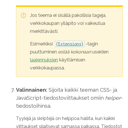
Jos teema ei sisällä pakollisia tageja,
verkkokaupan ylläpito voi vaikeutua
merkittävästi.
Esimerkiksi
-tagin
{Extensions}
puuttuminen
estää kokonaan
useiden
laajennuksien
käyttämisen
verkkokaupassa.
Valinnainen:
Sijoita kaikki teeman CSS- ja
JavaScript-tiedostoviittaukset omiin
helper
-
tiedostoihinsa.
Tyylejä ja skriptejä on helppoa hallita, kun kaikki
viittaukset sijaitsevat samassa paikassa. Tiedostot