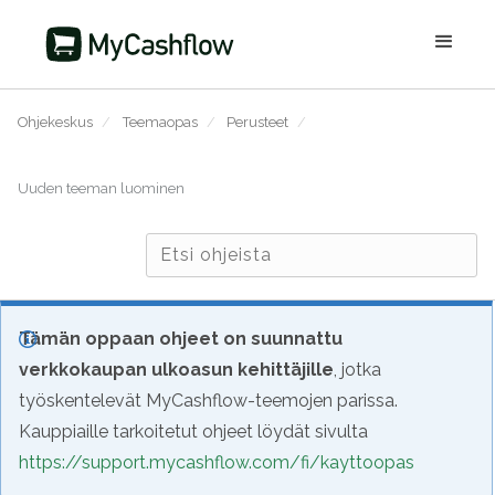
Ohjekeskus
/
Teemaopas
/
Perusteet
/
Uuden teeman luominen
Tämän oppaan ohjeet on suunnattu
verkkokaupan ulkoasun kehittäjille
, jotka
työskentelevät MyCashflow-teemojen parissa.
Kauppiaille tarkoitetut ohjeet löydät sivulta
https://support.mycashflow.com/fi/kayttoopas