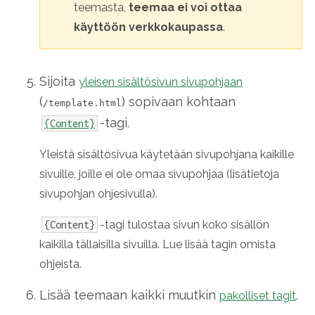
teemasta,
teemaa ei voi ottaa
käyttöön verkkokaupassa
.
Sijoita
yleisen sisältösivun sivupohjaan
(
) sopivaan kohtaan
/template.html
-tagi.
{Content}
Yleistä sisältösivua käytetään sivupohjana kaikille
sivuille, joille ei ole omaa sivupohjaa (lisätietoja
sivupohjan ohjesivulla).
-tagi tulostaa sivun koko sisällön
{Content}
kaikilla tällaisilla sivuilla. Lue lisää tagin omista
ohjeista.
Lisää teemaan kaikki muutkin
.
pakolliset tagit