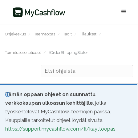
Ohjekeskus
/
Teemaopas
/
Tagit
/
Tilaukset
/
Toimitusosoitetiedot
/
{OrderShippingState}
Tämän oppaan ohjeet on suunnattu
verkkokaupan ulkoasun kehittäjille
, jotka
työskentelevät MyCashflow-teemojen parissa.
Kauppiaille tarkoitetut ohjeet löydät sivulta
https://support.mycashflow.com/fi/kayttoopas