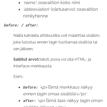
'name'
: osavaltion koko nimi
'abbreviation'
(oletusarvo): osavaltion
nimilyhenne
before: / after:
Näillä kahdella attribuutilla voit määrittää sisällön,
joka tulostuu ennen tagin tuottamaa sisältöä tai
sen jälkeen.
Sallitut arvot:
teksti, jossa voi olla HTML- ja
Interface-merkkausta.
Esim.:
'<p>Tämä merkkaus näkyy
before:
ennen tagin omaa sisältöä.</p>'
'<p>Tämä taas näkyy tagin oman
after: