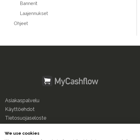
Bannerit
Laajennukset
Ohjeet
Asiakaspalvelu
Käyttöehdot
Tietosuojaseloste
mycashflow.fi
We use cookies