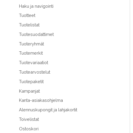
Haku ja navigointi
Tuotteet
Tuotelistat
Tuotesuodattimet
Tuoteryhmät
Tuotemerkit
Tuotevariaatiot
Tuotearvostelut
Tuotepaketit
Kampanjat
Kanta-asiakasohjelma
Alennuskupongit ja lahjakortit
Toivelistat
Ostoskori