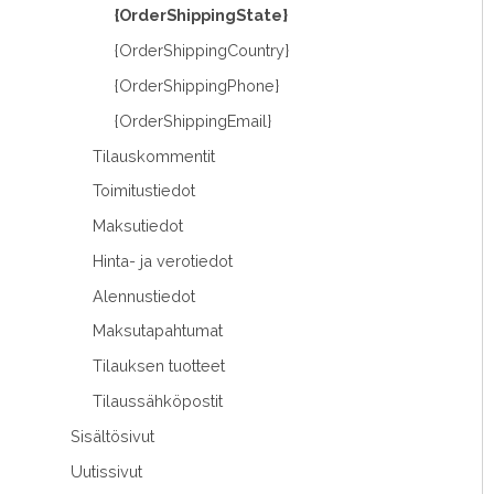
{OrderShippingState}
{OrderShippingCountry}
{OrderShippingPhone}
{OrderShippingEmail}
Tilauskommentit
Toimitustiedot
Maksutiedot
Hinta- ja verotiedot
Alennustiedot
Maksutapahtumat
Tilauksen tuotteet
Tilaussähköpostit
Sisältösivut
Uutissivut