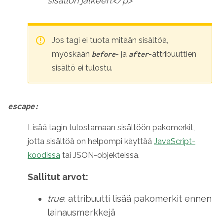
sisällön jälkeen.</p>'
Jos tagi ei tuota mitään sisältöä,
myöskään
- ja
-attribuuttien
before
after
sisältö ei tulostu.
escape:
Lisää tagin tulostamaan sisältöön pakomerkit,
jotta sisältöä on helpompi käyttää
JavaScript-
koodissa
tai JSON-objekteissa.
Sallitut arvot:
true
: attribuutti lisää pakomerkit ennen
lainausmerkkejä