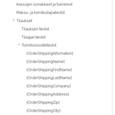
Kassojen lomakkeet ja toiminnot
Maksu- ja toimitustapatiedot
Tilaukset
›
Tilauksen tiedot
Tilaajan tiedot
Toimitusosoitetiedot
›
{OrderShippingInformation}
{OrderShippingName}
{OrderShippingFirstName}
{OrderShippingLastName}
{OrderShippingCompany}
{OrderShippingAddress}
{OrderShippingZip}
{OrderShippingCity}