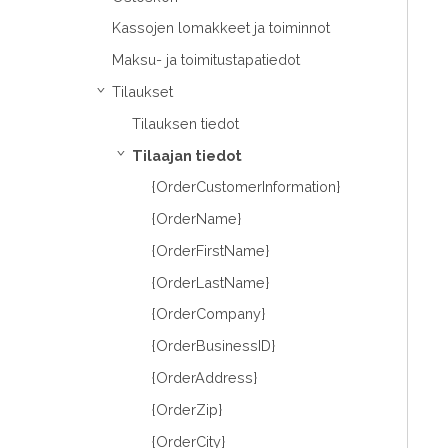
Kassojen lomakkeet ja toiminnot
Maksu- ja toimitustapatiedot
Tilaukset
›
Tilauksen tiedot
Tilaajan tiedot
›
{OrderCustomerInformation}
{OrderName}
{OrderFirstName}
{OrderLastName}
{OrderCompany}
{OrderBusinessID}
{OrderAddress}
{OrderZip}
{OrderCity}