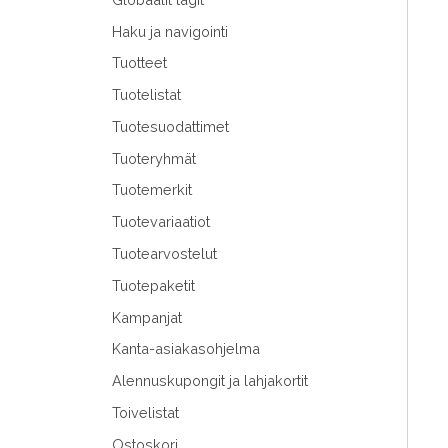
Haku ja navigointi
Tuotteet
Tuotelistat
Tuotesuodattimet
Tuoteryhmät
Tuotemerkit
Tuotevariaatiot
Tuotearvostelut
Tuotepaketit
Kampanjat
Kanta-asiakasohjelma
Alennuskupongit ja lahjakortit
Toivelistat
Ostoskori