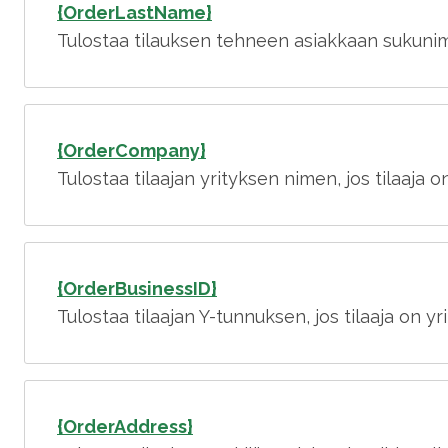
{OrderLastName}
Tulostaa tilauksen tehneen asiakkaan sukunim
{OrderCompany}
Tulostaa tilaajan yrityksen nimen, jos tilaaja o
{OrderBusinessID}
Tulostaa tilaajan Y-tunnuksen, jos tilaaja on yr
{OrderAddress}