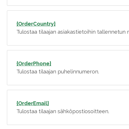
{OrderCountry}
Tulostaa tilaajan asiakastietoihin tallennetun
{OrderPhone}
Tulostaa tilaajan puhelinnumeron.
{OrderEmail}
Tulostaa tilaajan sähköpostiosoitteen.