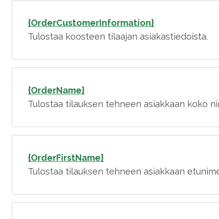
{OrderCustomerInformation}
Tulostaa koosteen tilaajan asiakastiedoista.
{OrderName}
Tulostaa tilauksen tehneen asiakkaan koko n
{OrderFirstName}
Tulostaa tilauksen tehneen asiakkaan etunim