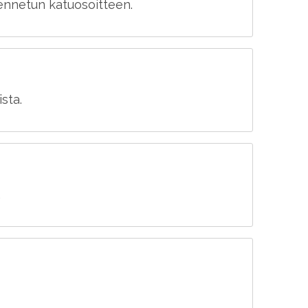
llennetun katuosoitteen.
sta.
.