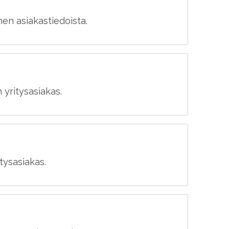
en asiakastiedoista.
n yritysasiakas.
itysasiakas.