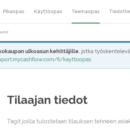
Pikaopas
Käyttöopas
Teemaopas
Tiedotte
tiedot
okaupan ulkoasun kehittäjille
, jotka työskentelev
upport.mycashflow.com/fi/kayttoopas
Tilaajan tiedot
Tagit joilla tulostetaan tilauksen tehneen asiak