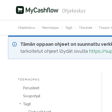
Ohjekeskus
Ohjekeskus
/
Teemaopas
/
Tagit
/
Tilaukset
/
Tilaajan 
Tämän oppaan ohjeet on suunnattu verkk
tarkoitetut ohjeet löydät sivulta
https://s
TEEMAOPAS
Perusteet
Sivupohjat
Tagit
›
Globaalit tagit