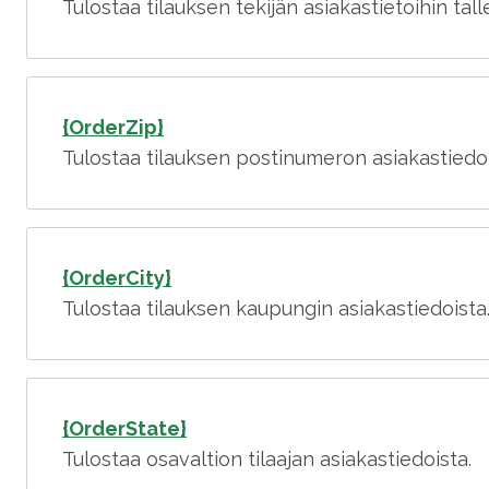
Tulostaa tilauksen tekijän asiakastietoihin ta
{OrderZip}
Tulostaa tilauksen postinumeron asiakastiedoi
{OrderCity}
Tulostaa tilauksen kaupungin asiakastiedoista
{OrderState}
Tulostaa osavaltion tilaajan asiakastiedoista.