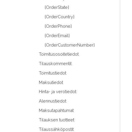
{OrderState}
{OrderCountry}
{OrderPhone}
{OrderEmail}
{OrderCustomerNumber}
Toimitusosoitetiedot
Tilauskommentit
Toimitustiedot
Maksutiedot
Hinta- ja verotiedot
Alennustiedot
Maksutapahtumat
Tilauksen tuotteet
Tilaussähköpostit