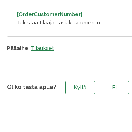
{OrderCustomerNumber}
Tulostaa tilaajan asiakasnumeron.
Pääaihe:
Tilaukset
Oliko tästä apua?
Kyllä
Ei