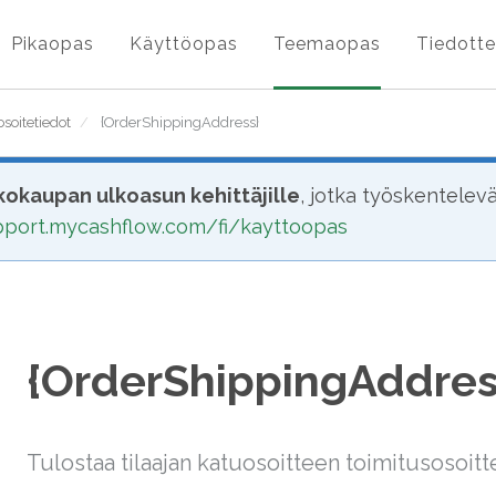
Pikaopas
Käyttöopas
Teemaopas
Tiedotte
soitetiedot
/
{OrderShippingAddress}
okaupan ulkoasun kehittäjille
, jotka työskentelev
upport.mycashflow.com/fi/kayttoopas
{OrderShippingAddres
Tulostaa tilaajan katuosoitteen toimitusosoitt