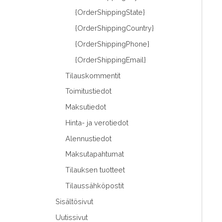
{OrderShippingState}
{OrderShippingCountry}
{OrderShippingPhone}
{OrderShippingEmail}
Tilauskommentit
Toimitustiedot
Maksutiedot
Hinta- ja verotiedot
Alennustiedot
Maksutapahtumat
Tilauksen tuotteet
Tilaussähköpostit
Sisältösivut
Uutissivut