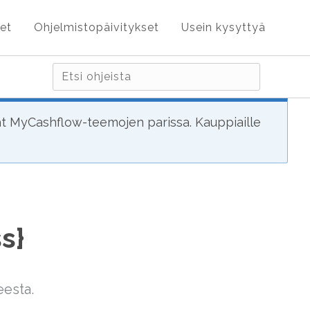
et
Ohjelmistopäivitykset
Usein kysyttyä
ät MyCashflow-teemojen parissa. Kauppiaille
s}
eesta.