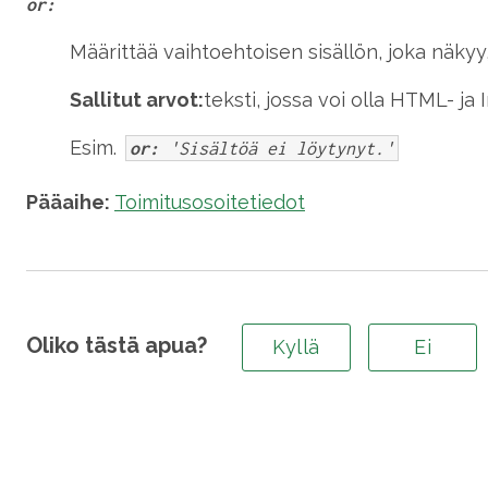
or:
Määrittää vaihtoehtoisen sisällön, joka näkyy, 
Sallitut arvot:
teksti, jossa voi olla HTML- ja
Esim.
or:
'Sisältöä ei löytynyt.'
Pääaihe:
Toimitusosoitetiedot
Oliko tästä apua?
Kyllä
Ei