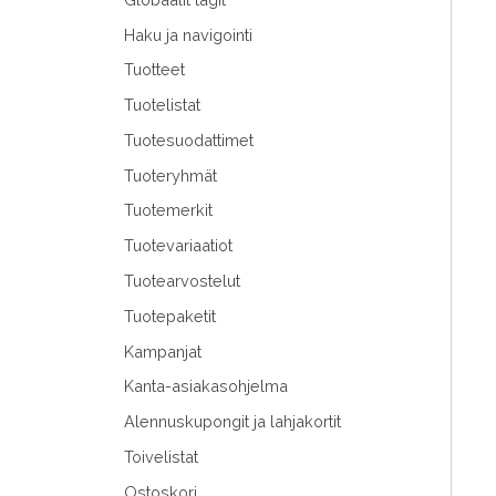
Haku ja navigointi
Tuotteet
Tuotelistat
Tuotesuodattimet
Tuoteryhmät
Tuotemerkit
Tuotevariaatiot
Tuotearvostelut
Tuotepaketit
Kampanjat
Kanta-asiakasohjelma
Alennuskupongit ja lahjakortit
Toivelistat
Ostoskori