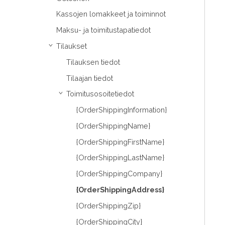
Kassojen lomakkeet ja toiminnot
Maksu- ja toimitustapatiedot
Tilaukset
›
Tilauksen tiedot
Tilaajan tiedot
Toimitusosoitetiedot
›
{OrderShippingInformation}
{OrderShippingName}
{OrderShippingFirstName}
{OrderShippingLastName}
{OrderShippingCompany}
{OrderShippingAddress}
{OrderShippingZip}
{OrderShippingCity}