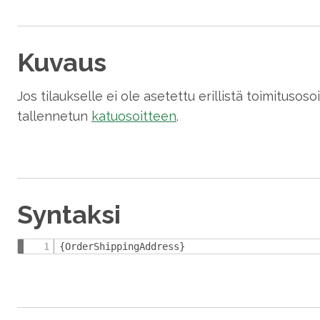
Kuvaus
Jos tilaukselle ei ole asetettu erillistä toimitusoso
tallennetun
katuosoitteen
.
Syntaksi
{OrderShippingAddress}