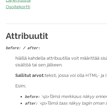
Lähetyslista
Osoitekortti
Attribuutit
before: / after:
Näillä kahdella attribuutilla voit määrittää s
sisältöä tai sen jälkeen.
Sallitut arvot:
teksti, jossa voi olla HTML- ja
Esim.:
'<p>Tämä merkkaus näkyy ennen 
before:
'<p>Tämä taas näkyy tagin oman si
after: