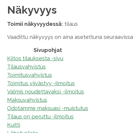
Näkyvyys
Toimii näkyvyydessä:
tilaus
Vaadittu näkyvyys on aina asetettuna seuraavissa 
Sivupohjat
Kiitos tilauksesta -sivu
Tilausvahvistus
Toimitusvahvistus
Toimitus viivästyy -ilmoitus
Valmis noudettavaksi -ilmoitus
Maksuvahvistus
Odotamme maksuasi -muistutus
Tilaus on peruttu -ilmoitus
Kuitti