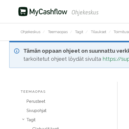
Ohjekeskus
Ohjekeskus
/
Teemaopas
/
Tagit
/
Tilaukset
/
Toimituso
Tämän oppaan ohjeet on suunnattu verkk
tarkoitetut ohjeet löydät sivulta
https://s
TEEMAOPAS
Perusteet
Sivupohjat
Tagit
›
Globaalit tagit