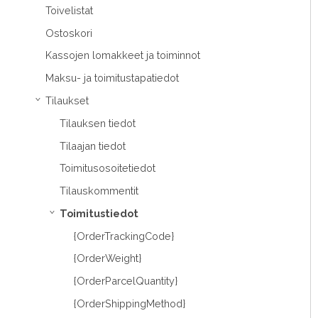
Toivelistat
Ostoskori
Kassojen lomakkeet ja toiminnot
Maksu- ja toimitustapatiedot
Tilaukset
›
Tilauksen tiedot
Tilaajan tiedot
Toimitusosoitetiedot
Tilauskommentit
Toimitustiedot
›
{OrderTrackingCode}
{OrderWeight}
{OrderParcelQuantity}
{OrderShippingMethod}