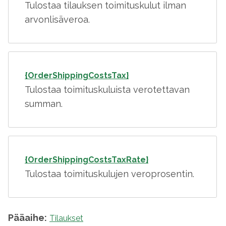
Tulostaa tilauksen toimituskulut ilman
arvonlisäveroa.
{OrderShippingCostsTax}
Tulostaa toimituskuluista verotettavan
summan.
{OrderShippingCostsTaxRate}
Tulostaa toimituskulujen veroprosentin.
Pääaihe:
Tilaukset