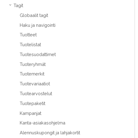
Tagit
›
Globaalit tagit
Haku ja navigointi
Tuotteet
Tuotelistat
Tuotesuodattimet
Tuoteryhmät
Tuotemerkit
Tuotevariaatiot
Tuotearvostelut
Tuotepaketit
Kampanjat
Kanta-asiakasohjelma
Alennuskupongit ja lahjakortit