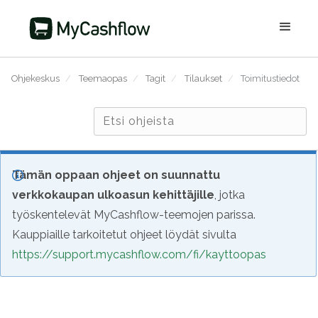
Ohjekeskus
/
Teemaopas
/
Tagit
/
Tilaukset
/
Toimitustiedot
Tämän oppaan ohjeet on suunnattu
verkkokaupan ulkoasun kehittäjille
, jotka
työskentelevät MyCashflow-teemojen parissa.
Kauppiaille tarkoitetut ohjeet löydät sivulta
https://support.mycashflow.com/fi/kayttoopas