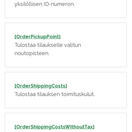
yksilöllisen ID-numeron.
{OrderPickupPoint}
Tulostaa tilaukselle valitun
noutopisteen.
{OrderShippingCosts}
Tulostaa tilauksen toimituskulut.
{OrderShippingCostsWithoutTax}