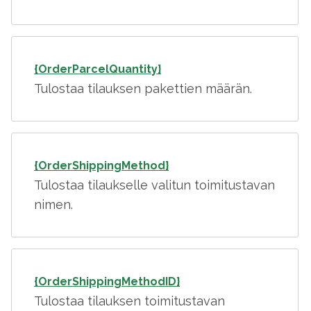
{OrderParcelQuantity}
Tulostaa tilauksen pakettien määrän.
{OrderShippingMethod}
Tulostaa tilaukselle valitun toimitustavan
nimen.
{OrderShippingMethodID}
Tulostaa tilauksen toimitustavan