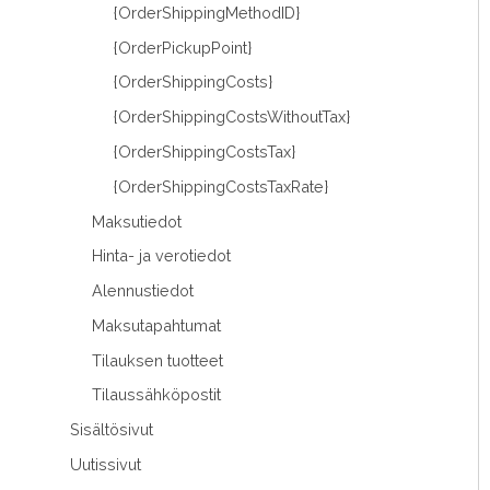
{OrderShippingMethodID}
{OrderPickupPoint}
{OrderShippingCosts}
{OrderShippingCostsWithoutTax}
{OrderShippingCostsTax}
{OrderShippingCostsTaxRate}
Maksutiedot
Hinta- ja verotiedot
Alennustiedot
Maksutapahtumat
Tilauksen tuotteet
Tilaussähköpostit
Sisältösivut
Uutissivut