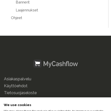
Bannerit
Laajennukset
Ohjeet
Asiakaspalvelu
Käyttöehdot
Tietosuojaseloste
mycashflow.fi
We use cookies