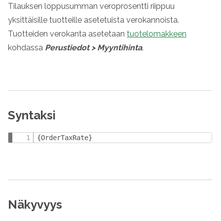
Tilauksen loppusumman veroprosentti riippuu
yksittäisille tuotteille asetetuista verokannoista.
Tuotteiden verokanta asetetaan
tuotelomakkeen
kohdassa
Perustiedot
>
Myyntihinta
.
Syntaksi
{OrderTaxRate}
Näkyvyys