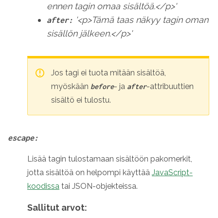
ennen tagin omaa sisältöä.</p>'
'<p>Tämä taas näkyy tagin oman
after:
sisällön jälkeen.</p>'
Jos tagi ei tuota mitään sisältöä,
myöskään
- ja
-attribuuttien
before
after
sisältö ei tulostu.
escape:
Lisää tagin tulostamaan sisältöön pakomerkit,
jotta sisältöä on helpompi käyttää
JavaScript-
koodissa
tai JSON-objekteissa.
Sallitut arvot: