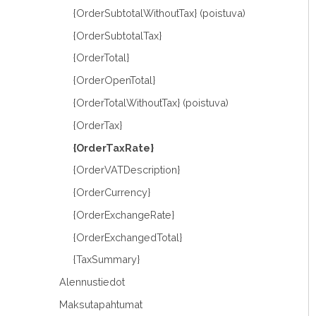
{OrderSubtotalWithoutTax} (poistuva)
{OrderSubtotalTax}
{OrderTotal}
{OrderOpenTotal}
{OrderTotalWithoutTax} (poistuva)
{OrderTax}
{OrderTaxRate}
{OrderVATDescription}
{OrderCurrency}
{OrderExchangeRate}
{OrderExchangedTotal}
{TaxSummary}
Alennustiedot
Maksutapahtumat