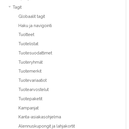
Tagit
›
Globaalit tagit
Haku ja navigointi
Tuotteet
Tuotelistat
Tuotesuodattimet
Tuoteryhmät
Tuotemerkit
Tuotevariaatiot
Tuotearvostelut
Tuotepaketit
Kampanjat
Kanta-asiakasohjelma
Alennuskupongit ja lahjakortit