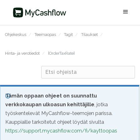
Ohjekeskus
/
Teemaopas
/
Tagit
/
Tilaukset
/
Hinta- ja verotiedot
/
{OrderTaxRate}
Tämän oppaan ohjeet on suunnattu
verkkokaupan ulkoasun kehittäjille
, jotka
työskentelevät MyCashflow-teemojen parissa.
Kauppiaille tarkoitetut ohjeet löydät sivulta
https://support.mycashflow.com/fi/kayttoopas