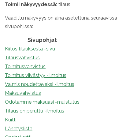
Toimii näkyvyydessä:
tilaus
Vaadittu näkyvyys on aina asetettuna seuraavissa
sivupohjissa:
Sivupohjat
Kiitos tilauksesta -sivu
Tilausvahvistus
Toimitusvahvistus
Toimitus viivästyy -ilmoitus
Valmis noudettavaksi -ilmoitus
Maksuvahvistus
Odotamme maksuasi -muistutus
Tilaus on peruttu -ilmoitus
Kuitti
Lähetyslista