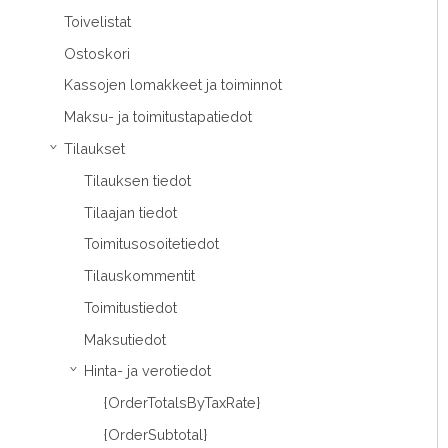
Toivelistat
Ostoskori
Kassojen lomakkeet ja toiminnot
Maksu- ja toimitustapatiedot
Tilaukset
›
Tilauksen tiedot
Tilaajan tiedot
Toimitusosoitetiedot
Tilauskommentit
Toimitustiedot
Maksutiedot
Hinta- ja verotiedot
›
{OrderTotalsByTaxRate}
{OrderSubtotal}