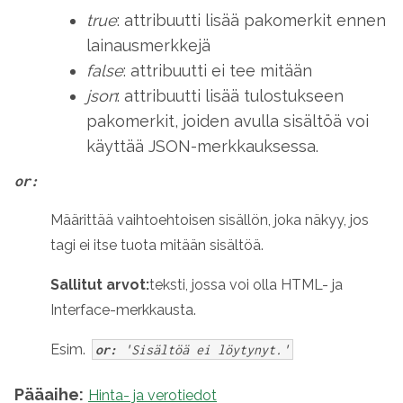
true
: attribuutti lisää pakomerkit ennen
lainausmerkkejä
false
: attribuutti ei tee mitään
json
: attribuutti lisää tulostukseen
pakomerkit, joiden avulla sisältöä voi
käyttää JSON-merkkauksessa.
or:
Määrittää vaihtoehtoisen sisällön, joka näkyy, jos
tagi ei itse tuota mitään sisältöä.
Sallitut arvot:
teksti, jossa voi olla HTML- ja
Interface-merkkausta.
Esim.
or:
'Sisältöä ei löytynyt.'
Pääaihe:
Hinta- ja verotiedot