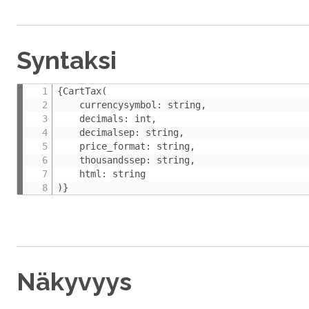
Syntaksi
{CartTax(

    currencysymbol: string,

    decimals: int,

    decimalsep: string,

    price_format: string,

    thousandssep: string,

    html: string

)}
Näkyvyys