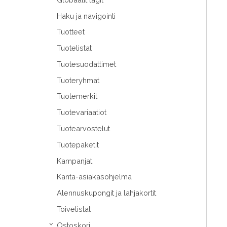
Haku ja navigointi
Tuotteet
Tuotelistat
Tuotesuodattimet
Tuoteryhmät
Tuotemerkit
Tuotevariaatiot
Tuotearvostelut
Tuotepaketit
Kampanjat
Kanta-asiakasohjelma
Alennuskupongit ja lahjakortit
Toivelistat
Ostoskori
›