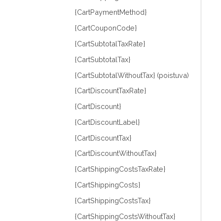
{CartPaymentMethod}
{CartCouponCode}
{CartSubtotalTaxRate}
{CartSubtotalTax}
{CartSubtotalWithoutTax} (poistuva)
{CartDiscountTaxRate}
{CartDiscount}
{CartDiscountLabel}
{CartDiscountTax}
{CartDiscountWithoutTax}
{CartShippingCostsTaxRate}
{CartShippingCosts}
{CartShippingCostsTax}
{CartShippingCostsWithoutTax}