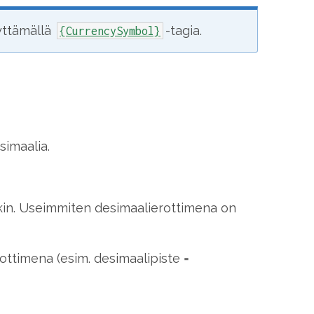
yttämällä
-tagia.
{CurrencySymbol}
simaalia.
kin. Useimmiten desimaalierottimena on
rottimena (esim. desimaalipiste =