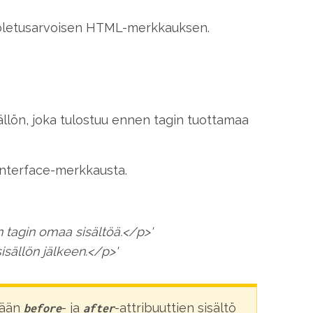
le oletusarvoisen HTML-merkkauksen.
isällön, joka tulostuu ennen tagin tuottamaa
 Interface-merkkausta.
tagin omaa sisältöä.</p>'
sällön jälkeen.</p>'
kään
- ja
-attribuuttien sisältö
before
after