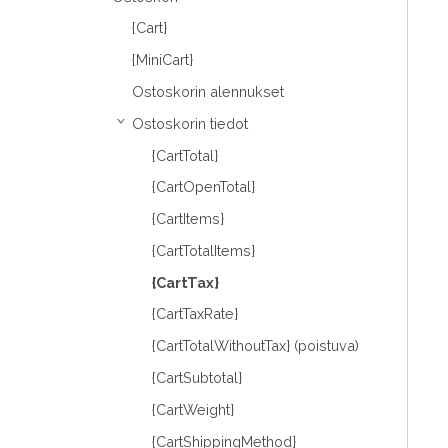
{Cart}
{MiniCart}
Ostoskorin alennukset
Ostoskorin tiedot
›
{CartTotal}
{CartOpenTotal}
{CartItems}
{CartTotalItems}
{CartTax}
{CartTaxRate}
{CartTotalWithoutTax} (poistuva)
{CartSubtotal}
{CartWeight}
{CartShippingMethod}