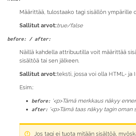
Määrittää, tulostaako tagi sisällön ympäril
Sallitut arvot:
true/false
before: / after:
Näillä kahdella attribuutilla voit määrittää s
sisältöä tai sen jälkeen.
Sallitut arvot:
teksti, jossa voi olla HTML- ja
Esim.:
'<p>Tämä merkkaus näkyy ennen 
before:
'<p>Tämä taas näkyy tagin oman si
after:
Jos tagi ei tuota mitään sisältöä, myös