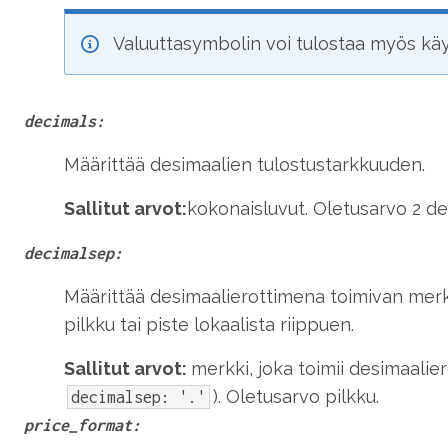
Valuuttasymbolin voi tulostaa myös kä
decimals:
Määrittää desimaalien tulostustarkkuuden.
Sallitut arvot:
kokonaisluvut
.
Oletusarvo 2 de
decimalsep:
Määrittää desimaalierottimena toimivan mer
pilkku tai piste lokaalista riippuen.
Sallitut arvot:
merkki, joka toimii desimaalie
). Oletusarvo pilkku.
decimalsep: '.'
price_format: