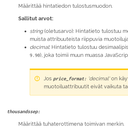
Määrittää hintatiedon tulostusmuodon.
Sallitut arvot:
string
(oletusarvo): Hintatieto tulostuu m
muista attribuuteista riippuvia muotoiluja
decimal
: Hintatieto tulostuu desimaalip
), joka toimii muun muassa JavaScrip
9.90
Jos
'decimal'
on käyt
price_format:
muotoiluattribuutit eivät vaikuta t
thousandssep:
Määrittää tuhaterottimena toimivan merkin.