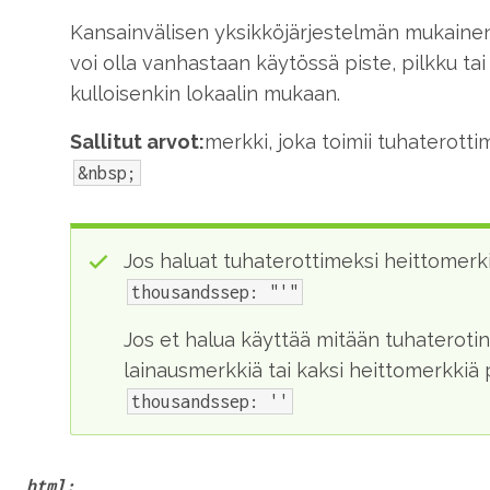
Kansainvälisen yksikköjärjestelmän mukainen 
voi olla vanhastaan käytössä piste, pilkku tai
kulloisenkin lokaalin mukaan.
Sallitut arvot:
merkki, joka toimii tuhaterott
&nbsp;
Jos haluat tuhaterottimeksi heittomerkin
thousandssep: "'"
Jos et halua käyttää mitään tuhaterotinta
lainausmerkkiä tai kaksi heittomerkkiä
thousandssep: ''
html: