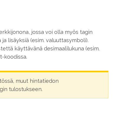
erkkijonona, jossa voi olla myös tagin
 ja lisäyksiä (esim. valuuttasymboli).
istettä käyttävänä desimaalilukuna (esim.
t-koodissa.
össä, muut hintatiedon
agin tulostukseen.