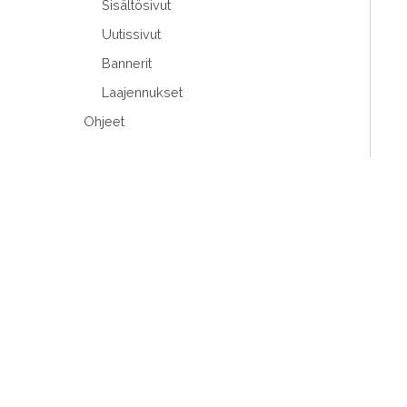
Sisältösivut
Uutissivut
Bannerit
Laajennukset
Ohjeet