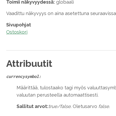
Toimii näkyvyydessä:
globaali
Vaadittu näkyvyys on aina asetettuna seuraavissa 
Sivupohjat
Ostoskori
Attribuutit
currencysymbol:
Määrittää, tulostaako tagi myös valuuttasymb
valuutan perusteella automaattisesti.
Sallitut arvot:
true/false
. Oletusarvo
false
.