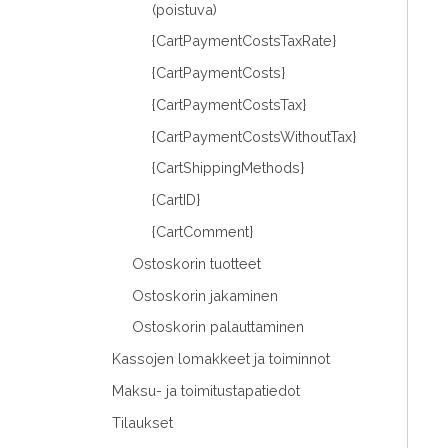
(poistuva)
{CartPaymentCostsTaxRate}
{CartPaymentCosts}
{CartPaymentCostsTax}
{CartPaymentCostsWithoutTax}
{CartShippingMethods}
{CartID}
{CartComment}
Ostoskorin tuotteet
Ostoskorin jakaminen
Ostoskorin palauttaminen
Kassojen lomakkeet ja toiminnot
Maksu- ja toimitustapatiedot
Tilaukset