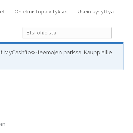
et
Ohjelmistopäivitykset
Usein kysyttyä
ät MyCashflow-teemojen parissa. Kauppiaille
än.