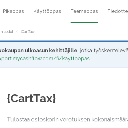
Pikaopas
Käyttöopas
Teemaopas
Tiedotte
n tiedot
/
{CartTax}
okaupan ulkoasun kehittäjille
, jotka työskentelev
upport.mycashflow.com/fi/kayttoopas
{CartTax}
Tulostaa ostoskorin verotuksen kokonaismäär