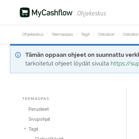
Ohjekeskus
Ohjekeskus
/
Teemaopas
/
Tagit
/
Ostoskori
/
Ostoskori
Tämän oppaan ohjeet on suunnattu verkk
tarkoitetut ohjeet löydät sivulta
https://s
TEEMAOPAS
Perusteet
Sivupohjat
Tagit
›
Globaalit tagit