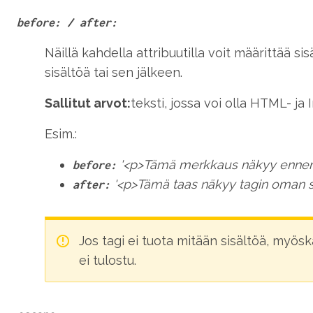
before: / after:
Näillä kahdella attribuutilla voit määrittää s
sisältöä tai sen jälkeen.
Sallitut arvot:
teksti, jossa voi olla HTML- ja
Esim.:
'<p>Tämä merkkaus näkyy ennen 
before:
'<p>Tämä taas näkyy tagin oman si
after:
Jos tagi ei tuota mitään sisältöä, myös
ei tulostu.