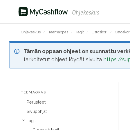
Ohjekeskus
Ohjekeskus
/
Teemaopas
/
Tagit
/
Ostoskori
/
Ostoskori
Tämän oppaan ohjeet on suunnattu verkk
tarkoitetut ohjeet löydät sivulta
https://s
TEEMAOPAS
Perusteet
Sivupohjat
Tagit
›
Globaalit tagit