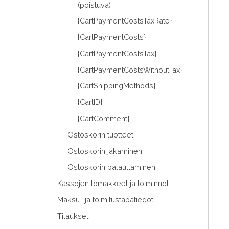
(poistuva)
{CartPaymentCostsTaxRate}
{CartPaymentCosts}
{CartPaymentCostsTax}
{CartPaymentCostsWithoutTax}
{CartShippingMethods}
{CartID}
{CartComment}
Ostoskorin tuotteet
Ostoskorin jakaminen
Ostoskorin palauttaminen
Kassojen lomakkeet ja toiminnot
Maksu- ja toimitustapatiedot
Tilaukset