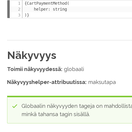
{CartPaymentMethod(

    helper: string

)}
Näkyvyys
Toimii näkyvyydessä:
globaali
Näkyvyys
helper
-attribuutissa:
maksutapa
Globaalin näkyvyyden tageja on mahdollista
minkä tahansa tagin sisällä.