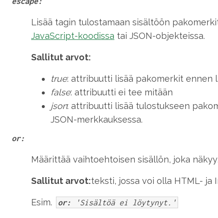
escape:
Lisää tagin tulostamaan sisältöön pakomerkit
JavaScript-koodissa
tai JSON-objekteissa.
Sallitut arvot:
true
: attribuutti lisää pakomerkit ennen
false
: attribuutti ei tee mitään
json
: attribuutti lisää tulostukseen pakom
JSON-merkkauksessa.
or:
Määrittää vaihtoehtoisen sisällön, joka näkyy, 
Sallitut arvot:
teksti, jossa voi olla HTML- ja
Esim.
or:
'Sisältöä ei löytynyt.'