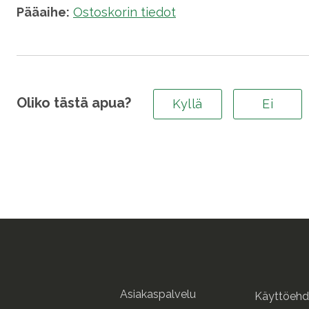
Pääaihe:
Ostoskorin tiedot
Oliko tästä apua?
Kyllä
Ei
Asiakaspalvelu
Käyttöehd