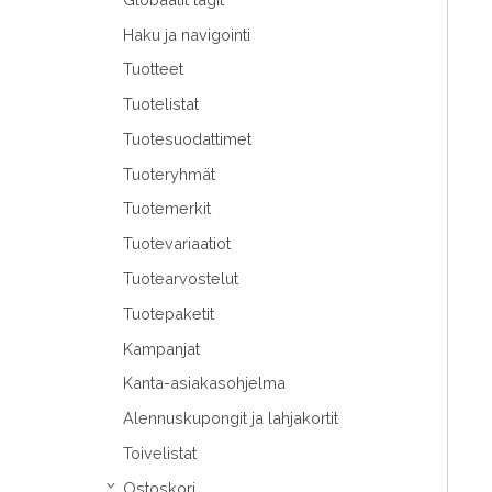
Haku ja navigointi
Tuotteet
Tuotelistat
Tuotesuodattimet
Tuoteryhmät
Tuotemerkit
Tuotevariaatiot
Tuotearvostelut
Tuotepaketit
Kampanjat
Kanta-asiakasohjelma
Alennuskupongit ja lahjakortit
Toivelistat
Ostoskori
›