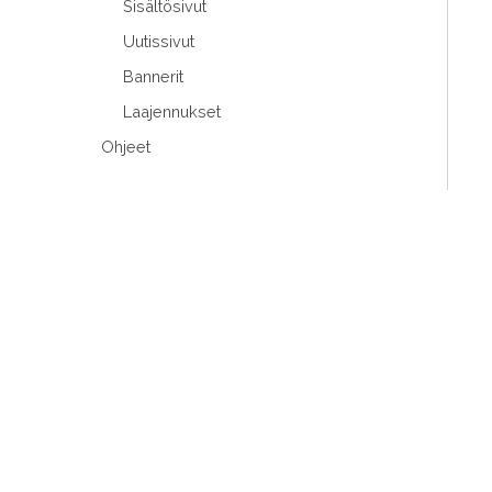
Sisältösivut
Uutissivut
Bannerit
Laajennukset
Ohjeet