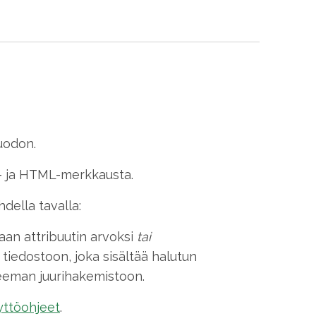
uodon.
ce- ja HTML-merkkausta.
della tavalla:
aan attribuutin arvoksi
tai
n tiedostoon, joka sisältää halutun
eeman juurihakemistoon.
yttöohjeet
.