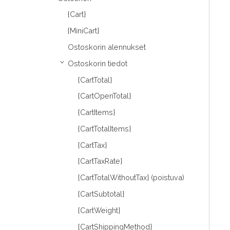
{Cart}
{MiniCart}
Ostoskorin alennukset
Ostoskorin tiedot
›
{CartTotal}
{CartOpenTotal}
{CartItems}
{CartTotalItems}
{CartTax}
{CartTaxRate}
{CartTotalWithoutTax} (poistuva)
{CartSubtotal}
{CartWeight}
{CartShippingMethod}