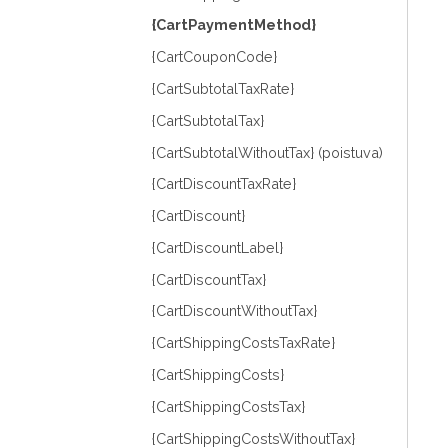
{CartPaymentMethod}
{CartCouponCode}
{CartSubtotalTaxRate}
{CartSubtotalTax}
{CartSubtotalWithoutTax} (poistuva)
{CartDiscountTaxRate}
{CartDiscount}
{CartDiscountLabel}
{CartDiscountTax}
{CartDiscountWithoutTax}
{CartShippingCostsTaxRate}
{CartShippingCosts}
{CartShippingCostsTax}
{CartShippingCostsWithoutTax}