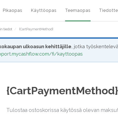
Pikaopas
Käyttöopas
Teemaopas
Tiedotte
n tiedot
/
{CartPaymentMethod}
okaupan ulkoasun kehittäjille
, jotka työskentelev
upport.mycashflow.com/fi/kayttoopas
{CartPaymentMethod
Tulostaa ostoskorissa käytössä olevan maksuta