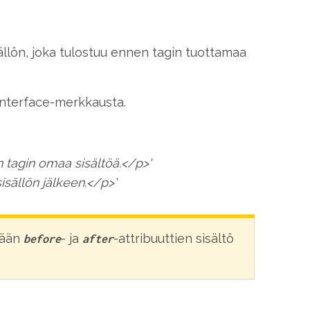
isällön, joka tulostuu ennen tagin tuottamaa
 Interface-merkkausta.
tagin omaa sisältöä.</p>'
sällön jälkeen.</p>'
kään
- ja
-attribuuttien sisältö
before
after