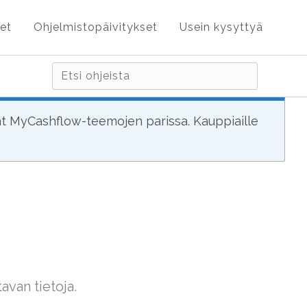
et
Ohjelmistopäivitykset
Usein kysyttyä
ät MyCashflow-teemojen parissa. Kauppiaille
}
van tietoja.