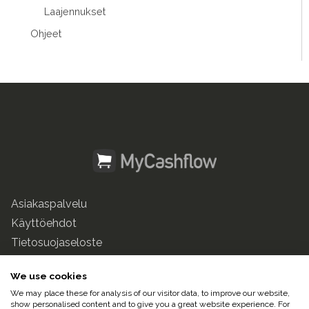
Laajennukset
Ohjeet
Asiakaspalvelu
Käyttöehdot
Tietosuojaseloste
mycashflow.fi
We use cookies
We may place these for analysis of our visitor data, to improve our website,
© 2025 Pulse247 Oy. Kaikki oikeudet pidätetään.
show personalised content and to give you a great website experience. For