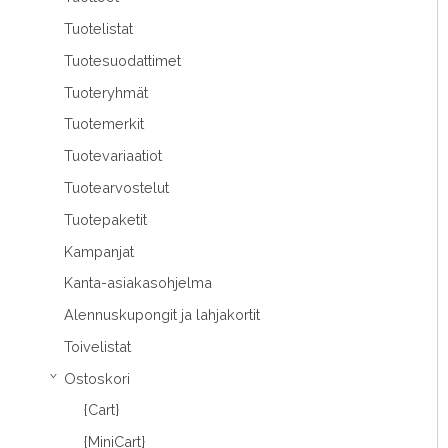
Tuotelistat
Tuotesuodattimet
Tuoteryhmät
Tuotemerkit
Tuotevariaatiot
Tuotearvostelut
Tuotepaketit
Kampanjat
Kanta-asiakasohjelma
Alennuskupongit ja lahjakortit
Toivelistat
Ostoskori
›
{Cart}
{MiniCart}