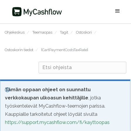
Ohjekeskus
/
Teemaopas
/
Tagit
/
Ostoskori
/
Ostoskorin tiedot
/
{CartPaymentCostsTaxRate}
Tämän oppaan ohjeet on suunnattu
verkkokaupan ulkoasun kehittäjille
, jotka
työskentelevät MyCashflow-teemojen parissa.
Kauppiaille tarkoitetut ohjeet löydät sivulta
https://support.mycashflow.com/fi/kayttoopas