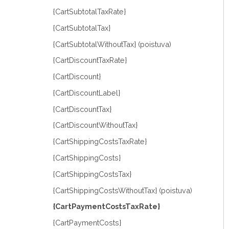
{CartSubtotalTaxRate}
{CartSubtotalTax}
{CartSubtotalWithoutTax} (poistuva)
{CartDiscountTaxRate}
{CartDiscount}
{CartDiscountLabel}
{CartDiscountTax}
{CartDiscountWithoutTax}
{CartShippingCostsTaxRate}
{CartShippingCosts}
{CartShippingCostsTax}
{CartShippingCostsWithoutTax} (poistuva)
{CartPaymentCostsTaxRate}
{CartPaymentCosts}