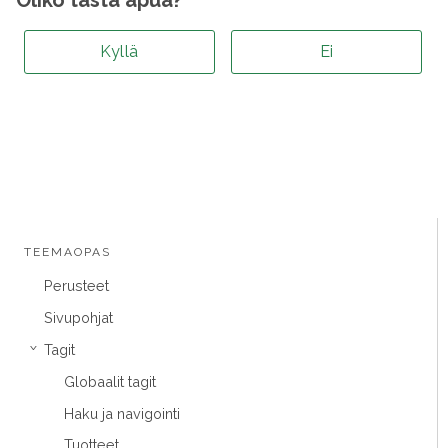
Oliko tästä apua?
Kyllä
Ei
TEEMAOPAS
Perusteet
Sivupohjat
Tagit
›
Globaalit tagit
Haku ja navigointi
Tuotteet