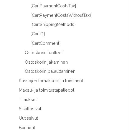
{CartPaymentCostsTax}
{CartPaymentCostsWithoutTax}
{CartShippingMethods}
{CartID}
{CartComment}
Ostoskorin tuotteet
Ostoskorin jakaminen
Ostoskorin palauttaminen
Kassojen lomakkeet ja toiminnot
Maksu- ja toimitustapatiedot
Tilaukset
Sisältösivut
Uutissivut
Bannerit