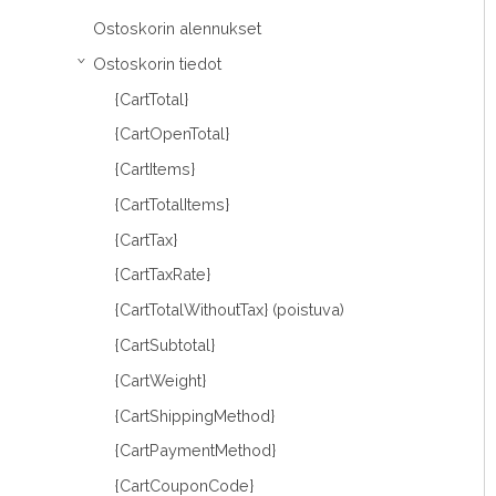
Ostoskorin alennukset
Ostoskorin tiedot
›
{CartTotal}
{CartOpenTotal}
{CartItems}
{CartTotalItems}
{CartTax}
{CartTaxRate}
{CartTotalWithoutTax} (poistuva)
{CartSubtotal}
{CartWeight}
{CartShippingMethod}
{CartPaymentMethod}
{CartCouponCode}