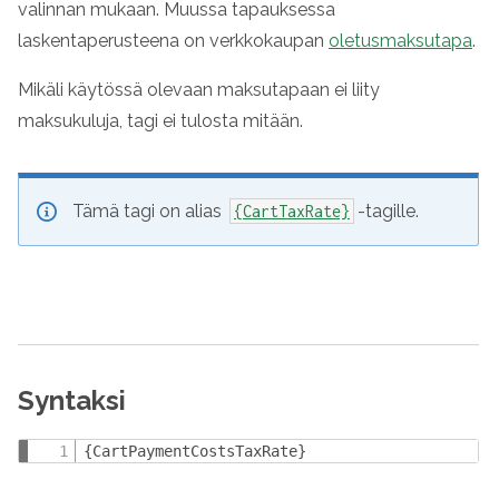
valinnan mukaan. Muussa tapauksessa
laskentaperusteena on verkkokaupan
oletusmaksutapa
.
Mikäli käytössä olevaan maksutapaan ei liity
maksukuluja, tagi ei tulosta mitään.
Tämä tagi on alias
-tagille.
{CartTaxRate}
Syntaksi
{CartPaymentCostsTaxRate}