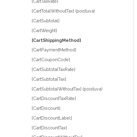
{CartTaxRate}
{CartTotalWithoutTax} (poistuva)
{CartSubtotal}
{CartWeight}
{CartShippingMethod}
{CartPaymentMethod}
{CartCouponCode}
{CartSubtotalTaxRate}
{CartSubtotalTax}
{CartSubtotalWithoutTax} (poistuva)
{CartDiscountTaxRate}
{CartDiscount}
{CartDiscountLabel}
{CartDiscountTax}