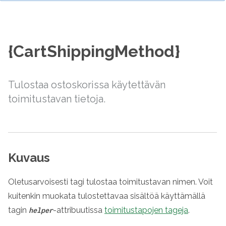
{CartShippingMethod}
Tulostaa ostoskorissa käytettävän
toimitustavan tietoja.
Kuvaus
Oletusarvoisesti tagi tulostaa toimitustavan nimen. Voit
kuitenkin muokata tulostettavaa sisältöä käyttämällä
tagin
-attribuutissa
toimitustapojen tageja
.
helper