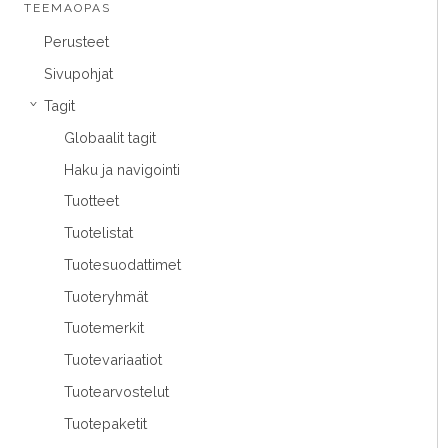
TEEMAOPAS
Perusteet
Sivupohjat
Tagit
›
Globaalit tagit
Haku ja navigointi
Tuotteet
Tuotelistat
Tuotesuodattimet
Tuoteryhmät
Tuotemerkit
Tuotevariaatiot
Tuotearvostelut
Tuotepaketit