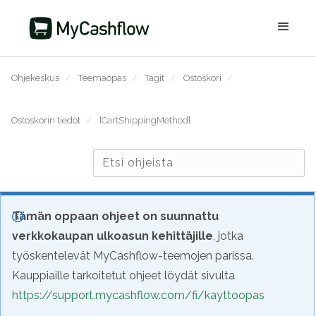
Ohjekeskus
/
Teemaopas
/
Tagit
/
Ostoskori
/
Ostoskorin tiedot
/
{CartShippingMethod}
Tämän oppaan ohjeet on suunnattu
verkkokaupan ulkoasun kehittäjille
, jotka
työskentelevät MyCashflow-teemojen parissa.
Kauppiaille tarkoitetut ohjeet löydät sivulta
https://support.mycashflow.com/fi/kayttoopas