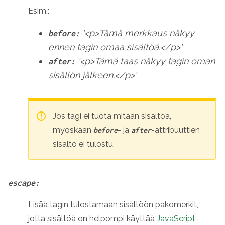
Esim.:
'<p>Tämä merkkaus näkyy
before:
ennen tagin omaa sisältöä.</p>'
'<p>Tämä taas näkyy tagin oman
after:
sisällön jälkeen.</p>'
Jos tagi ei tuota mitään sisältöä,
myöskään
- ja
-attribuuttien
before
after
sisältö ei tulostu.
escape:
Lisää tagin tulostamaan sisältöön pakomerkit,
jotta sisältöä on helpompi käyttää
JavaScript-