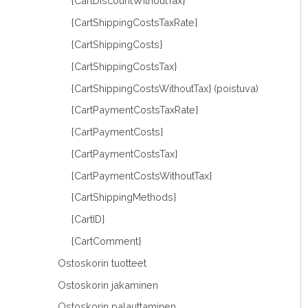
{CartDiscountWithoutTax}
{CartShippingCostsTaxRate}
{CartShippingCosts}
{CartShippingCostsTax}
{CartShippingCostsWithoutTax} (poistuva)
{CartPaymentCostsTaxRate}
{CartPaymentCosts}
{CartPaymentCostsTax}
{CartPaymentCostsWithoutTax}
{CartShippingMethods}
{CartID}
{CartComment}
Ostoskorin tuotteet
Ostoskorin jakaminen
Ostoskorin palauttaminen