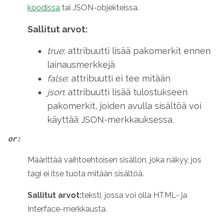
koodissa
tai JSON-objekteissa.
Sallitut arvot:
true
: attribuutti lisää pakomerkit ennen
lainausmerkkejä
false
: attribuutti ei tee mitään
json
: attribuutti lisää tulostukseen
pakomerkit, joiden avulla sisältöä voi
käyttää JSON-merkkauksessa.
or:
Määrittää vaihtoehtoisen sisällön, joka näkyy, jos
tagi ei itse tuota mitään sisältöä.
Sallitut arvot:
teksti, jossa voi olla HTML- ja
Interface-merkkausta.