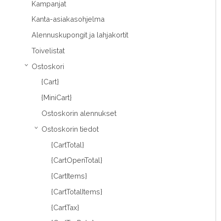
Kampanjat
Kanta-asiakasohjelma
Alennuskupongit ja lahjakortit
Toivelistat
Ostoskori
›
{Cart}
{MiniCart}
Ostoskorin alennukset
Ostoskorin tiedot
›
{CartTotal}
{CartOpenTotal}
{CartItems}
{CartTotalItems}
{CartTax}