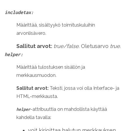
includetax:
Määrittää, sisältyykö toimituskuluihin
arvonlisävero.
Sallitut arvot:
true/false
. Oletusarvo
true
.
helper:
Määrittää tulostuksen sisällön ja
merkkausmuodon.
Sallitut arvot:
Teksti, jossa voi olla Interface- ja
HTML-merkkausta.
-attribuuttia on mahdollista käyttää
helper
kahdella tavalla:
voit kirjoittaa halutun merkkauksen