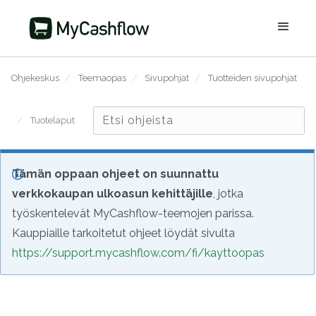
Ohjekeskus
/
Teemaopas
/
Sivupohjat
/
Tuotteiden sivupohjat
/
Tuotelaput
Tämän oppaan ohjeet on suunnattu
verkkokaupan ulkoasun kehittäjille
, jotka
työskentelevät MyCashflow-teemojen parissa.
Kauppiaille tarkoitetut ohjeet löydät sivulta
https://support.mycashflow.com/fi/kayttoopas