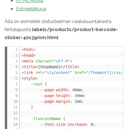
HTML-koodi
Esimerkkikuva
Alla on esimerkki oletusteeman vaakasuuntaisesta
hintalapusta
labels/products/product-barcode-
sticker-40x39mm.html
:
<
html
>
<
head
>
<
meta
charset
=
"
utf-8
"
>
<
title
>
{ShopName}
</
title
>
<
link
rel
=
"
stylesheet
"
href
=
"
{ThemeUrl}/css/la
<
style
>
:root
{
--page-width
:
 40mm
;
--page-height
:
 39mm
;
--page-margin
:
 2mm
;
}
.TruncateName
{
--font-size-increase
:
 0
;