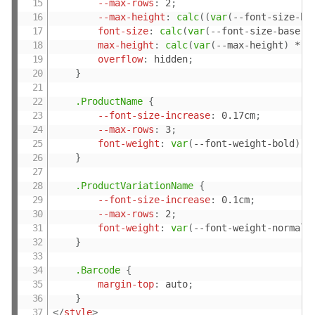
--max-rows
:
 2
;
--max-height
:
calc
(
(
var
(
--font-size-ba
font-size
:
calc
(
var
(
--font-size-base
)
 
max-height
:
calc
(
var
(
--max-height
)
 * 
v
overflow
:
 hidden
;
}
.ProductName
{
--font-size-increase
:
 0.17cm
;
--max-rows
:
 3
;
font-weight
:
var
(
--font-weight-bold
)
;
}
.ProductVariationName
{
--font-size-increase
:
 0.1cm
;
--max-rows
:
 2
;
font-weight
:
var
(
--font-weight-normal
)
}
.Barcode
{
margin-top
:
 auto
;
}
</
style
>