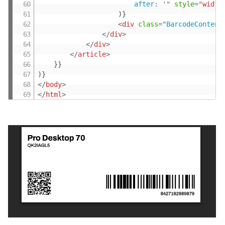
						after: 
'
"
style
="
width
					)}

<
div
class
=
"
BarcodeContent
</
div
>
</
div
>
</
article
>
	}}

</
body
>
</
html
>