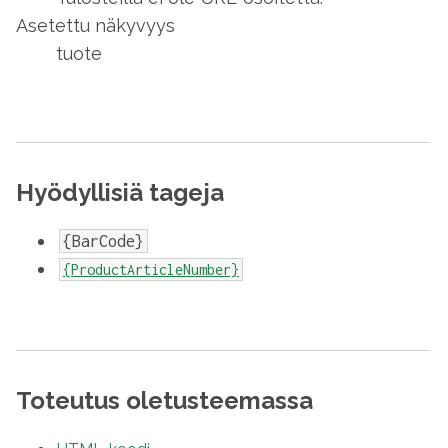
Asetettu näkyvyys
tuote
Hyödyllisiä tageja
{BarCode}
{ProductArticleNumber}
Toteutus oletusteemassa