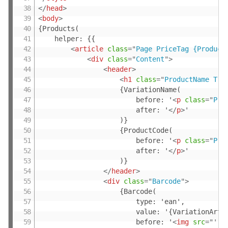
</
head
>
<
body
>
{Products(

	helper: {{

<
article
class
=
"
Page PriceTag {Product
<
div
class
=
"
Content
"
>
<
header
>
<
h1
class
=
"
ProductName Tru
					{VariationName(

						before: '
<
p
class
=
"
Pro
						after: '
</
p
>
'

					)}

					{ProductCode(

						before: '
<
p
class
=
"
Pro
						after: '
</
p
>
'

					)}

</
header
>
<
div
class
=
"
Barcode
"
>
					{Barcode(

						type: 'ean',

						value: '{VariationArticleNumber(or: '{ProductArticleNumber}')}',

						before: '
<
img
src
=
"
'
,
