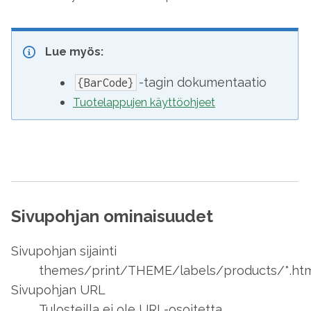
Lue myös:
-tagin dokumentaatio
{BarCode}
Tuotelappujen käyttöohjeet
Sivupohjan ominaisuudet
Sivupohjan sijainti
themes/print/THEME/labels/products/*.ht
Sivupohjan URL
Tulosteilla ei ole URL-osoitetta.