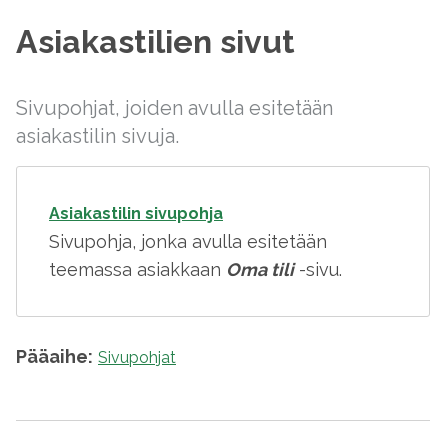
Asiakastilien sivut
Sivupohjat, joiden avulla esitetään
asiakastilin sivuja.
Asiakastilin sivupohja
Sivupohja, jonka avulla esitetään
teemassa asiakkaan
Oma tili
-sivu.
Pääaihe:
Sivupohjat