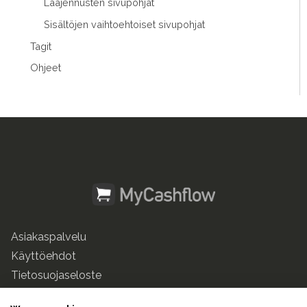
Laajennusten sivupohjat
Sisältöjen vaihtoehtoiset sivupohjat
Tagit
Ohjeet
Asiakaspalvelu
Käyttöehdot
Tietosuojaseloste
mycashflow.fi