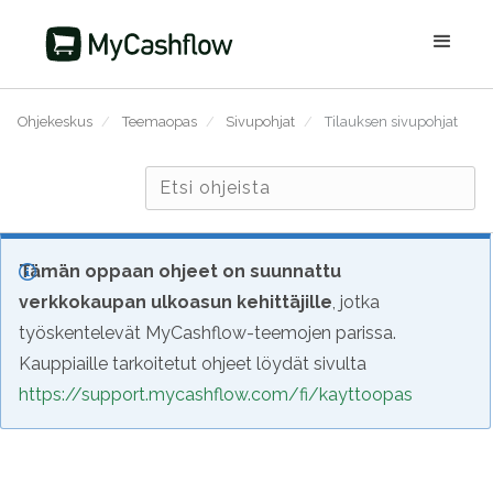
Ohjekeskus
/
Teemaopas
/
Sivupohjat
/
Tilauksen sivupohjat
Tämän oppaan ohjeet on suunnattu
verkkokaupan ulkoasun kehittäjille
, jotka
työskentelevät MyCashflow-teemojen parissa.
Kauppiaille tarkoitetut ohjeet löydät sivulta
https://support.mycashflow.com/fi/kayttoopas