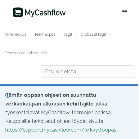
Ohjekeskus
/
Teemaopas
/
Tagit
/
Globaalit tagit
/
Teeman pakolliset tagit
Tämän oppaan ohjeet on suunnattu
verkkokaupan ulkoasun kehittäjille
, jotka
työskentelevät MyCashflow-teemojen parissa.
Kauppiaille tarkoitetut ohjeet löydät sivulta
https://support.mycashflow.com/fi/kayttoopas