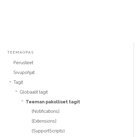
TEEMAOPAS
Perusteet
Sivupohjat
Tagit
›
Globaalit tagit
›
Teeman pakolliset tagit
›
{Notifications}
{Extensions}
{SupportScripts}