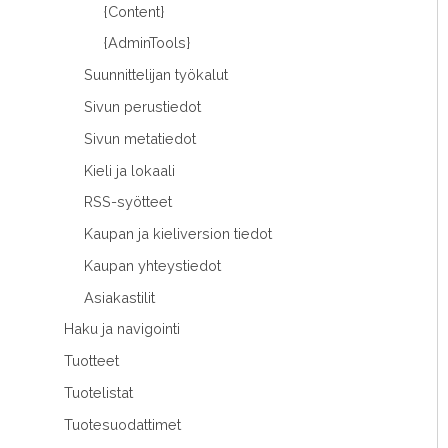
{Content}
{AdminTools}
Suunnittelijan työkalut
Sivun perustiedot
Sivun metatiedot
Kieli ja lokaali
RSS-syötteet
Kaupan ja kieliversion tiedot
Kaupan yhteystiedot
Asiakastilit
Haku ja navigointi
Tuotteet
Tuotelistat
Tuotesuodattimet