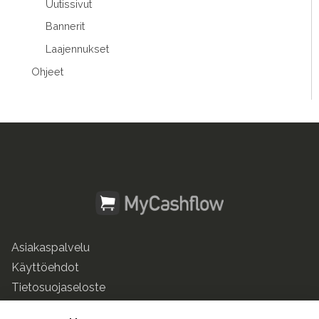
Uutissivut
Bannerit
Laajennukset
Ohjeet
Asiakaspalvelu
Käyttöehdot
Tietosuojaseloste
mycashflow.fi