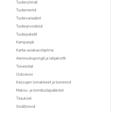
Tuoteryhmät
Tuotemerkit
Tuotevariaatiot
Tuotearvostelut
Tuotepaketit
Kampanjat
Kanta-asiakasohjelma
Alennuskupongit ja lahjakortit
Toivelistat
Ostoskori
Kassojen lomakkeet ja toiminnot
Maksu- ja toimitustapatiedot
Tilaukset
Sisältösivut