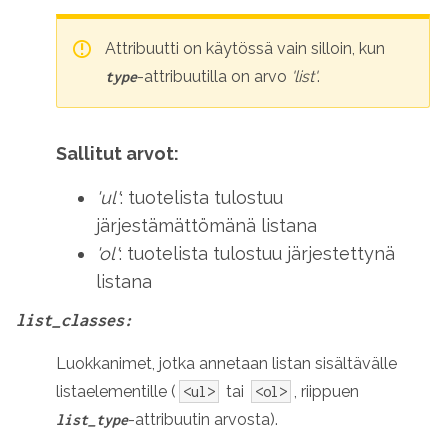
Attribuutti on käytössä vain silloin, kun
-attribuutilla on arvo
'list'
.
type
Sallitut arvot:
'ul'
: tuotelista tulostuu
järjestämättömänä listana
'ol'
: tuotelista tulostuu järjestettynä
listana
list_classes:
Luokkanimet, jotka annetaan listan sisältävälle
listaelementille (
tai
, riippuen
<ul>
<ol>
-attribuutin arvosta).
list_type