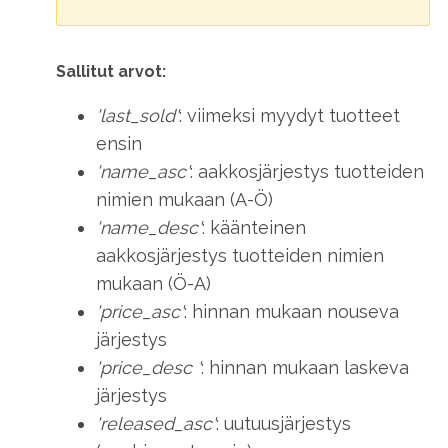
Sallitut arvot:
'last_sold'
: viimeksi myydyt tuotteet
ensin
'name_asc'
: aakkosjärjestys tuotteiden
nimien mukaan (A-Ö)
'name_desc'
: käänteinen
aakkosjärjestys tuotteiden nimien
mukaan (Ö-A)
'price_asc'
:
hinnan mukaan nouseva
järjestys
'price_desc '
: hinnan mukaan laskeva
järjestys
'released_asc'
: uutuusjärjestys