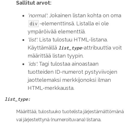
Sallitut arvot:
'normal'
: Jokainen listan kohta on oma
-elementtinsä. Listalla ei ole
div
ympäröivää elementtiä.
'list'
: Lista tulostuu HTML-listana.
Käyttämällä
-attribuuttia voit
list_type
määrittää listan tyypin.
'ids'
: Tagi tulostaa ainoastaan
tuotteiden ID-numerot pystyviivojen
jaottelemaksi merkkijonoksi ilman
HTML-merkkausta.
list_type:
Määrittää, tulostuuko tuotelista järjestämättömänä
vai järjestettynä (numeroituvana) listana.