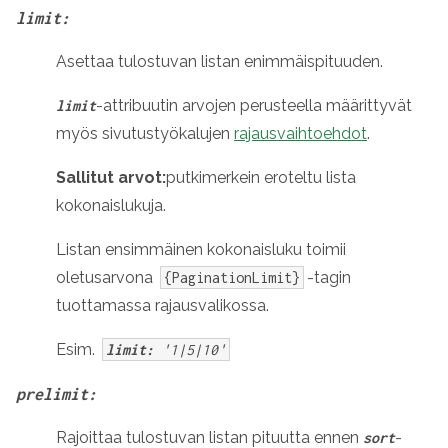
limit:
Asettaa tulostuvan listan enimmäispituuden.
-attribuutin arvojen perusteella määrittyvät
limit
myös sivutustyökalujen
rajausvaihtoehdot
.
Sallitut arvot:
putkimerkein eroteltu lista
kokonaislukuja.
Listan ensimmäinen kokonaisluku toimii
oletusarvona
-tagin
{PaginationLimit}
tuottamassa rajausvalikossa.
Esim.
limit:
'1|5|10'
prelimit:
Rajoittaa tulostuvan listan pituutta ennen
-
sort