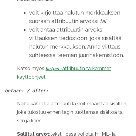
voit kirjoittaa halutun merkkauksen
suoraan attribuutin arvoksi
tai
voit antaa attribuutin arvoksi
viittauksen tiedostoon, joka sisältää
halutun merkkauksen. Anna viittaus
suhteessa teeman juurihakemistoon.
Katso myös
-attribuutin tarkemmat
helper
käyttöohjeet
.
before: / after:
Näillä kahdella attribuutilla voit määrittää sisällön,
joka tulostuu ennen tagin tuottamaa sisältöä tai
sen jälkeen.
Sallitut arvot:
teksti, jossa voi olla HTML- ja