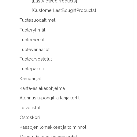
{LastViewedProducts}
{CustomerLastBoughtProducts}
Tuotesuodattimet
Tuoteryhmät
Tuotemerkit
Tuotevariaatiot
Tuotearvostelut
Tuotepaketit
Kampanjat
Kanta-asiakasohjelma
Alennuskupongit ja lahjakortit
Toivelistat
Ostoskori
Kassojen lomakkeet ja toiminnot
Maksu- ja toimitustapatiedot