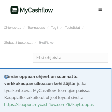
Ohjekeskus
/
Teemaopas
/
Tagit
/
Tuotelistat
/
Globaalit tuotelistat
/
{HotPicks}
Tämän oppaan ohjeet on suunnattu
verkkokaupan ulkoasun kehittäjille
, jotka
työskentelevät MyCashflow-teemojen parissa.
Kauppiaille tarkoitetut ohjeet löydät sivulta
https://support.mycashflow.com/fi/kayttoopas