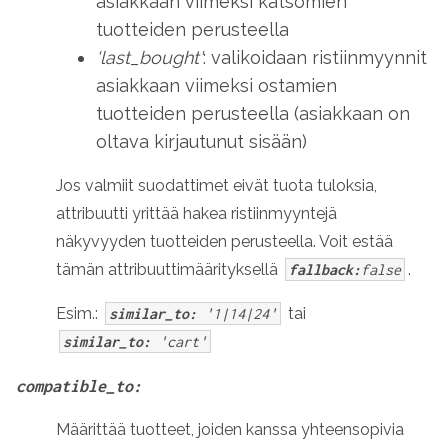
asiakkaan viimeksi katsomien
tuotteiden perusteella
'last_bought'
: valikoidaan ristiinmyynnit
asiakkaan viimeksi ostamien
tuotteiden perusteella (asiakkaan on
oltava kirjautunut sisään)
Jos valmiit suodattimet eivät tuota tuloksia,
attribuutti yrittää hakea ristiinmyyntejä
näkyvyyden tuotteiden perusteella. Voit estää
tämän attribuuttimäärityksellä
.
fallback:
false
Esim.:
tai
similar_to:
'1|14|24'
similar_to:
'cart'
compatible_to:
Määrittää tuotteet, joiden kanssa yhteensopivia