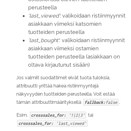
perusteella
'last_viewed'
: valikoidaan ristiinmyynnit
asiakkaan viimeksi katsomien
tuotteiden perusteella
'last_bought'
: valikoidaan ristiinmyynnit
asiakkaan viimeksi ostamien
tuotteiden perusteella (asiakkaan on
oltava kirjautunut sisään)
Jos valmiit suodattimet eivät tuota tuloksia,
attribuutti yrittää hakea ristiinmyyntejä
näkyvyyden tuotteiden perusteella. Voit estää
tämän attribuuttimäärityksellä
.
fallback:
false
Esim.
tai
crosssales_for:
'1|2|3'
crosssales_for:
'last_viewed'