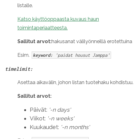
listalle.
Katso käyttöoppaasta kuvaus haun
toimintaperiaatteesta.
Sallitut arvot:
hakusanat välilyönneillä erotettuina
Esim.
keyword:
'paidat housut Jamppa'
timelimit:
Asettaa aikavälin, johon listan tuotehaku kohdistuu.
Sallitut arvot:
Päivät:
'-n days'
Viikot:
'-n weeks'
Kuukaudet:
'-n months'