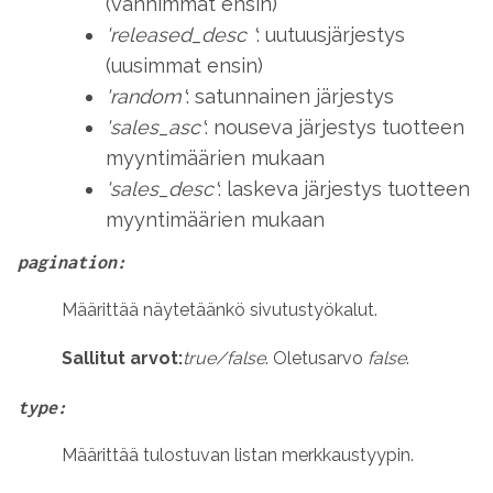
(vanhimmat ensin)
'released_desc '
: uutuusjärjestys
(uusimmat ensin)
'random'
: satunnainen järjestys
'sales_asc'
: nouseva järjestys tuotteen
myyntimäärien mukaan
'sales_desc'
: laskeva järjestys tuotteen
myyntimäärien mukaan
pagination:
Määrittää näytetäänkö sivutustyökalut.
Sallitut arvot:
true/false
. Oletusarvo
false
.
type:
Määrittää tulostuvan listan merkkaustyypin.