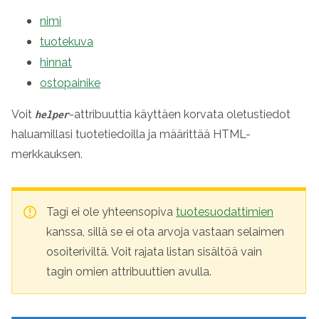
nimi
tuotekuva
hinnat
ostopainike
Voit
-attribuuttia käyttäen korvata oletustiedot
helper
haluamillasi tuotetiedoilla ja määrittää HTML-
merkkauksen.
Tagi ei ole yhteensopiva
tuotesuodattimien
kanssa, sillä se ei ota arvoja vastaan selaimen
osoiteriviltä.
Voit rajata listan sisältöä vain
tagin omien attribuuttien avulla.