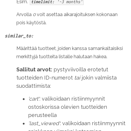
Esim.
timelimit:
'-3 months'
Arvolla
0
voit asettaa aikarajoituksen kokonaan
pois käytöstä.
similar_to:
Määrittää tuotteet, joiden kanssa samankaltaisiksi
merkittyjä tuotteita listalle halutaan hakea.
Sallitut arvot:
pystyviivoilla erotetut
tuotteiden ID-numerot
tai
jokin valmiista
suodattimista:
'cart'
: valikoidaan ristiinmyynnit
ostoskorissa olevien tuotteiden
perusteella
'last_viewed'
: valikoidaan ristiinmyynnit