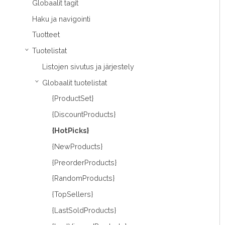
Globaalit tagit
Haku ja navigointi
Tuotteet
Tuotelistat
›
Listojen sivutus ja järjestely
Globaalit tuotelistat
›
{ProductSet}
{DiscountProducts}
{HotPicks}
{NewProducts}
{PreorderProducts}
{RandomProducts}
{TopSellers}
{LastSoldProducts}