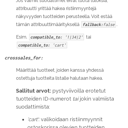
Jos valmiit suodattimet eivät tuota tuloksia,
attribuutti yrittää hakea ristiinmyyntejä
näkyvyyden tuotteiden perusteella. Voit estää
tämän attribuuttimäärityksellä
.
fallback:
false
Esim.
tai
compatible_to:
'1|34|2'
compatible_to:
'cart'
crosssales_for:
Määrittää tuotteet, joiden kanssa yhdessä
ostettuja tuotteita listalle halutaan hakea.
Sallitut arvot:
pystyviivoilla erotetut
tuotteiden ID-numerot
tai
jokin valmiista
suodattimista:
'cart'
: valikoidaan ristiinmyynnit
ostoskorissa olevien tuotteiden