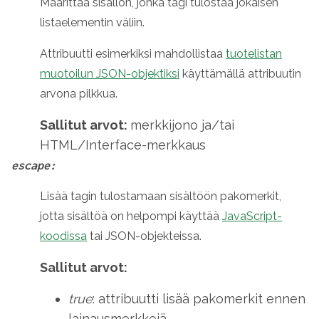
Määrittää sisällön, jonka tagi tulostaa jokaisen
listaelementin väliin.
Attribuutti esimerkiksi mahdollistaa
tuotelistan
muotoilun JSON-objektiksi
käyttämällä attribuutin
arvona pilkkua.
Sallitut arvot:
merkkijono ja/tai
HTML/Interface-merkkaus
escape:
Lisää tagin tulostamaan sisältöön pakomerkit,
jotta sisältöä on helpompi käyttää
JavaScript-
koodissa
tai JSON-objekteissa.
Sallitut arvot:
true
: attribuutti lisää pakomerkit ennen
lainausmerkkejä