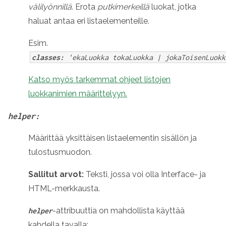
välilyönnillä
. Erota
putkimerkeillä
luokat, jotka
haluat antaa eri listaelementeille.
Esim.
classes:
'ekaLuokka tokaLuokka | jokaToisenLuokk
Katso myös tarkemmat ohjeet listojen
luokkanimien määrittelyyn.
helper:
Määrittää yksittäisen listaelementin sisällön ja
tulostusmuodon.
Sallitut arvot:
Teksti, jossa voi olla Interface- ja
HTML-merkkausta.
-attribuuttia on mahdollista käyttää
helper
kahdella tavalla: