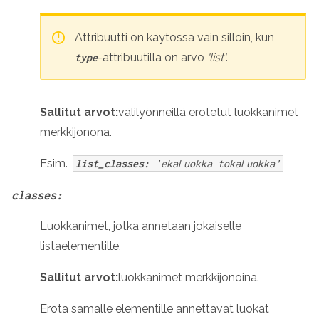
Attribuutti on käytössä vain silloin, kun
-attribuutilla on arvo
'list'
.
type
Sallitut arvot:
välilyönneillä erotetut luokkanimet
merkkijonona.
Esim.
list_classes:
'ekaLuokka tokaLuokka'
classes:
Luokkanimet, jotka annetaan jokaiselle
listaelementille.
Sallitut arvot:
luokkanimet merkkijonoina.
Erota samalle elementille annettavat luokat