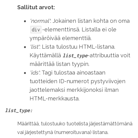
Sallitut arvot:
'normal'
: Jokainen listan kohta on oma
-elementtinsä. Listalla ei ole
div
ympäröivää elementtiä.
'list'
: Lista tulostuu HTML-listana.
Käyttämällä
-attribuuttia voit
list_type
määrittää listan tyypin.
'ids'
: Tagi tulostaa ainoastaan
tuotteiden ID-numerot pystyviivojen
jaottelemaksi merkkijonoksi ilman
HTML-merkkausta.
list_type:
Määrittää, tulostuuko tuotelista järjestämättömänä
vai järjestettynä (numeroituvana) listana.