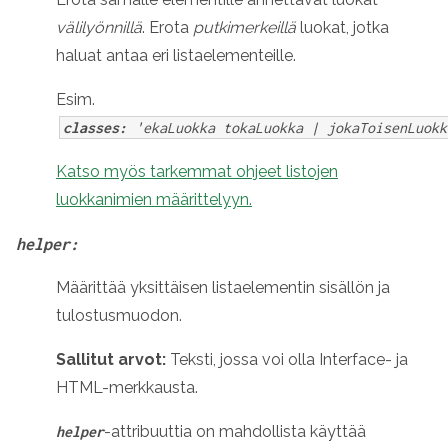
välilyönnillä
. Erota
putkimerkeillä
luokat, jotka
haluat antaa eri listaelementeille.
Esim.
classes:
'ekaLuokka tokaLuokka | jokaToisenLuokk
Katso myös tarkemmat ohjeet listojen
luokkanimien määrittelyyn.
helper:
Määrittää yksittäisen listaelementin sisällön ja
tulostusmuodon.
Sallitut arvot:
Teksti, jossa voi olla Interface- ja
HTML-merkkausta.
-attribuuttia on mahdollista käyttää
helper