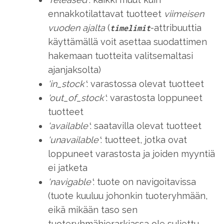
ennakkotilattavat tuotteet
viimeisen
vuoden ajalta
(
-attribuuttia
timelimit
käyttämällä voit asettaa suodattimen
hakemaan tuotteita valitsemaltasi
ajanjaksolta)
'in_stock'
: varastossa olevat tuotteet
'out_of_stock'
: varastosta loppuneet
tuotteet
'available'
: saatavilla olevat tuotteet
'unavailable'
: tuotteet, jotka ovat
loppuneet varastosta ja joiden myyntiä
ei jatketa
'navigable'
: tuote on navigoitavissa
(tuote kuuluu johonkin tuoteryhmään,
eikä mikään taso sen
tuoteryhmähierarkiassa ole suljettu