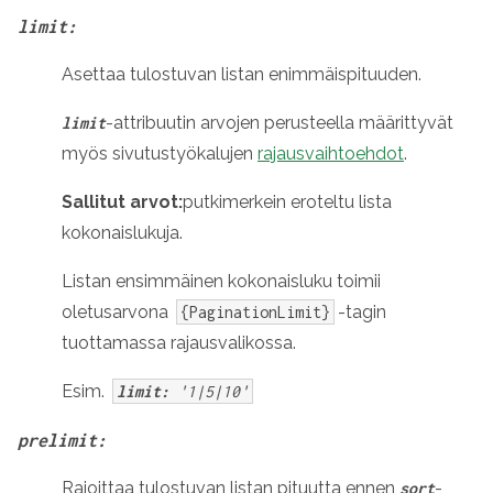
limit:
Asettaa tulostuvan listan enimmäispituuden.
-attribuutin arvojen perusteella määrittyvät
limit
myös sivutustyökalujen
rajausvaihtoehdot
.
Sallitut arvot:
putkimerkein eroteltu lista
kokonaislukuja.
Listan ensimmäinen kokonaisluku toimii
oletusarvona
-tagin
{PaginationLimit}
tuottamassa rajausvalikossa.
Esim.
limit:
'1|5|10'
prelimit:
Rajoittaa tulostuvan listan pituutta ennen
-
sort