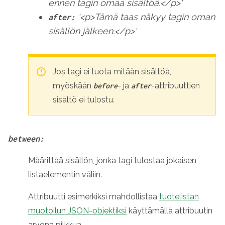
ennen tagin omaa sisältöä.</p>'
'<p>Tämä taas näkyy tagin oman
after:
sisällön jälkeen.</p>'
Jos tagi ei tuota mitään sisältöä,
myöskään
- ja
-attribuuttien
before
after
sisältö ei tulostu.
between:
Määrittää sisällön, jonka tagi tulostaa jokaisen
listaelementin väliin.
Attribuutti esimerkiksi mahdollistaa
tuotelistan
muotoilun JSON-objektiksi
käyttämällä attribuutin
arvona pilkkua.