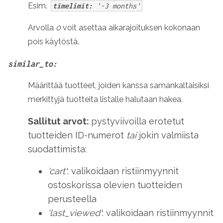
Esim.
timelimit:
'-3 months'
Arvolla
0
voit asettaa aikarajoituksen kokonaan
pois käytöstä.
similar_to:
Määrittää tuotteet, joiden kanssa samankaltaisiksi
merkittyjä tuotteita listalle halutaan hakea.
Sallitut arvot:
pystyviivoilla erotetut
tuotteiden ID-numerot
tai
jokin valmiista
suodattimista:
'cart'
: valikoidaan ristiinmyynnit
ostoskorissa olevien tuotteiden
perusteella
'last_viewed'
: valikoidaan ristiinmyynnit