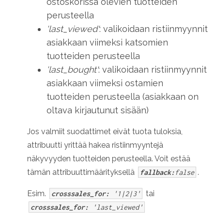
ostoskorissa olevien tuotteiden
perusteella
'last_viewed'
: valikoidaan ristiinmyynnit
asiakkaan viimeksi katsomien
tuotteiden perusteella
'last_bought'
: valikoidaan ristiinmyynnit
asiakkaan viimeksi ostamien
tuotteiden perusteella (asiakkaan on
oltava kirjautunut sisään)
Jos valmiit suodattimet eivät tuota tuloksia,
attribuutti yrittää hakea ristiinmyyntejä
näkyvyyden tuotteiden perusteella. Voit estää
tämän attribuuttimäärityksellä
.
fallback:
false
Esim.
tai
crosssales_for:
'1|2|3'
crosssales_for:
'last_viewed'