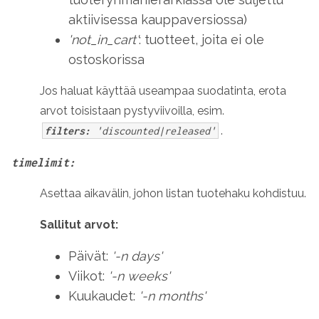
aktiivisessa kauppaversiossa)
'not_in_cart'
: tuotteet, joita ei ole
ostoskorissa
Jos haluat käyttää useampaa suodatinta, erota
arvot toisistaan pystyviivoilla, esim.
.
filters:
'discounted|released'
timelimit:
Asettaa aikavälin, johon listan tuotehaku kohdistuu.
Sallitut arvot:
Päivät:
'-n days'
Viikot:
'-n weeks'
Kuukaudet:
'-n months'