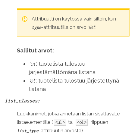
Attribuutti on käytössä vain silloin, kun
-attribuutilla on arvo
'list'
.
type
Sallitut arvot:
'ul'
: tuotelista tulostuu
järjestämättömänä listana
'ol'
: tuotelista tulostuu järjestettynä
listana
list_classes:
Luokkanimet, jotka annetaan listan sisältävälle
listaelementille (
tai
, riippuen
<ul>
<ol>
-attribuutin arvosta).
list_type