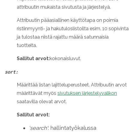
attribuutin mukaista sivutusta ja järjestelyä.
Attribuutin pääasiallinen käyttötapa on poimia
ristiinmyynti- ja hakutuloslistoilta esim. 10 sopivinta
ja tulostaa niistä rajattu määrä satunnaisia
tuotteita.
Sallitut arvot:
kokonaisluvut
.
sort:
Määrittää listan lajitteluperusteet.
Attribuutin arvot
määrittävät myös
sivutuksen järjestelyvalikon
saatavilla olevat arvot.
Sallitut arvot:
'search'
:
hallintatyökalussa