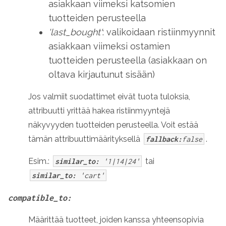
asiakkaan viimeksi katsomien
tuotteiden perusteella
'last_bought'
: valikoidaan ristiinmyynnit
asiakkaan viimeksi ostamien
tuotteiden perusteella (asiakkaan on
oltava kirjautunut sisään)
Jos valmiit suodattimet eivät tuota tuloksia,
attribuutti yrittää hakea ristiinmyyntejä
näkyvyyden tuotteiden perusteella. Voit estää
tämän attribuuttimäärityksellä
.
fallback:
false
Esim.:
tai
similar_to:
'1|14|24'
similar_to:
'cart'
compatible_to:
Määrittää tuotteet, joiden kanssa yhteensopivia