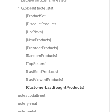
Listojen sivutus ja järjestely
Globaalit tuotelistat
›
{ProductSet}
{DiscountProducts}
{HotPicks}
{NewProducts}
{PreorderProducts}
{RandomProducts}
{TopSellers}
{LastSoldProducts}
{LastViewedProducts}
{CustomerLastBoughtProducts}
Tuotesuodattimet
Tuoteryhmät
Tuotemerkit