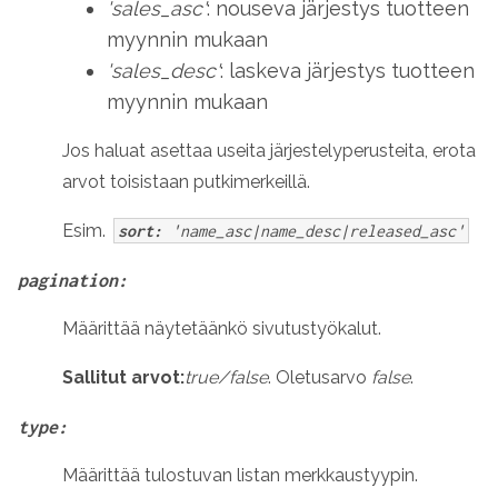
'sales_asc'
: nouseva järjestys tuotteen
myynnin mukaan
'sales_desc'
: laskeva järjestys tuotteen
myynnin mukaan
Jos haluat asettaa useita järjestelyperusteita, erota
arvot toisistaan putkimerkeillä.
Esim.
sort:
'name_asc|name_desc|released_asc'
pagination:
Määrittää näytetäänkö sivutustyökalut.
Sallitut arvot:
true/false
. Oletusarvo
false
.
type:
Määrittää tulostuvan listan merkkaustyypin.