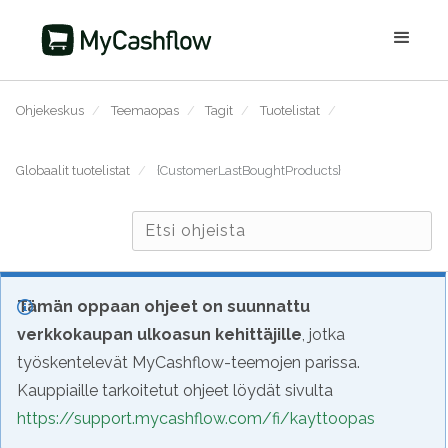
Ohjekeskus
/
Teemaopas
/
Tagit
/
Tuotelistat
/
Globaalit tuotelistat
/
{CustomerLastBoughtProducts}
Tämän oppaan ohjeet on suunnattu
verkkokaupan ulkoasun kehittäjille
, jotka
työskentelevät MyCashflow-teemojen parissa.
Kauppiaille tarkoitetut ohjeet löydät sivulta
https://support.mycashflow.com/fi/kayttoopas