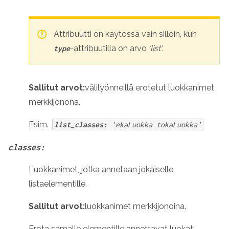
Attribuutti on käytössä vain silloin, kun
-attribuutilla on arvo
'list'
.
type
Sallitut arvot:
välilyönneillä erotetut luokkanimet
merkkijonona.
Esim.
list_classes:
'ekaLuokka tokaLuokka'
classes:
Luokkanimet, jotka annetaan jokaiselle
listaelementille.
Sallitut arvot:
luokkanimet merkkijonoina.
Erota samalle elementille annettavat luokat