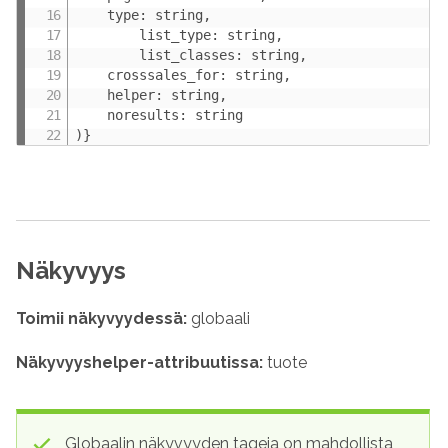
    type: string,

        list_type: string,

        list_classes: string,

    crosssales_for: string,

    helper: string,

    noresults: string

)}
Näkyvyys
Toimii näkyvyydessä:
globaali
Näkyvyys
helper
-attribuutissa:
tuote
Globaalin näkyvyyden tageja on mahdollista