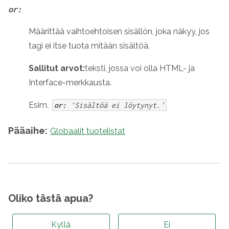
or:
Määrittää vaihtoehtoisen sisällön, joka näkyy, jos
tagi ei itse tuota mitään sisältöä.
Sallitut arvot:
teksti, jossa voi olla HTML- ja
Interface-merkkausta.
Esim.
or:
'Sisältöä ei löytynyt.'
Pääaihe:
Globaalit tuotelistat
Oliko tästä apua?
Kyllä
Ei