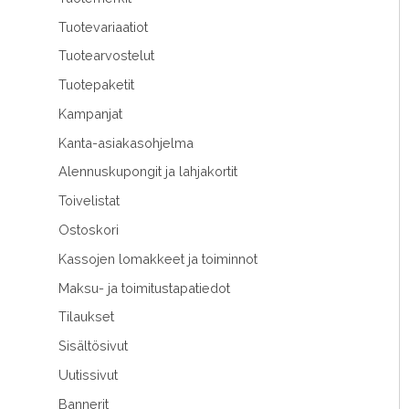
Tuotevariaatiot
Tuotearvostelut
Tuotepaketit
Kampanjat
Kanta-asiakasohjelma
Alennuskupongit ja lahjakortit
Toivelistat
Ostoskori
Kassojen lomakkeet ja toiminnot
Maksu- ja toimitustapatiedot
Tilaukset
Sisältösivut
Uutissivut
Bannerit