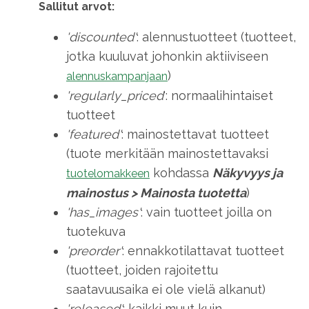
Sallitut arvot:
'discounted'
: alennustuotteet (tuotteet,
jotka kuuluvat johonkin aktiiviseen
)
alennuskampanjaan
'regularly_priced
': normaalihintaiset
tuotteet
'featured'
: mainostettavat tuotteet
(tuote merkitään mainostettavaksi
kohdassa
Näkyvyys ja
tuotelomakkeen
mainostus
>
Mainosta tuotetta
)
'has_images'
: vain tuotteet joilla on
tuotekuva
'preorder'
: ennakkotilattavat tuotteet
(tuotteet, joiden rajoitettu
saatavuusaika ei ole vielä alkanut)
'released'
: kaikki muut kuin