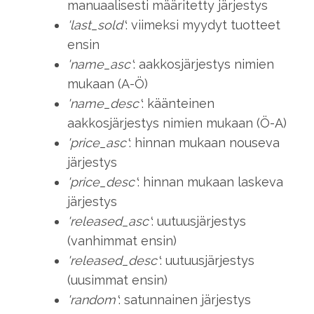
manuaalisesti määritetty järjestys
'last_sold'
: viimeksi myydyt tuotteet
ensin
'name_asc'
: aakkosjärjestys nimien
mukaan (A-Ö)
'name_desc'
: käänteinen
aakkosjärjestys nimien mukaan (Ö-A)
'price_asc'
:
hinnan mukaan nouseva
järjestys
'price_desc'
: hinnan mukaan laskeva
järjestys
'released_asc'
: uutuusjärjestys
(vanhimmat ensin)
'released_desc'
: uutuusjärjestys
(uusimmat ensin)
'random'
: satunnainen järjestys