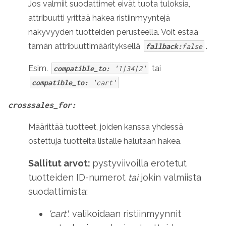
Jos valmiit suodattimet eivät tuota tuloksia,
attribuutti yrittää hakea ristiinmyyntejä
näkyvyyden tuotteiden perusteella. Voit estää
tämän attribuuttimäärityksellä
.
fallback:
false
Esim.
tai
compatible_to:
'1|34|2'
compatible_to:
'cart'
crosssales_for:
Määrittää tuotteet, joiden kanssa yhdessä
ostettuja tuotteita listalle halutaan hakea.
Sallitut arvot:
pystyviivoilla erotetut
tuotteiden ID-numerot
tai
jokin valmiista
suodattimista:
'cart'
: valikoidaan ristiinmyynnit