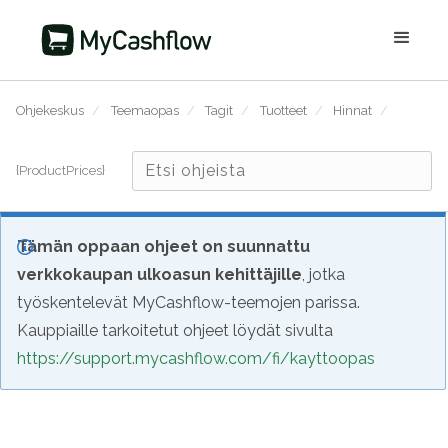
Ohjekeskus
/
Teemaopas
/
Tagit
/
Tuotteet
/
Hinnat
/
{ProductPrices}
Tämän oppaan ohjeet on suunnattu
verkkokaupan ulkoasun kehittäjille
, jotka
työskentelevät MyCashflow-teemojen parissa.
Kauppiaille tarkoitetut ohjeet löydät sivulta
https://support.mycashflow.com/fi/kayttoopas