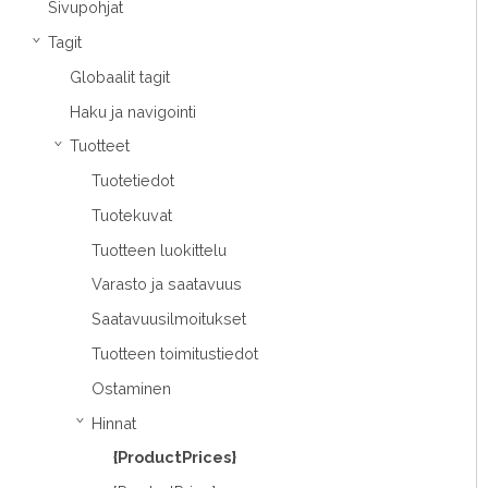
Sivupohjat
Tagit
›
Globaalit tagit
Haku ja navigointi
Tuotteet
›
Tuotetiedot
Tuotekuvat
Tuotteen luokittelu
Varasto ja saatavuus
Saatavuusilmoitukset
Tuotteen toimitustiedot
Ostaminen
Hinnat
›
{ProductPrices}