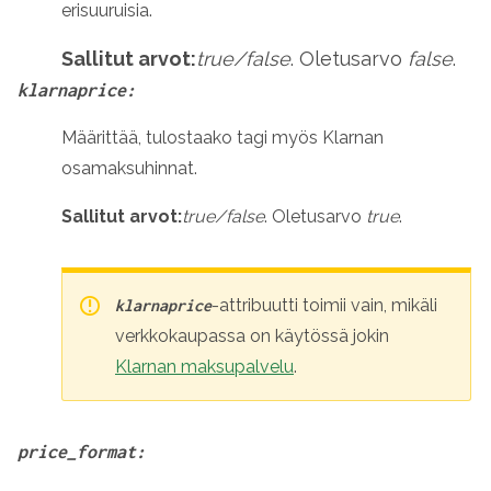
erisuuruisia.
Sallitut arvot:
true/false
. Oletusarvo
false
.
klarnaprice:
Määrittää, tulostaako tagi myös Klarnan
osamaksuhinnat.
Sallitut arvot:
true/false
. Oletusarvo
true
.
-attribuutti toimii vain, mikäli
klarnaprice
verkkokaupassa on käytössä jokin
Klarnan maksupalvelu
.
price_format: