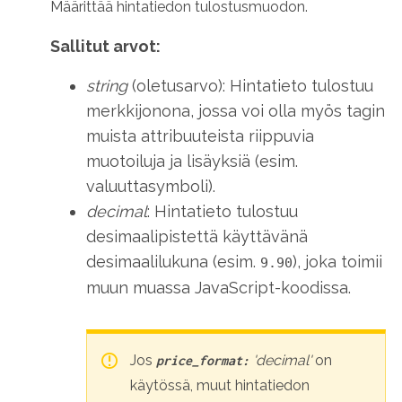
Määrittää hintatiedon tulostusmuodon.
Sallitut arvot:
string
(oletusarvo): Hintatieto tulostuu
merkkijonona, jossa voi olla myös tagin
muista attribuuteista riippuvia
muotoiluja ja lisäyksiä (esim.
valuuttasymboli).
decimal
: Hintatieto tulostuu
desimaalipistettä käyttävänä
desimaalilukuna (esim.
), joka toimii
9.90
muun muassa JavaScript-koodissa.
Jos
'decimal'
on
price_format:
käytössä, muut hintatiedon