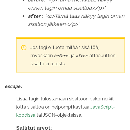
ennen tagin omaa sisältöä.</p>'
'<p>Tämä taas näkyy tagin oman
after:
sisällön jälkeen.</p>'
Jos tagi ei tuota mitään sisältöä,
myöskään
- ja
-attribuuttien
before
after
sisältö ei tulostu.
escape:
Lisää tagin tulostamaan sisältöön pakomerkit,
jotta sisältöä on helpompi käyttää
JavaScript-
koodissa
tai JSON-objekteissa.
Sallitut arvot: