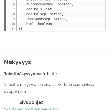
    currencysymbol: boolean,

    decimals: int,

    decimalsep: string,

    thousandssep: string,

    html: boolean

)}
Näkyvyys
Toimii näkyvyydessä:
tuote
Vaadittu näkyvyys on aina asetettuna seuraavissa
sivupohjissa:
Sivupohjat
Yksittäisen tuotteen sivupohja