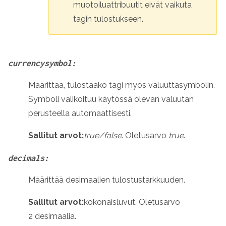
muotoiluattribuutit eivät vaikuta
tagin tulostukseen.
currencysymbol:
Määrittää, tulostaako tagi myös valuuttasymbolin.
Symboli valikoituu käytössä olevan valuutan
perusteella automaattisesti.
Sallitut arvot:
true/false
. Oletusarvo
true
.
decimals:
Määrittää desimaalien tulostustarkkuuden.
Sallitut arvot:
kokonaisluvut
.
Oletusarvo
2 desimaalia.