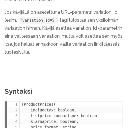
Jos kävijällä on asetettuna URL-parametri
variation_id
(esim.
), tagi tulostaa sen yksilöimän
?variation_id=5
variaation hinnan. Kävijä asettaa
variation_id
‑parametrin
aina valitessaan variaation, mutta voit asettaa sen myös
itse, jos haluat ennakkoon valita variaation linkittäessäsi
tuotesivulle.
Syntaksi
{ProductPrices(

    includetax: boolean,

    listprice_comparison: boolean,

    klarnaprice: boolean,

    price_format: string,
