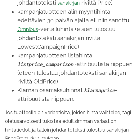
johdantoteksti
riviltä
Price
)
sanakirjan
kampanjatuotteen alin myyntihinta
edeltävien 30 päivän ajalta eli niin sanottu
-vertailuhinta (eteen tulostuu
Omnibus
johdantoteksti sanakirjan riviltä
LowestCampaignPrice
)
kampanjatuotteen listahinta
‑attribuutista riippuen
listprice_comparison
(eteen tulostuu johdantoteksti sanakirjan
riviltä
OldPrice
)
Klarnan osamaksuhinnat
-
klarnaprice
attribuutista riippuen.
Jos tuotteella on variaatioita, joiden hinta vaihtelee, tagi
oletusarvoisesti tulostaa edullisimman variaation
hintatiedot, ja tällöin johdantoteksti tulostuu sanakirjan
PriceFrom
-rivin mukaan.