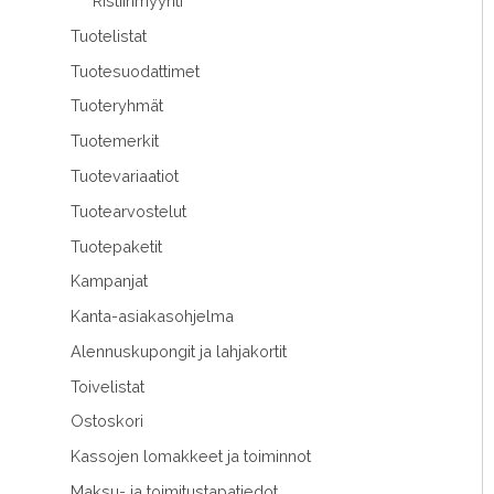
Ristiinmyynti
Tuotelistat
Tuotesuodattimet
Tuoteryhmät
Tuotemerkit
Tuotevariaatiot
Tuotearvostelut
Tuotepaketit
Kampanjat
Kanta-asiakasohjelma
Alennuskupongit ja lahjakortit
Toivelistat
Ostoskori
Kassojen lomakkeet ja toiminnot
Maksu- ja toimitustapatiedot