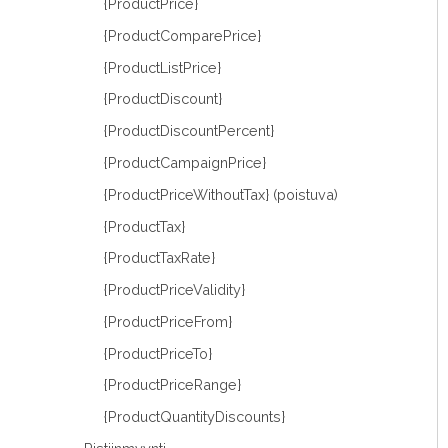
{ProductPrice}
{ProductComparePrice}
{ProductListPrice}
{ProductDiscount}
{ProductDiscountPercent}
{ProductCampaignPrice}
{ProductPriceWithoutTax} (poistuva)
{ProductTax}
{ProductTaxRate}
{ProductPriceValidity}
{ProductPriceFrom}
{ProductPriceTo}
{ProductPriceRange}
{ProductQuantityDiscounts}