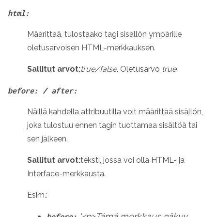
html:
Määrittää, tulostaako tagi sisällön ympärille
oletusarvoisen HTML-merkkauksen.
Sallitut arvot:
true/false
. Oletusarvo
true
.
before: / after:
Näillä kahdella attribuutilla voit määrittää sisällön,
joka tulostuu ennen tagin tuottamaa sisältöä tai
sen jälkeen.
Sallitut arvot:
teksti, jossa voi olla HTML- ja
Interface-merkkausta.
Esim.:
'<p>Tämä merkkaus näkyy
before: