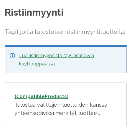
Ristiinmyynti
Tagit joilla tulostetaan ristiinmyyntituotteita.
Lue ristiinmyynnistä MyCashflow'n
käyttöoppaassa.
{CompatibleProducts}
Tulostaa valittujen tuotteiden kanssa
yhteensopiviksi merkityt tuotteet.