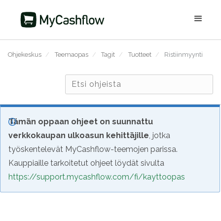
Ohjekeskus
/
Teemaopas
/
Tagit
/
Tuotteet
/
Ristiinmyynti
Tämän oppaan ohjeet on suunnattu
verkkokaupan ulkoasun kehittäjille
, jotka
työskentelevät MyCashflow-teemojen parissa.
Kauppiaille tarkoitetut ohjeet löydät sivulta
https://support.mycashflow.com/fi/kayttoopas