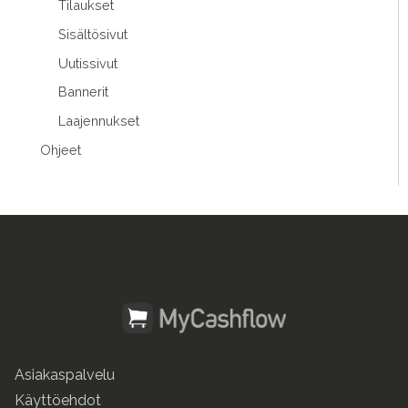
Tilaukset
Sisältösivut
Uutissivut
Bannerit
Laajennukset
Ohjeet
Asiakaspalvelu
Käyttöehdot