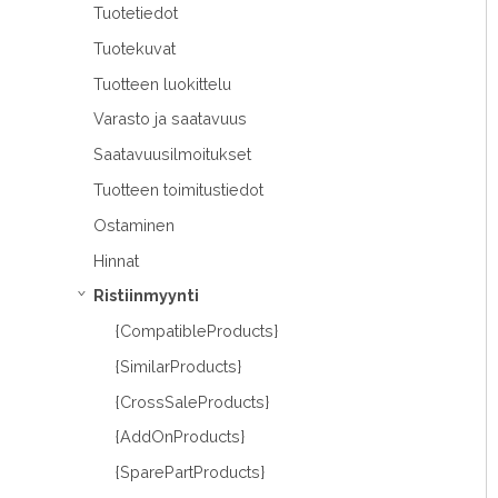
Tuotetiedot
Tuotekuvat
Tuotteen luokittelu
Varasto ja saatavuus
Saatavuusilmoitukset
Tuotteen toimitustiedot
Ostaminen
Hinnat
Ristiinmyynti
›
{CompatibleProducts}
{SimilarProducts}
{CrossSaleProducts}
{AddOnProducts}
{SparePartProducts}