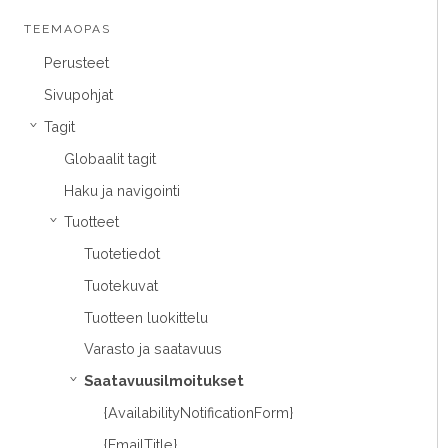
TEEMAOPAS
Perusteet
Sivupohjat
Tagit
›
Globaalit tagit
Haku ja navigointi
Tuotteet
›
Tuotetiedot
Tuotekuvat
Tuotteen luokittelu
Varasto ja saatavuus
Saatavuusilmoitukset
›
{AvailabilityNotificationForm}
{EmailTitle}