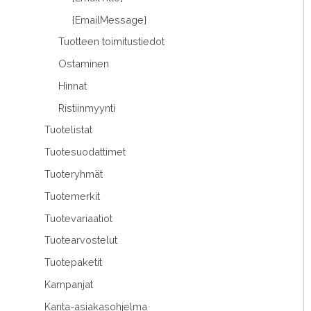
{EmailMessage}
Tuotteen toimitustiedot
Ostaminen
Hinnat
Ristiinmyynti
Tuotelistat
Tuotesuodattimet
Tuoteryhmät
Tuotemerkit
Tuotevariaatiot
Tuotearvostelut
Tuotepaketit
Kampanjat
Kanta-asiakasohjelma