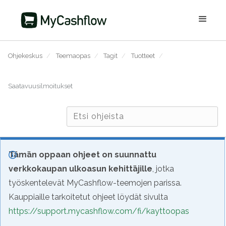
Ohjekeskus
/
Teemaopas
/
Tagit
/
Tuotteet
/
Saatavuusilmoitukset
Tämän oppaan ohjeet on suunnattu
verkkokaupan ulkoasun kehittäjille
, jotka
työskentelevät MyCashflow-teemojen parissa.
Kauppiaille tarkoitetut ohjeet löydät sivulta
https://support.mycashflow.com/fi/kayttoopas