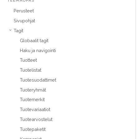
TEEMAOPAS
Perusteet
Sivupohjat
Tagit
›
Globaalit tagit
Haku ja navigointi
Tuotteet
Tuotelistat
Tuotesuodattimet
Tuoteryhmät
Tuotemerkit
Tuotevariaatiot
Tuotearvostelut
Tuotepaketit