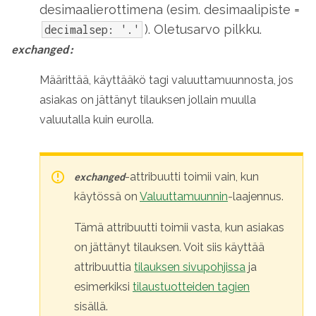
desimaalierottimena (esim. desimaalipiste =
). Oletusarvo pilkku.
decimalsep: '.'
exchanged:
Määrittää, käyttääkö tagi valuuttamuunnosta, jos
asiakas on jättänyt tilauksen jollain muulla
valuutalla kuin eurolla.
-attribuutti toimii vain, kun
exchanged
käytössä on
Valuuttamuunnin
-laajennus.
Tämä attribuutti toimii vasta, kun asiakas
on jättänyt tilauksen. Voit siis käyttää
attribuuttia
tilauksen sivupohjissa
ja
esimerkiksi
tilaustuotteiden tagien
sisällä.