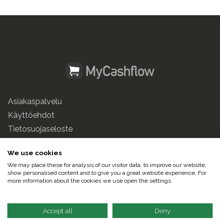
Asiakaspalvelu
Käyttöehdot
Tietosuojaseloste
mycashflow.fi
We use cookies
We may place these for analysis of our visitor data, to improve our website,
© 2025 Pulse247 Oy. Kaikki oikeudet pidätetään.
show personalised content and to give you a great website experience. For
more information about the cookies we use open the settings.
Suomeksi |
In English
Accept all
Deny