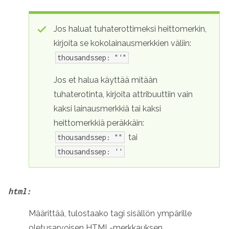
Jos haluat tuhaterottimeksi heittomerkin,
kirjoita se kokolainausmerkkien väliin:
thousandssep: "'"
Jos et halua käyttää mitään
tuhaterotinta, kirjoita attribuuttiin vain
kaksi lainausmerkkiä tai kaksi
heittomerkkiä peräkkäin:
tai
thousandssep: ""
thousandssep: ''
html:
Määrittää, tulostaako tagi sisällön ympärille
oletusarvoisen HTML-merkkauksen.