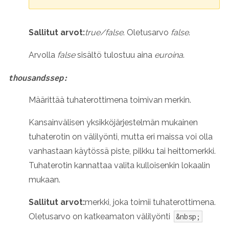
Sallitut arvot:
true/false
. Oletusarvo
false
.
Arvolla
false
sisältö tulostuu aina
euroina
.
thousandssep:
Määrittää tuhaterottimena toimivan merkin.
Kansainvälisen yksikköjärjestelmän mukainen
tuhaterotin on välilyönti, mutta eri maissa voi olla
vanhastaan käytössä piste, pilkku tai heittomerkki.
Tuhaterotin kannattaa valita kulloisenkin lokaalin
mukaan.
Sallitut arvot:
merkki, joka toimii tuhaterottimena.
Oletusarvo on katkeamaton välilyönti
&nbsp;