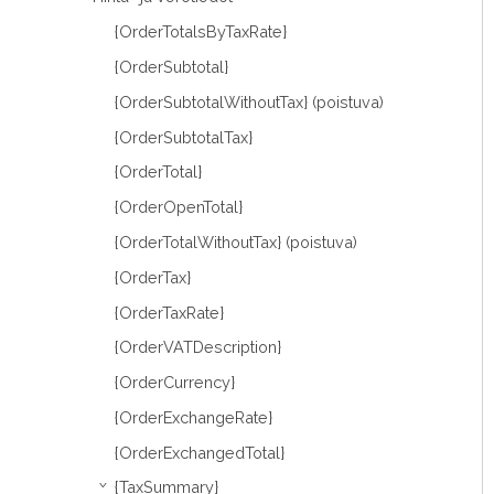
{OrderTotalsByTaxRate}
{OrderSubtotal}
{OrderSubtotalWithoutTax} (poistuva)
{OrderSubtotalTax}
{OrderTotal}
{OrderOpenTotal}
{OrderTotalWithoutTax} (poistuva)
{OrderTax}
{OrderTaxRate}
{OrderVATDescription}
{OrderCurrency}
{OrderExchangeRate}
{OrderExchangedTotal}
{TaxSummary}
›