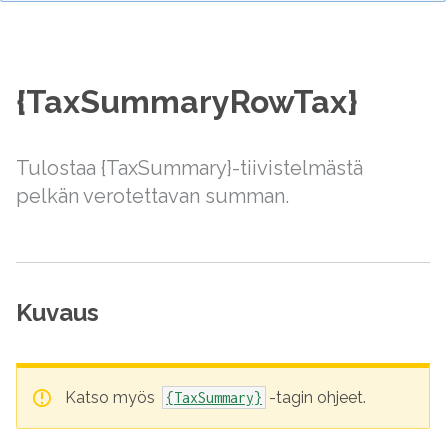
{TaxSummaryRowTax}
Tulostaa {TaxSummary}-tiivistelmästä
pelkän verotettavan summan.
Kuvaus
Katso myös
-tagin ohjeet.
{TaxSummary}