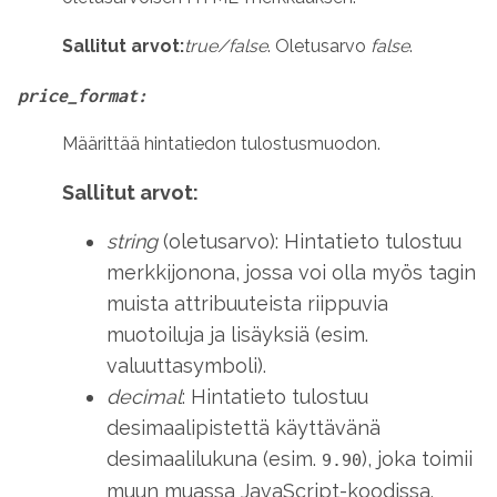
Sallitut arvot:
true/false
. Oletusarvo
false
.
price_format:
Määrittää hintatiedon tulostusmuodon.
Sallitut arvot:
string
(oletusarvo): Hintatieto tulostuu
merkkijonona, jossa voi olla myös tagin
muista attribuuteista riippuvia
muotoiluja ja lisäyksiä (esim.
valuuttasymboli).
decimal
: Hintatieto tulostuu
desimaalipistettä käyttävänä
desimaalilukuna (esim.
), joka toimii
9.90
muun muassa JavaScript-koodissa.