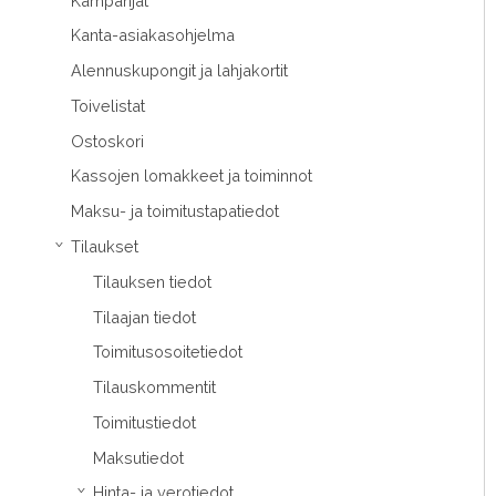
Kampanjat
Kanta-asiakasohjelma
Alennuskupongit ja lahjakortit
Toivelistat
Ostoskori
Kassojen lomakkeet ja toiminnot
Maksu- ja toimitustapatiedot
Tilaukset
›
Tilauksen tiedot
Tilaajan tiedot
Toimitusosoitetiedot
Tilauskommentit
Toimitustiedot
Maksutiedot
Hinta- ja verotiedot
›