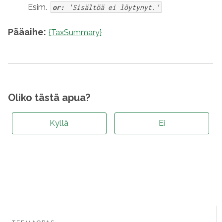
Esim.
or:
'Sisältöä ei löytynyt.'
Pääaihe:
{TaxSummary}
Oliko tästä apua?
Kyllä
Ei