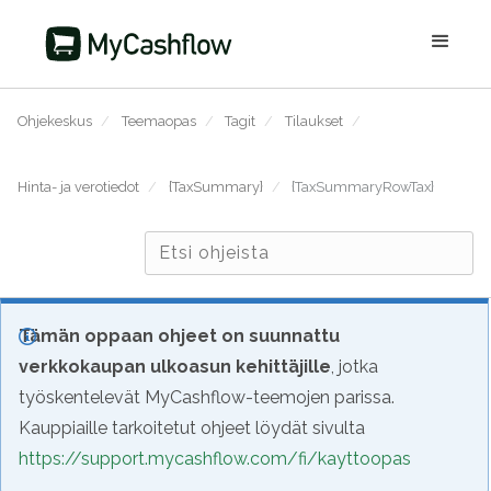
Ohjekeskus
/
Teemaopas
/
Tagit
/
Tilaukset
/
Hinta- ja verotiedot
/
{TaxSummary}
/
{TaxSummaryRowTax}
Tämän oppaan ohjeet on suunnattu
verkkokaupan ulkoasun kehittäjille
, jotka
työskentelevät MyCashflow-teemojen parissa.
Kauppiaille tarkoitetut ohjeet löydät sivulta
https://support.mycashflow.com/fi/kayttoopas