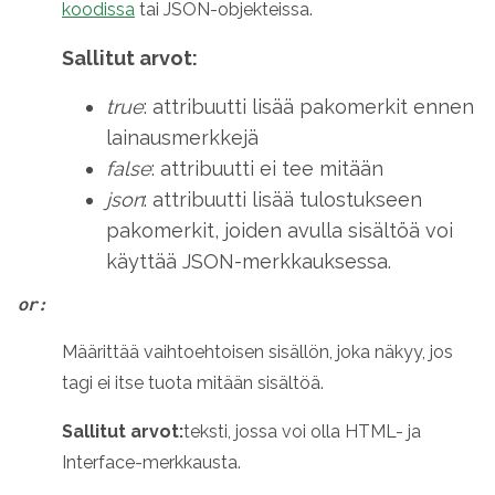
koodissa
tai JSON-objekteissa.
Sallitut arvot:
true
: attribuutti lisää pakomerkit ennen
lainausmerkkejä
false
: attribuutti ei tee mitään
json
: attribuutti lisää tulostukseen
pakomerkit, joiden avulla sisältöä voi
käyttää JSON-merkkauksessa.
or:
Määrittää vaihtoehtoisen sisällön, joka näkyy, jos
tagi ei itse tuota mitään sisältöä.
Sallitut arvot:
teksti, jossa voi olla HTML- ja
Interface-merkkausta.