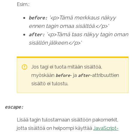
Esim.:
'<p>Tämä merkkaus näkyy
before:
ennen tagin omaa sisältöä.</p>'
'<p>Tämä taas näkyy tagin oman
after:
sisällön jälkeen.</p>'
Jos tagi ei tuota mitään sisältöä,
myöskään
- ja
-attribuuttien
before
after
sisältö ei tulostu.
escape:
Lisää tagin tulostamaan sisältöön pakomerkit,
jotta sisältöä on helpompi käyttää
JavaScript-