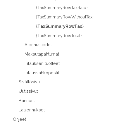
{TaxSummaryRowTaxRate}
{TaxSummaryRowWithoutTax}
{TaxSummaryRowTax}
{TaxSummaryRowTotal}
Alennustiedot
Maksutapahtumat
Tilauksen tuotteet
Tilaussähköpostit
Sisältösivut
Uutissivut
Bannerit
Laajennukset
Ohjeet