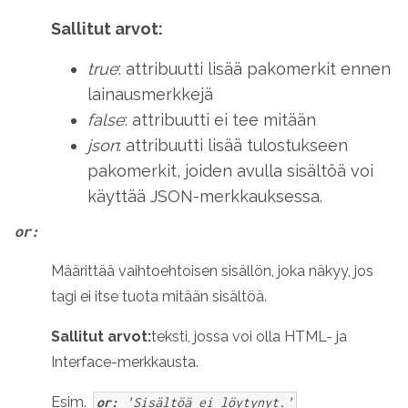
Sallitut arvot:
true
: attribuutti lisää pakomerkit ennen
lainausmerkkejä
false
: attribuutti ei tee mitään
json
: attribuutti lisää tulostukseen
pakomerkit, joiden avulla sisältöä voi
käyttää JSON-merkkauksessa.
or:
Määrittää vaihtoehtoisen sisällön, joka näkyy, jos
tagi ei itse tuota mitään sisältöä.
Sallitut arvot:
teksti, jossa voi olla HTML- ja
Interface-merkkausta.
Esim.
or:
'Sisältöä ei löytynyt.'