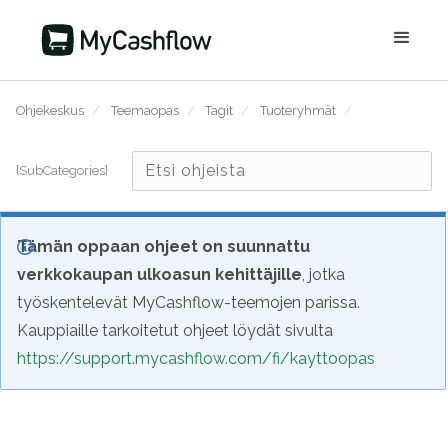
Ohjekeskus
/
Teemaopas
/
Tagit
/
Tuoteryhmät
/
{SubCategories}
Tämän oppaan ohjeet on suunnattu
verkkokaupan ulkoasun kehittäjille
, jotka
työskentelevät MyCashflow-teemojen parissa.
Kauppiaille tarkoitetut ohjeet löydät sivulta
https://support.mycashflow.com/fi/kayttoopas