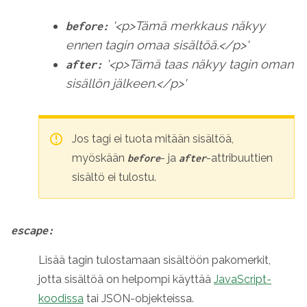
'<p>Tämä merkkaus näkyy
before:
ennen tagin omaa sisältöä.</p>'
'<p>Tämä taas näkyy tagin oman
after:
sisällön jälkeen.</p>'
Jos tagi ei tuota mitään sisältöä,
myöskään
- ja
-attribuuttien
before
after
sisältö ei tulostu.
escape:
Lisää tagin tulostamaan sisältöön pakomerkit,
jotta sisältöä on helpompi käyttää
JavaScript-
koodissa
tai JSON-objekteissa.