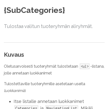
{SubCategories}
Tulostaa valitun tuoteryhmän aliryhmät.
Kuvaus
Oletusarvoisesti tuoteryhmät tulostetaan
-listana,
<ul>
jolle annetaan luokkanimet
Tulostettaville tuoteryhmille asetetaan useita
luokkanimiä
:
Itse listalle annetaan luokkanimet
ja
. Mikäli
Categories
NavigationList