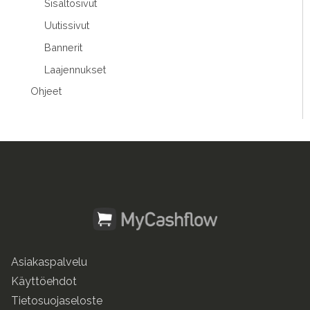
Sisältösivut
Uutissivut
Bannerit
Laajennukset
Ohjeet
Asiakaspalvelu
Käyttöehdot
Tietosuojaseloste