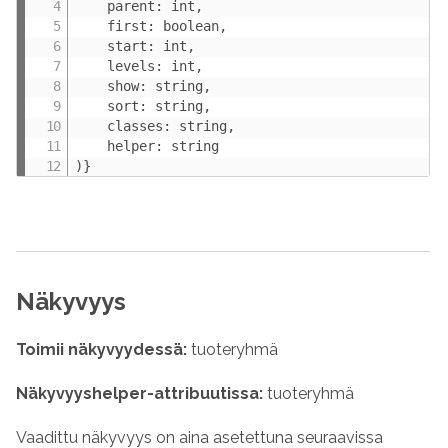
    parent: int,

    first: boolean,

    start: int,

    levels: int,

    show: string,

    sort: string,

    classes: string,

    helper: string

)}
Näkyvyys
Toimii näkyvyydessä:
tuoteryhmä
Näkyvyys
helper
-attribuutissa:
tuoteryhmä
Vaadittu näkyvyys on aina asetettuna seuraavissa