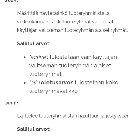
show:
Määrittää näytetäänkö tuoteryhmälistalla
verkkokaupan kaikki tuoteryhmät vai pelkät
käyttäjän valitseman tuoteryhmän alaiset ryhmät.
Sallitut arvot:
'active'
: tulostetaan vain käyttäjän
valitseman tuoteryhmän alaiset
tuoteryhmät
'all'
(
oletusarvo
): tulostetaan koko
tuoteryhmävalikko
sort:
Lajittelee tuoteryhmälistan haluttuun järjestykseen.
Sallitut arvot: