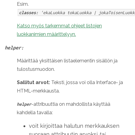
Esim.
classes:
'ekaLuokka tokaLuokka | jokaToisenLuokk
Katso myös tarkemmat ohjeet listojen
luokkanimien määrittelyyn.
helper:
Määrittää yksittäisen listaelementin sisällön ja
tulostusmuodon.
Sallitut arvot:
Teksti, jossa voi olla Interface- ja
HTML-merkkausta.
-attribuuttia on mahdollista käyttää
helper
kahdella tavalla:
voit kirjoittaa halutun merkkauksen
suoraan attribuutin arvoksi
tai