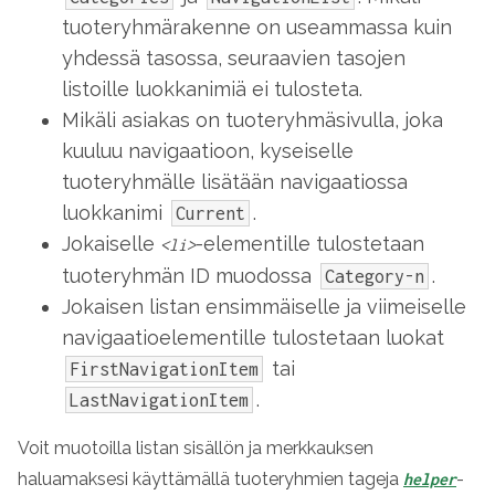
tuoteryhmärakenne on useammassa kuin
yhdessä tasossa, seuraavien tasojen
listoille luokkanimiä ei tulosteta.
Mikäli asiakas on tuoteryhmäsivulla, joka
kuuluu navigaatioon, kyseiselle
tuoteryhmälle lisätään navigaatiossa
luokkanimi
.
Current
Jokaiselle
-elementille tulostetaan
<li>
tuoteryhmän ID muodossa
.
Category-n
Jokaisen listan ensimmäiselle ja viimeiselle
navigaatioelementille tulostetaan luokat
tai
FirstNavigationItem
.
LastNavigationItem
Voit muotoilla listan sisällön ja merkkauksen
haluamaksesi käyttämällä tuoteryhmien tageja
-
helper