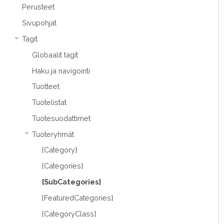
Perusteet
Sivupohjat
Tagit
›
Globaalit tagit
Haku ja navigointi
Tuotteet
Tuotelistat
Tuotesuodattimet
Tuoteryhmät
›
{Category}
{Categories}
{SubCategories}
{FeaturedCategories}
{CategoryClass}