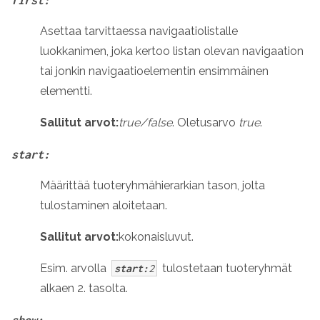
first:
Asettaa tarvittaessa navigaatiolistalle
luokkanimen, joka kertoo listan olevan navigaation
tai jonkin navigaatioelementin ensimmäinen
elementti.
Sallitut arvot:
true/false
. Oletusarvo
true
.
start:
Määrittää tuoteryhmähierarkian tason, jolta
tulostaminen aloitetaan.
Sallitut arvot:
kokonaisluvut
.
Esim. arvolla
tulostetaan tuoteryhmät
start:
2
alkaen 2. tasolta.