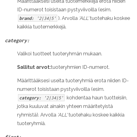
Määrittääksesi useita tuotemerkkejä erota niiden
ID-numerot toisistaan pystyviivoilla (esim.
). Arvolla
'ALL'
tuotehaku koskee
brand:
'2|34|5'
kaikkia tuotemerkkejä.
category:
Valikoi tuotteet tuoteryhmän mukaan.
Sallitut arvot:
tuoteryhmien ID-numerot.
Määrittääksesi useita tuoteryhmiä erota niiden ID-
numerot toisistaan pystyviivoilla (esim.
kohdentaa haun tuotteisiin,
category:
'2|34|5'
jotka kuuluvat ainakin yhteen määritetyistä
ryhmistä). Arvolla
'ALL'
tuotehaku koskee kaikkia
tuoteryhmiä.