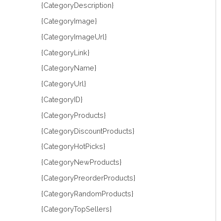
{CategoryDescription}
{CategoryImage}
{CategoryImageUrl}
{CategoryLink}
{CategoryName}
{CategoryUrl}
{CategoryID}
{CategoryProducts}
{CategoryDiscountProducts}
{CategoryHotPicks}
{CategoryNewProducts}
{CategoryPreorderProducts}
{CategoryRandomProducts}
{CategoryTopSellers}