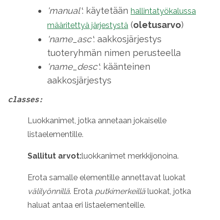
'manual'
: käytetään
hallintatyökalussa
(
oletusarvo
)
määritettyä järjestystä
'name_asc'
: aakkosjärjestys
tuoteryhmän nimen perusteella
'name_desc'
: käänteinen
aakkosjärjestys
classes:
Luokkanimet, jotka annetaan jokaiselle
listaelementille.
Sallitut arvot:
luokkanimet merkkijonoina.
Erota samalle elementille annettavat luokat
välilyönnillä
. Erota
putkimerkeillä
luokat, jotka
haluat antaa eri listaelementeille.