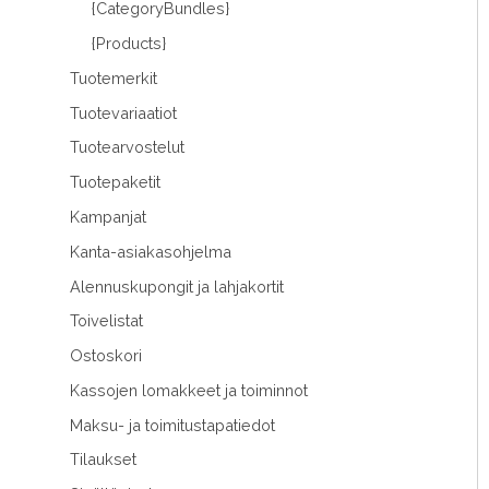
{CategoryBundles}
{Products}
Tuotemerkit
Tuotevariaatiot
Tuotearvostelut
Tuotepaketit
Kampanjat
Kanta-asiakasohjelma
Alennuskupongit ja lahjakortit
Toivelistat
Ostoskori
Kassojen lomakkeet ja toiminnot
Maksu- ja toimitustapatiedot
Tilaukset