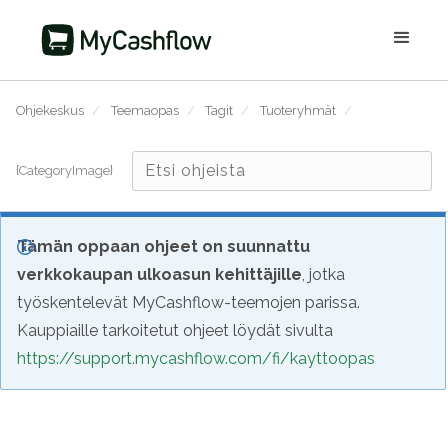
Ohjekeskus
/
Teemaopas
/
Tagit
/
Tuoteryhmät
/
{CategoryImage}
Tämän oppaan ohjeet on suunnattu
verkkokaupan ulkoasun kehittäjille
, jotka
työskentelevät MyCashflow-teemojen parissa.
Kauppiaille tarkoitetut ohjeet löydät sivulta
https://support.mycashflow.com/fi/kayttoopas