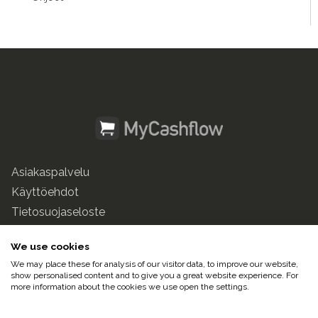
Asiakaspalvelu
Käyttöehdot
Tietosuojaseloste
mycashflow.fi
We use cookies
We may place these for analysis of our visitor data, to improve our website,
© 2025 Pulse247 Oy. Kaikki oikeudet pidätetään.
show personalised content and to give you a great website experience. For
more information about the cookies we use open the settings.
Suomeksi |
In English