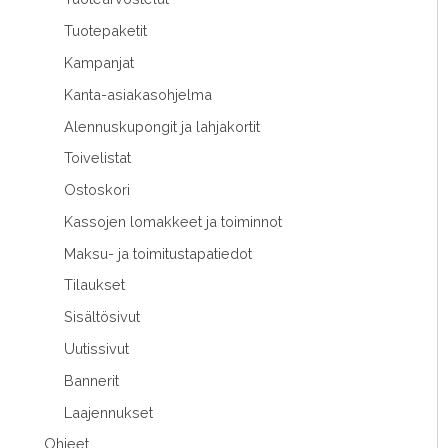
Tuotepaketit
Kampanjat
Kanta-asiakasohjelma
Alennuskupongit ja lahjakortit
Toivelistat
Ostoskori
Kassojen lomakkeet ja toiminnot
Maksu- ja toimitustapatiedot
Tilaukset
Sisältösivut
Uutissivut
Bannerit
Laajennukset
Ohjeet