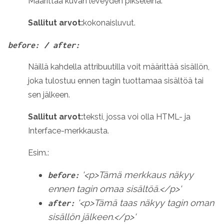
Määrittää kuvan leveyden pikseleinä.
Sallitut arvot:
kokonaisluvut
.
before: / after:
Näillä kahdella attribuutilla voit määrittää sisällön,
joka tulostuu ennen tagin tuottamaa sisältöä tai
sen jälkeen.
Sallitut arvot:
teksti, jossa voi olla HTML- ja
Interface-merkkausta.
Esim.:
'<p>Tämä merkkaus näkyy
before:
ennen tagin omaa sisältöä.</p>'
'<p>Tämä taas näkyy tagin oman
after:
sisällön jälkeen.</p>'