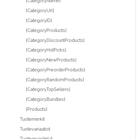
{CategoryName}
{CategoryUrl}
{CategoryID}
{CategoryProducts}
{CategoryDiscountProducts}
{CategoryHotPicks}
{CategoryNewProducts}
{CategoryPreorderProducts}
{CategoryRandomProducts}
{CategoryTopSellers}
{CategoryBundles}
{Products}
Tuotemerkit
Tuotevariaatiot
Tuotearvostelut