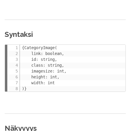
Syntaksi
{CategoryImage(

    link: boolean,

    id: string,

    class: string,

    imagesize: int,

    height: int,

    width: int

)}
Näkyvyys