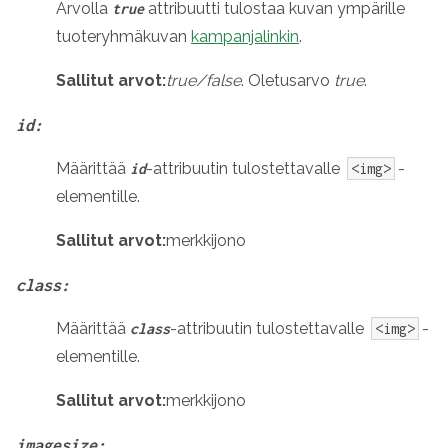
Arvolla
attribuutti tulostaa kuvan ympärille
true
tuoteryhmäkuvan
kampanjalinkin
.
Sallitut arvot:
true/false
. Oletusarvo
true
.
id:
Määrittää
-attribuutin tulostettavalle
-
id
<img>
elementille.
Sallitut arvot:
merkkijono
class:
Määrittää
-attribuutin tulostettavalle
-
class
<img>
elementille.
Sallitut arvot:
merkkijono
imagesize: