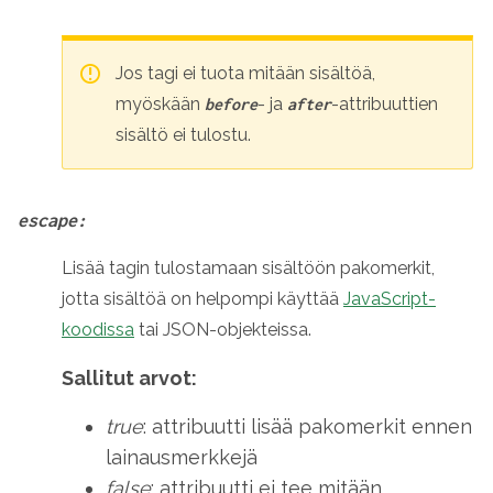
Jos tagi ei tuota mitään sisältöä,
myöskään
- ja
-attribuuttien
before
after
sisältö ei tulostu.
escape:
Lisää tagin tulostamaan sisältöön pakomerkit,
jotta sisältöä on helpompi käyttää
JavaScript-
koodissa
tai JSON-objekteissa.
Sallitut arvot:
true
: attribuutti lisää pakomerkit ennen
lainausmerkkejä
false
: attribuutti ei tee mitään