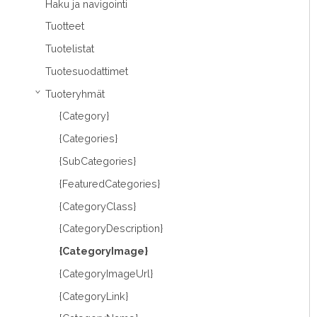
Haku ja navigointi
Tuotteet
Tuotelistat
Tuotesuodattimet
Tuoteryhmät
›
{Category}
{Categories}
{SubCategories}
{FeaturedCategories}
{CategoryClass}
{CategoryDescription}
{CategoryImage}
{CategoryImageUrl}
{CategoryLink}