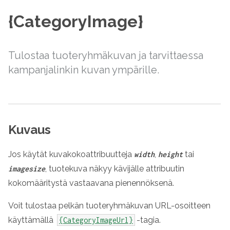
{CategoryImage}
Tulostaa tuoteryhmäkuvan ja tarvittaessa
kampanjalinkin kuvan ympärille.
Kuvaus
Jos käytät kuvakokoattribuutteja
,
tai
width
height
, tuotekuva näkyy kävijälle attribuutin
imagesize
kokomääritystä vastaavana pienennöksenä.
Voit tulostaa pelkän tuoteryhmäkuvan URL-osoitteen
käyttämällä
-tagia.
{CategoryImageUrl}