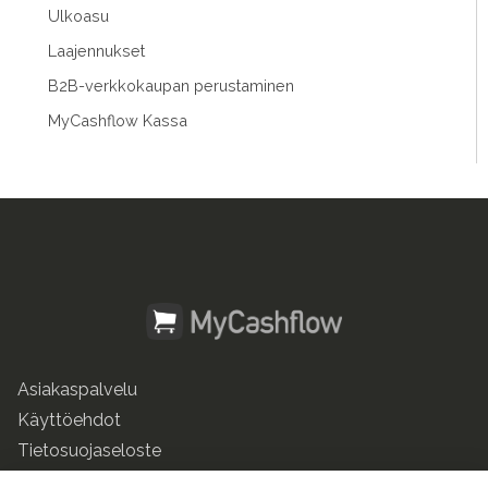
Ulkoasu
Laajennukset
B2B-verkkokaupan perustaminen
MyCashflow Kassa
Asiakaspalvelu
Käyttöehdot
Tietosuojaseloste
mycashflow.fi