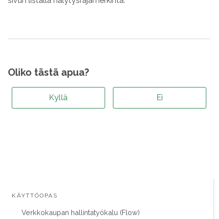
sivun listalla hälytysrajamerkintä.
Oliko tästä apua?
Kyllä
Ei
KÄYTTÖOPAS
Verkkokaupan hallintatyökalu (Flow)