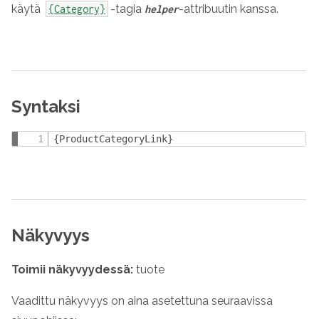
käytä
-tagia
-attribuutin kanssa.
{Category}
helper
Syntaksi
{ProductCategoryLink}
Näkyvyys
Toimii näkyvyydessä:
tuote
Vaadittu näkyvyys on aina asetettuna seuraavissa