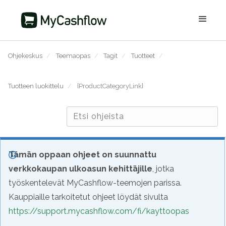
Ohjekeskus
/
Teemaopas
/
Tagit
/
Tuotteet
/
Tuotteen luokittelu
/
{ProductCategoryLink}
Tämän oppaan ohjeet on suunnattu
verkkokaupan ulkoasun kehittäjille
, jotka
työskentelevät MyCashflow-teemojen parissa.
Kauppiaille tarkoitetut ohjeet löydät sivulta
https://support.mycashflow.com/fi/kayttoopas