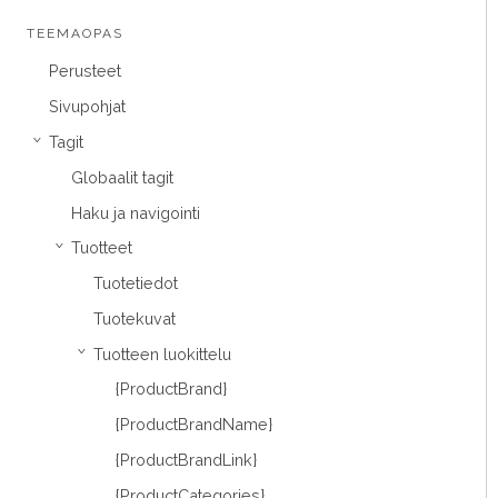
TEEMAOPAS
Perusteet
Sivupohjat
Tagit
›
Globaalit tagit
Haku ja navigointi
Tuotteet
›
Tuotetiedot
Tuotekuvat
Tuotteen luokittelu
›
{ProductBrand}
{ProductBrandName}
{ProductBrandLink}
{ProductCategories}