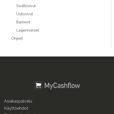
Sisältösivut
Uutissivut
Bannerit
Laajennukset
Ohjeet
Asiakaspalvelu
Käyttöehdot