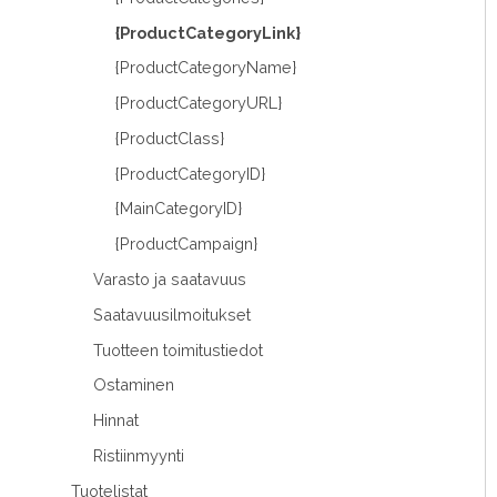
{ProductCategoryLink}
{ProductCategoryName}
{ProductCategoryURL}
{ProductClass}
{ProductCategoryID}
{MainCategoryID}
{ProductCampaign}
Varasto ja saatavuus
Saatavuusilmoitukset
Tuotteen toimitustiedot
Ostaminen
Hinnat
Ristiinmyynti
Tuotelistat