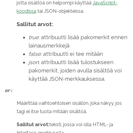
jotta sisältöä on helpompi käyttää
JavaScript-
koodissa
tai JSON-objekteissa.
Sallitut arvot:
true
: attribuutti lisää pakomerkit ennen
lainausmerkkejä
false
: attribuutti ei tee mitään
json
: attribuutti lisää tulostukseen
pakomerkit, joiden avulla sisältöä voi
käyttää JSON-merkkauksessa.
or:
Määrittää vaihtoehtoisen sisällön, joka näkyy, jos
tagi ei itse tuota mitään sisältöä.
Sallitut arvot:
teksti, jossa voi olla HTML- ja
Interface-merkkausta.