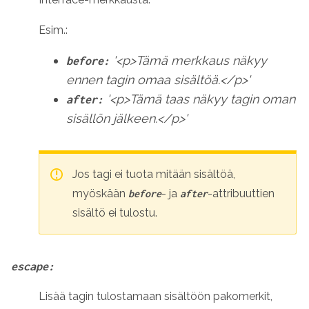
Esim.:
'<p>Tämä merkkaus näkyy
before:
ennen tagin omaa sisältöä.</p>'
'<p>Tämä taas näkyy tagin oman
after:
sisällön jälkeen.</p>'
Jos tagi ei tuota mitään sisältöä,
myöskään
- ja
-attribuuttien
before
after
sisältö ei tulostu.
escape:
Lisää tagin tulostamaan sisältöön pakomerkit,