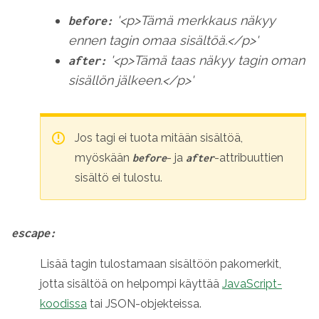
'<p>Tämä merkkaus näkyy
before:
ennen tagin omaa sisältöä.</p>'
'<p>Tämä taas näkyy tagin oman
after:
sisällön jälkeen.</p>'
Jos tagi ei tuota mitään sisältöä,
myöskään
- ja
-attribuuttien
before
after
sisältö ei tulostu.
escape:
Lisää tagin tulostamaan sisältöön pakomerkit,
jotta sisältöä on helpompi käyttää
JavaScript-
koodissa
tai JSON-objekteissa.