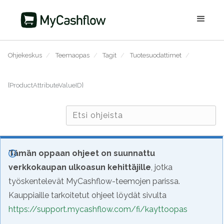
Ohjekeskus
/
Teemaopas
/
Tagit
/
Tuotesuodattimet
/
{ProductAttributeValueID}
Tämän oppaan ohjeet on suunnattu
verkkokaupan ulkoasun kehittäjille
, jotka
työskentelevät MyCashflow-teemojen parissa.
Kauppiaille tarkoitetut ohjeet löydät sivulta
https://support.mycashflow.com/fi/kayttoopas