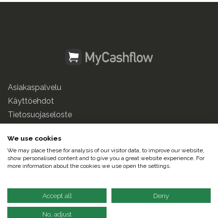
Asiakaspalvelu
Käyttöehdot
Tietosuojaseloste
mycashflow.fi
We use cookies
We may place these for analysis of our visitor data, to improve our website,
© 2025 Pulse247 Oy. Kaikki oikeudet pidätetään.
show personalised content and to give you a great website experience. For
more information about the cookies we use open the settings.
Suomeksi |
In English
Accept all
Deny
No, adjust