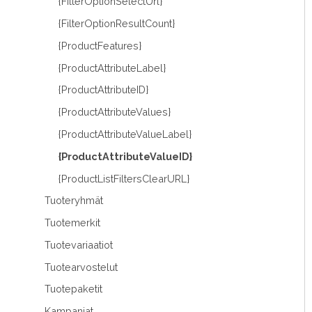
{FilterOptionSelectUrl}
{FilterOptionResultCount}
{ProductFeatures}
{ProductAttributeLabel}
{ProductAttributeID}
{ProductAttributeValues}
{ProductAttributeValueLabel}
{ProductAttributeValueID}
{ProductListFiltersClearURL}
Tuoteryhmät
Tuotemerkit
Tuotevariaatiot
Tuotearvostelut
Tuotepaketit
Kampanjat