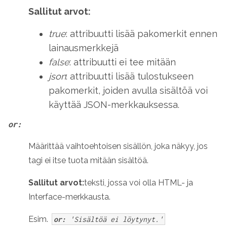
Sallitut arvot:
true
: attribuutti lisää pakomerkit ennen
lainausmerkkejä
false
: attribuutti ei tee mitään
json
: attribuutti lisää tulostukseen
pakomerkit, joiden avulla sisältöä voi
käyttää JSON-merkkauksessa.
or:
Määrittää vaihtoehtoisen sisällön, joka näkyy, jos
tagi ei itse tuota mitään sisältöä.
Sallitut arvot:
teksti, jossa voi olla HTML- ja
Interface-merkkausta.
Esim.
or:
'Sisältöä ei löytynyt.'