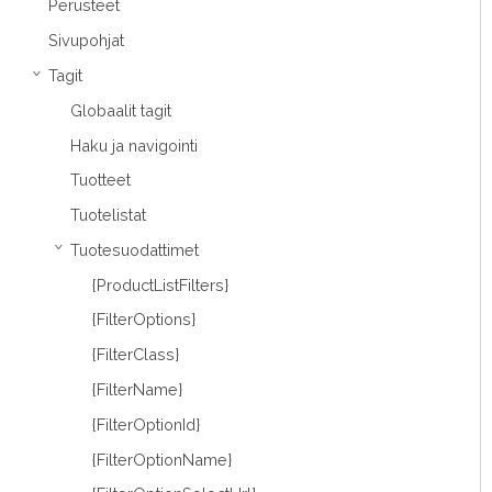
Perusteet
Sivupohjat
Tagit
›
Globaalit tagit
Haku ja navigointi
Tuotteet
Tuotelistat
Tuotesuodattimet
›
{ProductListFilters}
{FilterOptions}
{FilterClass}
{FilterName}
{FilterOptionId}
{FilterOptionName}