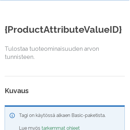
{ProductAttributeValueID}
Tulostaa tuoteominaisuuden arvon
tunnisteen.
Kuvaus
Tagi on käytössä alkaen Basic-paketista.
Lue myös
tarkemmat ohjeet