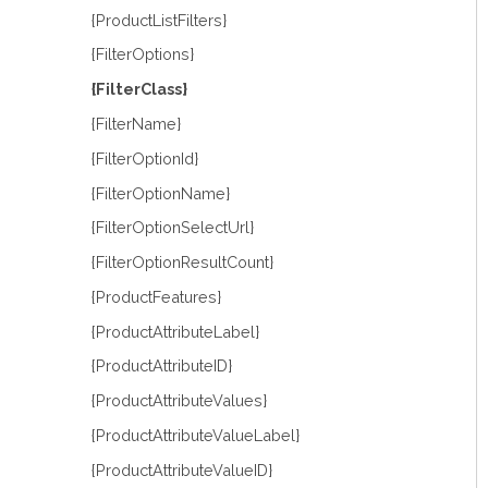
{ProductListFilters}
{FilterOptions}
{FilterClass}
{FilterName}
{FilterOptionId}
{FilterOptionName}
{FilterOptionSelectUrl}
{FilterOptionResultCount}
{ProductFeatures}
{ProductAttributeLabel}
{ProductAttributeID}
{ProductAttributeValues}
{ProductAttributeValueLabel}
{ProductAttributeValueID}