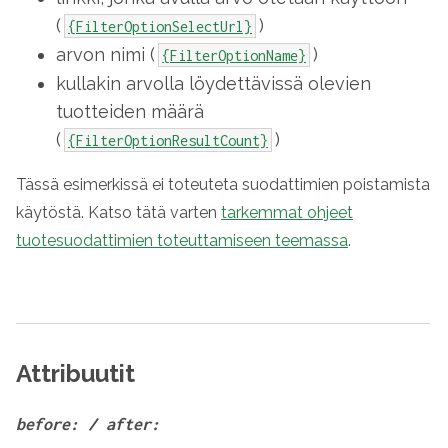
(
)
{FilterOptionSelectUrl}
arvon nimi (
)
{FilterOptionName}
kullakin arvolla löydettävissä olevien
tuotteiden määrä
(
)
{FilterOptionResultCount}
Tässä esimerkissä ei toteuteta suodattimien poistamista
käytöstä. Katso tätä varten
tarkemmat ohjeet
tuotesuodattimien toteuttamiseen teemassa
.
Attribuutit
before: / after: