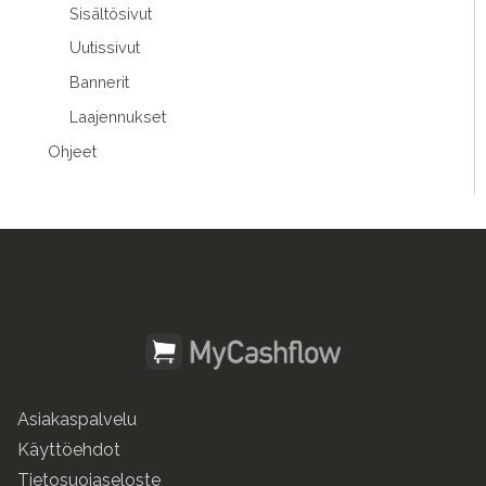
Sisältösivut
Uutissivut
Bannerit
Laajennukset
Ohjeet
Asiakaspalvelu
Käyttöehdot
Tietosuojaseloste