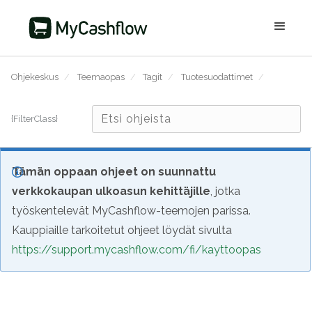
Ohjekeskus
/
Teemaopas
/
Tagit
/
Tuotesuodattimet
/
{FilterClass}
Tämän oppaan ohjeet on suunnattu
verkkokaupan ulkoasun kehittäjille
, jotka
työskentelevät MyCashflow-teemojen parissa.
Kauppiaille tarkoitetut ohjeet löydät sivulta
https://support.mycashflow.com/fi/kayttoopas