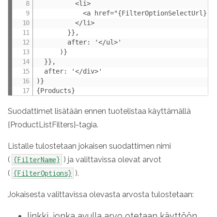
          <li>

            <a href="{FilterOptionSelectUrl}">{
          </li>

        }},

        after: '</ul>'

      )}

  }},

  after: '</div>'

)}

{Products}
Suodattimet lisätään ennen tuotelistaa käyttämällä
{ProductListFilters}-tagia.
Listalle tulostetaan jokaisen suodattimen nimi
(
) ja valittavissa olevat arvot
{FilterName}
(
).
{FilterOptions}
Jokaisesta valittavissa olevasta arvosta tulostetaan:
linkki, jonka avulla arvo otetaan käyttöön