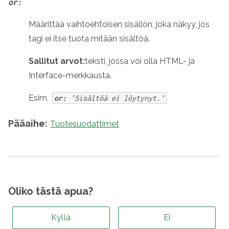
or:
Määrittää vaihtoehtoisen sisällön, joka näkyy, jos
tagi ei itse tuota mitään sisältöä.
Sallitut arvot:
teksti, jossa voi olla HTML- ja
Interface-merkkausta.
Esim.
or:
'Sisältöä ei löytynyt.'
Pääaihe:
Tuotesuodattimet
Oliko tästä apua?
Kyllä
Ei