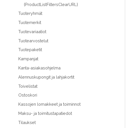
{ProductListFiltersClearURL}
Tuoteryhmät
Tuotemerkit
Tuotevariaatiot
Tuotearvostelut
Tuotepaketit
Kampanjat
Kanta-asiakasohjelma
Alennuskupongit ja lahjakortit
Toivelistat
Ostoskori
Kassojen lomakkeet ja toiminnot
Maksu- ja toimitustapatiedot
Tilaukset