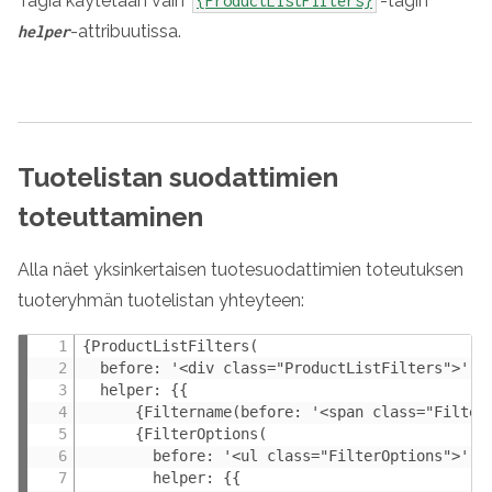
Tagia käytetään vain
-tagin
{ProductListFilters}
-attribuutissa.
helper
Tuotelistan suodattimien
toteuttaminen
Alla näet yksinkertaisen tuotesuodattimien toteutuksen
tuoteryhmän tuotelistan yhteyteen:
{ProductListFilters(

  before: '<div class="ProductListFilters">',

  helper: {{

      {Filtername(before: '<span class="FilterN
      {FilterOptions(

        before: '<ul class="FilterOptions">',

        helper: {{
