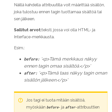
Näillä kahdella attribuutilla voit määrittää sisällön,
joka tulostuu ennen tagin tuottamaa sisältöä tai
sen jälkeen.
Sallitut arvot:
teksti, jossa voi olla HTML- ja
Interface-merkkausta.
Esim.:
'<p>Tämä merkkaus näkyy
before:
ennen tagin omaa sisältöä.</p>'
'<p>Tämä taas näkyy tagin oman
after:
sisällön jälkeen.</p>'
Jos tagi ei tuota mitään sisältöä,
myöskään
- ja
-attribuuttien
before
after