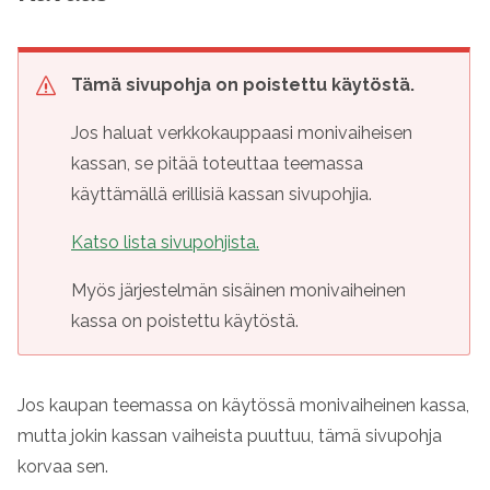
Tämä sivupohja on poistettu käytöstä.
Jos haluat verkkokauppaasi monivaiheisen
kassan, se pitää toteuttaa teemassa
käyttämällä erillisiä kassan sivupohjia.
Katso lista sivupohjista.
Myös järjestelmän sisäinen monivaiheinen
kassa on poistettu käytöstä.
Jos kaupan teemassa on käytössä monivaiheinen kassa,
mutta jokin kassan vaiheista puuttuu, tämä sivupohja
korvaa sen.