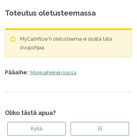
Toteutus oletusteemassa
MyCashflow'n oletusteema ei sisällä tätä
sivupohjaa.
Pääaihe:
Monivaiheinen kassa
Oliko tästä apua?
Kyllä
Ei