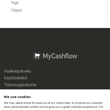
Tagit
Ohjeet
Asiakaspalvelu
Käyttöehdot
Tietosuojaseloste
mycashflow.fi
We use cookies
We may place these for analysis of our visitor data, to improve our website,
© 2025 Pulse247 Oy. Kaikki oikeudet pidätetään.
show personalised content and to give you a great website experience. For