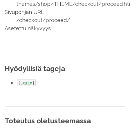
themes/shop/THEME/checkout/proceed.ht
Sivupohjan URL
/checkout/proceed/
Asetettu näkyvyys
Hyödyllisiä tageja
{Login}
Toteutus oletusteemassa