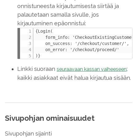
onnistuneesta kirjautumisesta siirtää ja
palautetaan samalla sivulle, jos
kirjautuminen epäonnistui:
{Login(

    form_info: 'CheckoutExistingCustomerIn
    on_success: '/checkout/customer/',

    on_error: '/checkout/proceed/'

)}
Linkki suoraan
;
seuraavaan kassan vaiheeseen
kaikki asiakkaat eivät halua kirjautua sisään.
Sivupohjan ominaisuudet
Sivupohjan sijainti