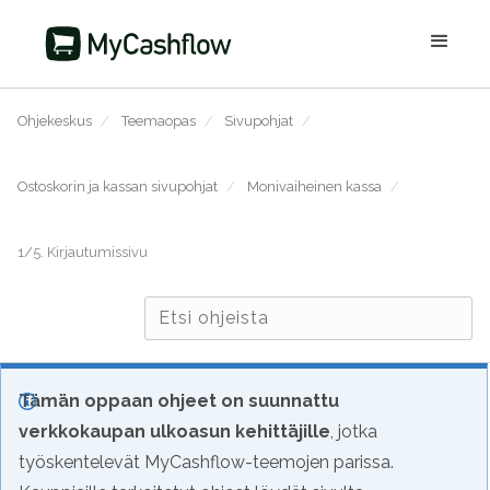
Ohjekeskus
/
Teemaopas
/
Sivupohjat
/
Ostoskorin ja kassan sivupohjat
/
Monivaiheinen kassa
/
1/5. Kirjautumissivu
Tämän oppaan ohjeet on suunnattu
verkkokaupan ulkoasun kehittäjille
, jotka
työskentelevät MyCashflow-teemojen parissa.