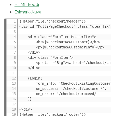
HTML-koodi
Esimerkkikuva
{Helper(file:'checkout/header')}

<div id="MultiPageCheckout" class="clearfix">

	<div class="FormItem HeaderItem">

		<h2>{%CheckoutNewCustomer}</h2>

		<p>{%CheckoutNewCustomerInfo}</p>

	</div>

	<div class="FormItem">

		<p class="Big"><a href="/checkout/customer_information/" class="Button">{%CheckoutContinue}</a></p>

	</div>

	{Login(

		form_info: 'CheckoutExistingCustomerInfo',

		on_success: '/checkout/customer/',

		on_error: '/checkout/proceed/'

	)}

</div>

{Helper(file:'checkout/footer')}