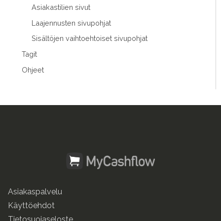
Asiakastilien sivut
Laajennusten sivupohjat
Sisältöjen vaihtoehtoiset sivupohjat
Tagit
Ohjeet
Asiakaspalvelu
Käyttöehdot
Tietosuojaseloste