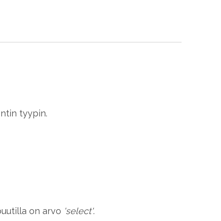
tin tyypin.
buutilla on arvo
'select'
.