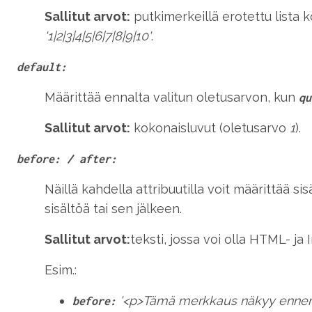
Sallitut arvot:
putkimerkeillä erotettu lista 
'1|2|3|4|5|6|7|8|9|10'
.
default:
Määrittää ennalta valitun oletusarvon, kun
qu
Sallitut arvot:
kokonaisluvut (oletusarvo
1
).
before: / after:
Näillä kahdella attribuutilla voit määrittää s
sisältöä tai sen jälkeen.
Sallitut arvot:
teksti, jossa voi olla HTML- ja
Esim.:
'<p>Tämä merkkaus näkyy ennen 
before: