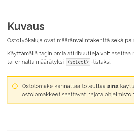
Kuvaus
Ostotyökaluja ovat määränvalintakenttä sekä painik
Käyttämällä tagin omia attribuutteja voit asettaa
tai ennalta määrätyksi
-listaksi.
<select>
Ostolomake kannattaa toteuttaa
aina
käytt
ostolomakkeet saattavat hajota ohjelmiston