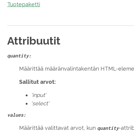
Tuotepaketti
Attribuutit
quantity:
Määrittää määränvalintakentän HTML-elemen
Sallitut arvot:
'input'
'select'
values:
Määrittää valittavat arvot, kun
-attri
quantity