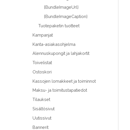
{BundleImageUrl}
{BundleImageCaption}
Tuotepaketin tuotteet
Kampanjat
Kanta-asiakasohjelma
Alennuskupongit ja lahjakortit
Toivelistat
Ostoskori
Kassojen lomakkeet ja toiminnot
Maksu- ja toimitustapatiedot
Tilaukset
Sisältösivut
Uutissivut
Bannerit