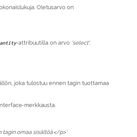
kokonaislukuja. Oletusarvo on
-attribuutilla on arvo
'select'
.
antity
isällön, joka tulostuu ennen tagin tuottamaa
 Interface-merkkausta.
tagin omaa sisältöä.</p>'