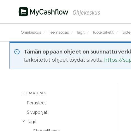
Ohjekeskus
Ohjekeskus
/
Teemaopas
/
Tagit
/
Tuotepaketit
/
Tuote
Tämän oppaan ohjeet on suunnattu verkk
tarkoitetut ohjeet löydät sivulta
https://s
TEEMAOPAS
Perusteet
Sivupohjat
Tagit
›
Globaalit tagit