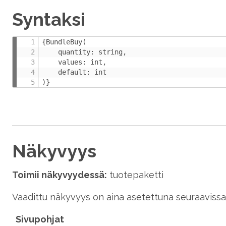
Syntaksi
{BundleBuy(

    quantity: string,

    values: int,

    default: int

)}
Näkyvyys
Toimii näkyvyydessä:
tuotepaketti
Vaadittu näkyvyys on aina asetettuna seuraavissa 
Sivupohjat