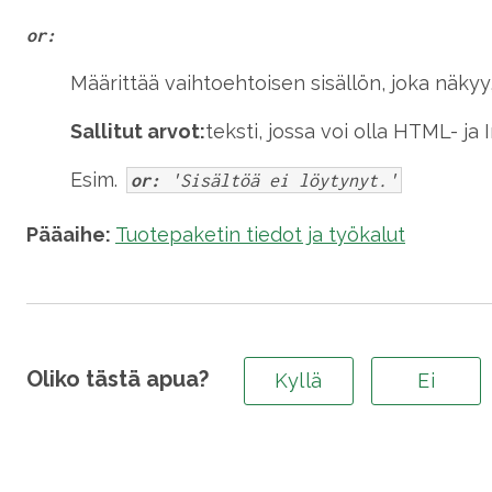
or:
Määrittää vaihtoehtoisen sisällön, joka näkyy, 
Sallitut arvot:
teksti, jossa voi olla HTML- ja
Esim.
or:
'Sisältöä ei löytynyt.'
Pääaihe:
Tuotepaketin tiedot ja työkalut
Oliko tästä apua?
Kyllä
Ei