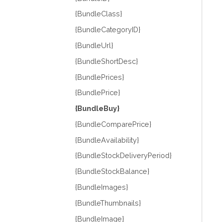
{BundleClass}
{BundleCategoryID}
{BundleUrl}
{BundleShortDesc}
{BundlePrices}
{BundlePrice}
{BundleBuy}
{BundleComparePrice}
{BundleAvailability}
{BundleStockDeliveryPeriod}
{BundleStockBalance}
{BundleImages}
{BundleThumbnails}
{BundleImage}