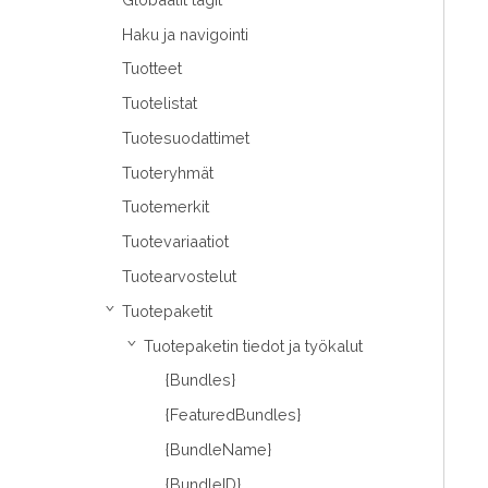
Haku ja navigointi
Tuotteet
Tuotelistat
Tuotesuodattimet
Tuoteryhmät
Tuotemerkit
Tuotevariaatiot
Tuotearvostelut
Tuotepaketit
›
Tuotepaketin tiedot ja työkalut
›
{Bundles}
{FeaturedBundles}
{BundleName}
{BundleID}