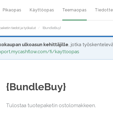
Pikaopas
Käyttöopas
Teemaopas
Tiedotte
paketin tiedot ja työkalut
/
{BundleBuy}
okaupan ulkoasun kehittäjille
, jotka työskentelev
upport.mycashflow.com/fi/kayttoopas
{BundleBuy}
Tulostaa tuotepaketin ostolomakkeen.