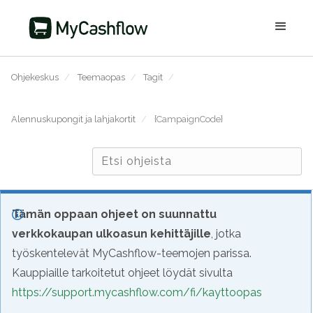
Ohjekeskus
/
Teemaopas
/
Tagit
/
Alennuskupongit ja lahjakortit
/
{CampaignCode}
Tämän oppaan ohjeet on suunnattu
verkkokaupan ulkoasun kehittäjille
, jotka
työskentelevät MyCashflow-teemojen parissa.
Kauppiaille tarkoitetut ohjeet löydät sivulta
https://support.mycashflow.com/fi/kayttoopas