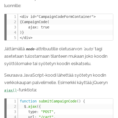
luonnille:
<div id="CampaignCodeFormContainer">

{CampaignCode(

    ajax: true

)}

</div>
Jättämällä
-attribuutille oletusarvon
'auto'
tagi
mode
asetetaan tulostamaan tilanteen mukaan joko koodin
syöttölomake tai syötetyn koodin esikatselu.
Seuraava JavaScript-koodi lähettää syötetyn koodin
verkkokaupan palvelimelle. Esimerkki käyttää jQueryn
-funktiota:
ajax()
function
submitCampaignCode
(
)
{
  $
.
ajax
(
{
    type
:
"POST"
,
    url
:
"/cart"
,