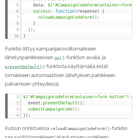
    data
:
$
(
"#CampaignCodeFormContainer>form"
)
success
:
function
(
response
)
{
reloadCampaignCodeForm
(
)
;
}
}
)
;
}
Funktio liittyy kampanjakoodilomakkeen
lähetyspainikkeeseen
-funktion avulla, ja
on()
-funktiota käyttämällä estät
preventDefault()
lomakkeen automaattisen lähetyksen painikkeen
painamisen yhteydessä:
$
(
"#CampaignCodeFormContainer>form button"
)
.
on
  event
.
preventDefault
(
)
;
submitCampaignCode
(
)
;
}
)
;
Kutsun onnistuessa
-funktio
reloadCampaignCodeForm()
saa syöttölomakkeen latautumaan uudelleen: