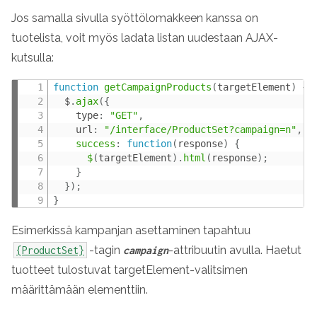
Jos samalla sivulla syöttölomakkeen kanssa on
tuotelista, voit myös ladata listan uudestaan AJAX-
kutsulla:
function
getCampaignProducts
(
targetElement
)
{
  $
.
ajax
(
{
    type
:
"GET"
,
    url
:
"/interface/ProductSet?campaign=n"
,
success
:
function
(
response
)
{
$
(
targetElement
)
.
html
(
response
)
;
}
}
)
;
}
Esimerkissä kampanjan asettaminen tapahtuu
-tagin
-attribuutin avulla. Haetut
{ProductSet}
campaign
tuotteet tulostuvat
targetElement
-valitsimen
määrittämään elementtiin.