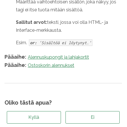
Määrittää vaihtoehtoisen sisällön, joka näkyy, jos
tagi ei itse tuota mitään sisältöä.
Sallitut arvot:
teksti, jossa voi olla HTML- ja
Interface-merkkausta.
Esim.
or:
'Sisältöä ei löytynyt.'
Pääaihe:
Alennuskupongit ja lahjakortit
Pääaihe:
Ostoskorin alennukset
Oliko tästä apua?
Kyllä
Ei