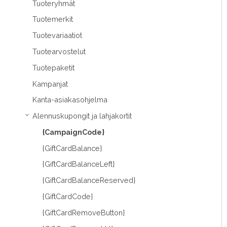
Tuoteryhmät
Tuotemerkit
Tuotevariaatiot
Tuotearvostelut
Tuotepaketit
Kampanjat
Kanta-asiakasohjelma
Alennuskupongit ja lahjakortit
›
{CampaignCode}
{GiftCardBalance}
{GiftCardBalanceLeft}
{GiftCardBalanceReserved}
{GiftCardCode}
{GiftCardRemoveButton}