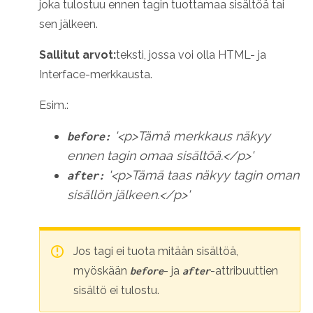
joka tulostuu ennen tagin tuottamaa sisältöä tai
sen jälkeen.
Sallitut arvot:
teksti, jossa voi olla HTML- ja
Interface-merkkausta.
Esim.:
'<p>Tämä merkkaus näkyy
before:
ennen tagin omaa sisältöä.</p>'
'<p>Tämä taas näkyy tagin oman
after:
sisällön jälkeen.</p>'
Jos tagi ei tuota mitään sisältöä,
myöskään
- ja
-attribuuttien
before
after
sisältö ei tulostu.