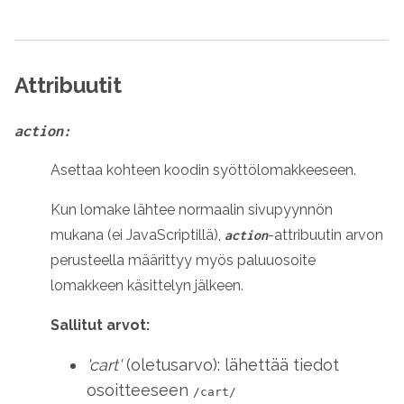
Attribuutit
action:
Asettaa kohteen koodin syöttölomakkeeseen.
Kun lomake lähtee normaalin sivupyynnön
mukana (ei JavaScriptillä),
-attribuutin arvon
action
perusteella määrittyy myös paluuosoite
lomakkeen käsittelyn jälkeen.
Sallitut arvot:
'cart'
(
oletusarvo
): lähettää tiedot
osoitteeseen
/cart/