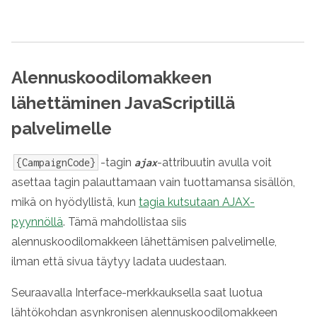
Alennuskoodilomakkeen
lähettäminen JavaScriptillä
palvelimelle
-tagin
-attribuutin avulla voit
{CampaignCode}
ajax
asettaa tagin palauttamaan vain tuottamansa sisällön,
mikä on hyödyllistä, kun
tagia kutsutaan AJAX-
pyynnöllä
. Tämä mahdollistaa siis
alennuskoodilomakkeen lähettämisen palvelimelle,
ilman että sivua täytyy ladata uudestaan.
Seuraavalla Interface-merkkauksella saat luotua
lähtökohdan asynkronisen alennuskoodilomakkeen