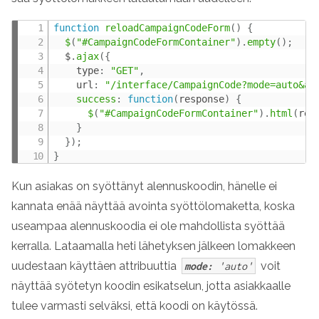
function
reloadCampaignCodeForm
(
)
{
$
(
"#CampaignCodeFormContainer"
)
.
empty
(
)
;
  $
.
ajax
(
{
    type
:
"GET"
,
    url
:
"/interface/CampaignCode?mode=auto&aj
success
:
function
(
response
)
{
$
(
"#CampaignCodeFormContainer"
)
.
html
(
res
}
}
)
;
}
Kun asiakas on syöttänyt alennuskoodin, hänelle ei
kannata enää näyttää avointa syöttölomaketta, koska
useampaa alennuskoodia ei ole mahdollista syöttää
kerralla. Lataamalla heti lähetyksen jälkeen lomakkeen
uudestaan käyttäen attribuuttia
voit
mode:
'auto'
näyttää syötetyn koodin esikatselun, jotta asiakkaalle
tulee varmasti selväksi, että koodi on käytössä.