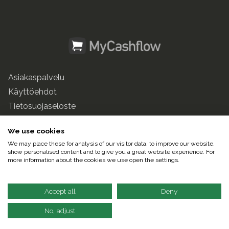
Asiakaspalvelu
Käyttöehdot
Tietosuojaseloste
mycashflow.fi
We use cookies
We may place these for analysis of our visitor data, to improve our website,
© 2025 Pulse247 Oy. Kaikki oikeudet pidätetään.
show personalised content and to give you a great website experience. For
more information about the cookies we use open the settings.
Suomeksi |
In English
Accept all
Deny
No, adjust