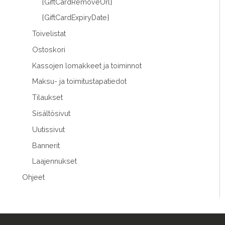
{GiftCardRemoveUrl}
{GiftCardExpiryDate}
Toivelistat
Ostoskori
Kassojen lomakkeet ja toiminnot
Maksu- ja toimitustapatiedot
Tilaukset
Sisältösivut
Uutissivut
Bannerit
Laajennukset
Ohjeet