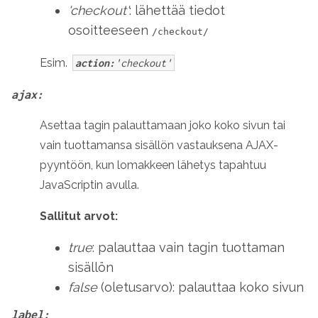
'checkout'
: lähettää tiedot
osoitteeseen
/checkout/
Esim.
action:
'checkout'
ajax:
Asettaa tagin palauttamaan joko koko sivun tai
vain tuottamansa sisällön vastauksena AJAX-
pyyntöön, kun lomakkeen lähetys tapahtuu
JavaScriptin avulla.
Sallitut arvot:
true
: palauttaa vain tagin tuottaman
sisällön
false
(
oletusarvo
): palauttaa koko sivun
label: