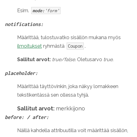
Esim.
mode:
'form'
notifications:
Määrittää, tulostuvatko sisällön mukana myös
ilmoitukset
ryhmästä
.
Coupon
Sallitut arvot:
true/false
. Oletusarvo
true
.
placeholder:
Määrittää täyttövinkin, joka näkyy lomakkeen
tekstikentässä sen ollessa tyhjä.
Sallitut arvot:
merkkijono
before: / after:
Näillä kahdella attribuutilla voit määrittää sisällön,