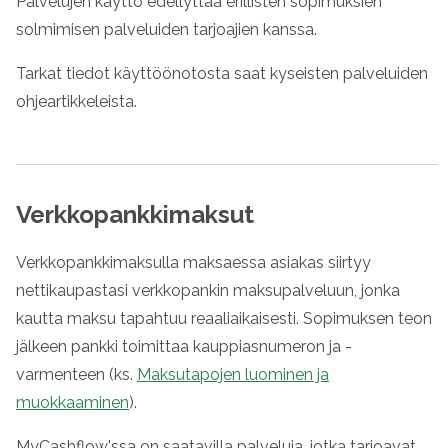
Palvelujen käyttö edellyttää erillisten sopimuksien
solmimisen palveluiden tarjoajien kanssa.
Tarkat tiedot käyttöönotosta saat kyseisten palveluiden
ohjeartikkeleista.
Verkkopankkimaksut
Verkkopankkimaksulla maksaessa asiakas siirtyy
nettikaupastasi verkkopankin maksupalveluun, jonka
kautta maksu tapahtuu reaaliaikaisesti. Sopimuksen teon
jälkeen pankki toimittaa kauppiasnumeron ja -
varmenteen (ks.
Maksutapojen luominen ja
muokkaaminen
).
MyCashflow'ssa on saatavilla palveluja, jotka tarjoavat