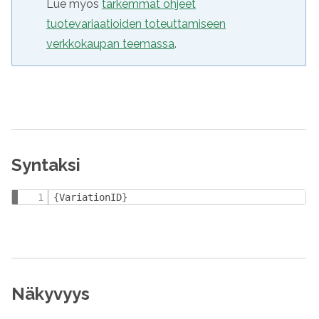
Lue myös
tarkemmat ohjeet
tuotevariaatioiden toteuttamiseen
verkkokaupan teemassa
.
Syntaksi
{
VariationID
}
Näkyvyys