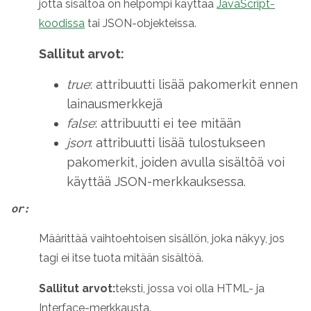
jotta sisältöä on helpompi käyttää
JavaScript-
koodissa
tai JSON-objekteissa.
Sallitut arvot:
true
: attribuutti lisää pakomerkit ennen
lainausmerkkejä
false
: attribuutti ei tee mitään
json
: attribuutti lisää tulostukseen
pakomerkit, joiden avulla sisältöä voi
käyttää JSON-merkkauksessa.
or:
Määrittää vaihtoehtoisen sisällön, joka näkyy, jos
tagi ei itse tuota mitään sisältöä.
Sallitut arvot:
teksti, jossa voi olla HTML- ja
Interface-merkkausta.