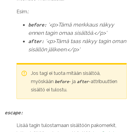
Esim.:
'<p>Tämä merkkaus näkyy
before:
ennen tagin omaa sisältöä.</p>'
'<p>Tämä taas näkyy tagin oman
after:
sisällön jälkeen.</p>'
Jos tagi ei tuota mitään sisältöä,
myöskään
- ja
-attribuuttien
before
after
sisältö ei tulostu.
escape:
Lisää tagin tulostamaan sisältöön pakomerkit,