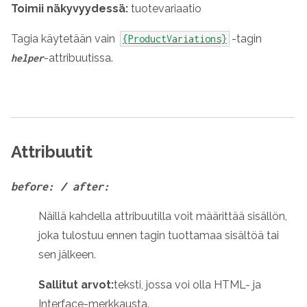
Toimii näkyvyydessä:
tuotevariaatio
Tagia käytetään vain
-tagin
{ProductVariations}
-attribuutissa.
helper
Attribuutit
before: / after:
Näillä kahdella attribuutilla voit määrittää sisällön,
joka tulostuu ennen tagin tuottamaa sisältöä tai
sen jälkeen.
Sallitut arvot:
teksti, jossa voi olla HTML- ja
Interface-merkkausta.