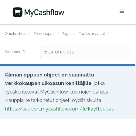
Ohjekeskus
/
Teemaopas
/
Tagit
/
Tuotevariaatiot
/
{VariationID}
Tämän oppaan ohjeet on suunnattu
verkkokaupan ulkoasun kehittäjille
, jotka
työskentelevät MyCashflow-teemojen parissa.
Kauppiaille tarkoitetut ohjeet löydät sivulta
https://support.mycashflow.com/fi/kayttoopas