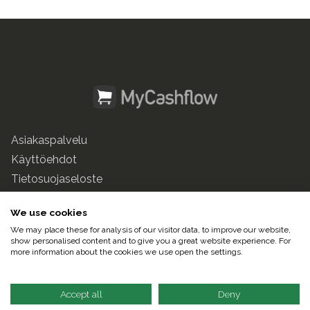
Asiakaspalvelu
Käyttöehdot
Tietosuojaseloste
mycashflow.fi
We use cookies
We may place these for analysis of our visitor data, to improve our website,
© 2025 Pulse247 Oy. Kaikki oikeudet pidätetään.
show personalised content and to give you a great website experience. For
more information about the cookies we use open the settings.
Suomeksi |
In English
Accept all
Deny