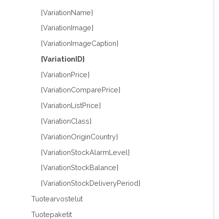
{VariationName}
{VariationImage}
{VariationImageCaption}
{VariationID}
{VariationPrice}
{VariationComparePrice}
{VariationListPrice}
{VariationClass}
{VariationOriginCountry}
{VariationStockAlarmLevel}
{VariationStockBalance}
{VariationStockDeliveryPeriod}
Tuotearvostelut
Tuotepaketit