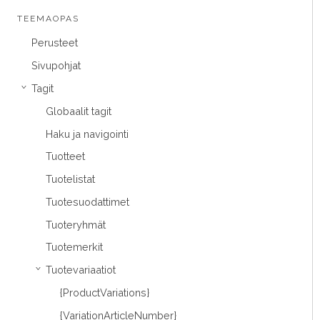
TEEMAOPAS
Perusteet
Sivupohjat
Tagit
›
Globaalit tagit
Haku ja navigointi
Tuotteet
Tuotelistat
Tuotesuodattimet
Tuoteryhmät
Tuotemerkit
Tuotevariaatiot
›
{ProductVariations}
{VariationArticleNumber}