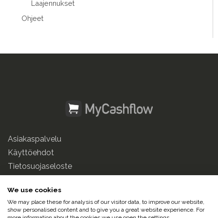
Laajennukset
Ohjeet
Asiakaspalvelu
Käyttöehdot
Tietosuojaseloste
mycashflow.fi
We use cookies
We may place these for analysis of our visitor data, to improve our website,
© 2025 Pulse247 Oy. Kaikki oikeudet pidätetään.
show personalised content and to give you a great website experience. For
more information about the cookies we use open the settings.