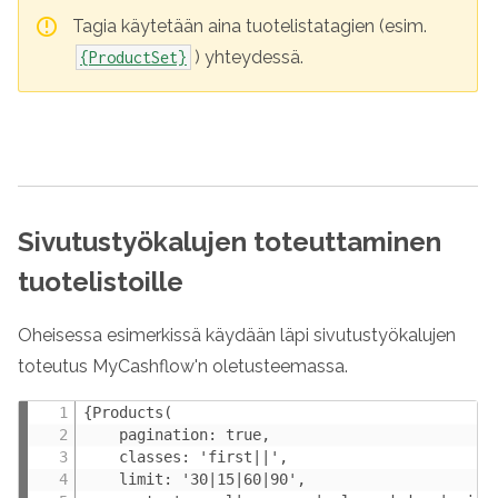
Tagia käytetään aina tuotelistatagien (esim.
) yhteydessä.
{ProductSet}
Sivutustyökalujen toteuttaminen
tuotelistoille
Oheisessa esimerkissä käydään läpi sivutustyökalujen
toteutus MyCashflow'n oletusteemassa.
{Products(

    pagination: true,

    classes: 'first||',

    limit: '30|15|60|90',
