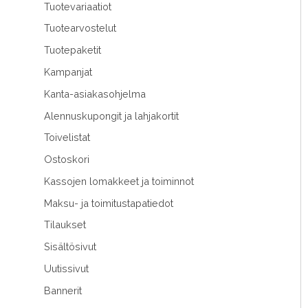
Tuotevariaatiot
Tuotearvostelut
Tuotepaketit
Kampanjat
Kanta-asiakasohjelma
Alennuskupongit ja lahjakortit
Toivelistat
Ostoskori
Kassojen lomakkeet ja toiminnot
Maksu- ja toimitustapatiedot
Tilaukset
Sisältösivut
Uutissivut
Bannerit