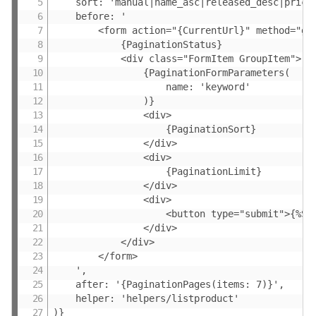
    sort: 'manual|name_asc|released_desc|price_
    before: '

        <form action="{CurrentUrl}" method="get
            {PaginationStatus}

            <div class="FormItem GroupItem">

                {PaginationFormParameters(

                    name: 'keyword'

                )}

                <div>

                    {PaginationSort}

                </div>

                <div>

                    {PaginationLimit}

                </div>

                <div>

                    <button type="submit">{%Sen
                </div>

            </div>

        </form>

    ',

    after: '{PaginationPages(items: 7)}',

    helper: 'helpers/listproduct'

)}