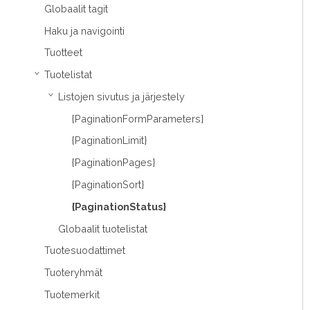
Globaalit tagit
Haku ja navigointi
Tuotteet
Tuotelistat
›
Listojen sivutus ja järjestely
›
{PaginationFormParameters}
{PaginationLimit}
{PaginationPages}
{PaginationSort}
{PaginationStatus}
Globaalit tuotelistat
Tuotesuodattimet
Tuoteryhmät
Tuotemerkit