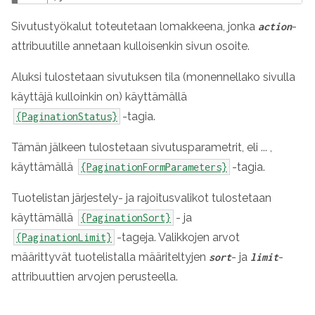
Sivutustyökalut toteutetaan lomakkeena, jonka
-
action
attribuutille annetaan kulloisenkin sivun osoite.
Aluksi tulostetaan sivutuksen tila (monennellako sivulla
käyttäjä kulloinkin on) käyttämällä
-tagia.
{PaginationStatus}
Tämän jälkeen tulostetaan sivutusparametrit, eli ... ,
käyttämällä
-tagia.
{PaginationFormParameters}
Tuotelistan järjestely- ja rajoitusvalikot tulostetaan
käyttämällä
- ja
{PaginationSort}
-tageja. Valikkojen arvot
{PaginationLimit}
määrittyvät tuotelistalla määriteltyjen
- ja
-
sort
limit
attribuuttien arvojen perusteella.