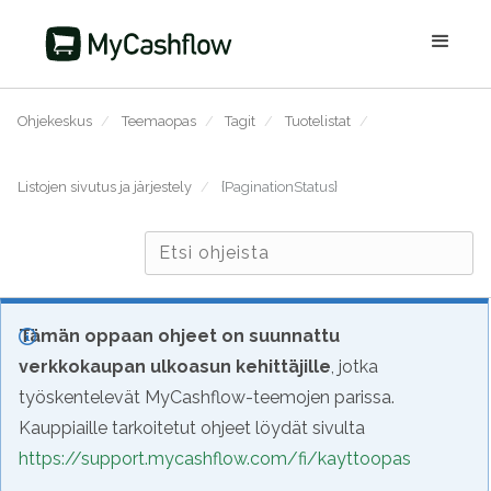
Ohjekeskus
/
Teemaopas
/
Tagit
/
Tuotelistat
/
Listojen sivutus ja järjestely
/
{PaginationStatus}
Tämän oppaan ohjeet on suunnattu
verkkokaupan ulkoasun kehittäjille
, jotka
työskentelevät MyCashflow-teemojen parissa.
Kauppiaille tarkoitetut ohjeet löydät sivulta
https://support.mycashflow.com/fi/kayttoopas