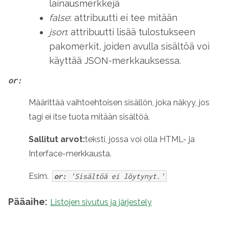
lainausmerkkejä
false
: attribuutti ei tee mitään
json
: attribuutti lisää tulostukseen
pakomerkit, joiden avulla sisältöä voi
käyttää JSON-merkkauksessa.
or:
Määrittää vaihtoehtoisen sisällön, joka näkyy, jos
tagi ei itse tuota mitään sisältöä.
Sallitut arvot:
teksti, jossa voi olla HTML- ja
Interface-merkkausta.
Esim.
or:
'Sisältöä ei löytynyt.'
Pääaihe:
Listojen sivutus ja järjestely