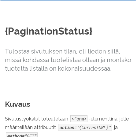
{PaginationStatus}
Tulostaa sivutuksen tilan, eli tiedon siitä,
missä kohdassa tuotelistaa ollaan ja montako
tuotetta listalla on kokonaisuudessaa.
Kuvaus
Sivutustyökalut toteutetaan
-elementtinä, jolle
<form>
määritellään attribuutit
ja
action=
"{CurrentURL}"
.
method=
"GET"