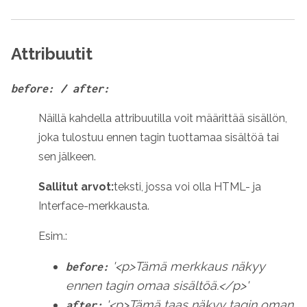
Attribuutit
before: / after:
Näillä kahdella attribuutilla voit määrittää sisällön,
joka tulostuu ennen tagin tuottamaa sisältöä tai
sen jälkeen.
Sallitut arvot:
teksti, jossa voi olla HTML- ja
Interface-merkkausta.
Esim.:
'<p>Tämä merkkaus näkyy
before:
ennen tagin omaa sisältöä.</p>'
'<p>Tämä taas näkyy tagin oman
after: